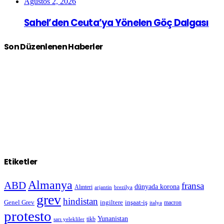
Ağustos 2, 2026
Sahel’den Ceuta’ya Yönelen Göç Dalgası
Son Düzenlenen Haberler
Etiketler
Almanya
ABD
fransa
dünyada korona
Alınteri
arjantin
brezilya
grev
hindistan
Genel Grev
inşaat-iş
ingiltere
macron
italya
protesto
Yunanistan
sarı yelekliler
tikb