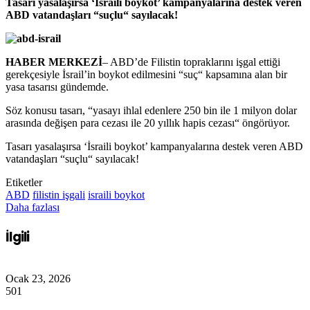
Tasarı yasalaşırsa ‘İsraili boykot’ kampanyalarına destek veren
ABD vatandaşları “suçlu“ sayılacak!
HABER MERKEZİ
– ABD’de Filistin topraklarını işgal ettiği
gerekçesiyle İsrail’in boykot edilmesini “suç“ kapsamına alan bir
yasa tasarısı gündemde.
Söz konusu tasarı, “yasayı ihlal edenlere 250 bin ile 1 milyon dolar
arasında değişen para cezası ile 20 yıllık hapis cezası“ öngörüyor.
Tasarı yasalaşırsa ‘İsraili boykot’ kampanyalarına destek veren ABD
vatandaşları “suçlu“ sayılacak!
Etiketler
ABD
filistin işgali
israili boykot
Daha fazlası
İlgili
Ocak 23, 2026
501