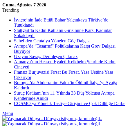
Cuma, Ağustos 7 2026
Trending
İsviçre’nin İade Ettiği Bahar Yalçınkaya Türkiye’de
Tutuklandı
Stuttgart’ta Kadın Katliamı Girişimine Karşı Kadınlar
Sokaktaydı
Sahel’den Ceuta’ya Yönelen Göç Dalgası
Avrupa’da “Tasarruf” Politikalarına Karşı Grev Dalgası
Büyüyor
Uzayan Savaş, Derinleşen Çıkmaz
Almanya’nın Hessen Eyaleti Kelkheim Şehrinde Kadın
Cinayeti
Fransız Burjuvazisi Fırsat Bu Fırsat, Yasa Üstüne Yasa
Çıkarıyor
Bologna’da Abderrahim Fakir’in Ölümü İtalya’yı Ayağa
Kaldırdı
Suruç Katliamı’nın 11. Yılında 33 Düş Yolcusu Avrupa
Kentlerinde Anıldı
COSMO ya Yönelik Tasfiye Girişimi ve Çok Dilliliğe Darbe
Menü