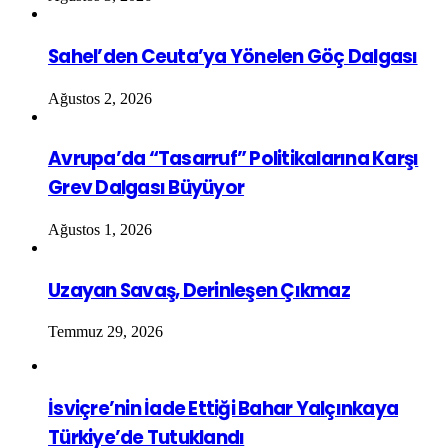
Sahel’den Ceuta’ya Yönelen Göç Dalgası
Ağustos 2, 2026
Avrupa’da “Tasarruf” Politikalarına Karşı
Grev Dalgası Büyüyor
Ağustos 1, 2026
Uzayan Savaş, Derinleşen Çıkmaz
Temmuz 29, 2026
İsviçre’nin İade Ettiği Bahar Yalçınkaya
Türkiye’de Tutuklandı