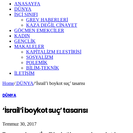
ANASAYFA
DÜNYA
İŞÇİ SINIFI
GREV HABERLERİ
KAZA DEĞİL CİNAYET
GÖÇMEN EMEKÇİLER
KADIN
GENÇLİK
MAKALELER
KAPİTALİZM ELEŞTİRİSİ
SOSYALİZM
POLEMİK
BİLİM-TEKNİK
ILETIŞIM
Home
/
DÜNYA
/
‘İsrail’i boykot suç’ tasarısı
DÜNYA
‘İsrail’i boykot suç’ tasarısı
Temmuz 30, 2017