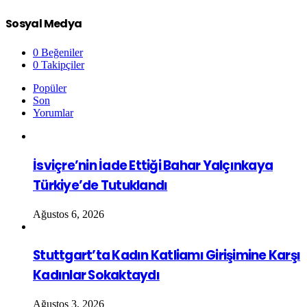
Sosyal Medya
0
Beğeniler
0
Takipçiler
Popüler
Son
Yorumlar
İsviçre’nin İade Ettiği Bahar Yalçınkaya
Türkiye’de Tutuklandı
Ağustos 6, 2026
Stuttgart’ta Kadın Katliamı Girişimine Karşı
Kadınlar Sokaktaydı
Ağustos 3, 2026