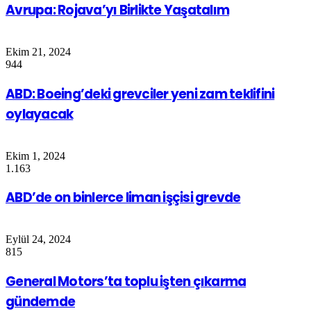
Avrupa: Rojava’yı Birlikte Yaşatalım
Ekim 21, 2024
944
ABD: Boeing’deki grevciler yeni zam teklifini
oylayacak
Ekim 1, 2024
1.163
ABD’de on binlerce liman işçisi grevde
Eylül 24, 2024
815
General Motors’ta toplu işten çıkarma
gündemde