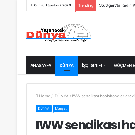
Stuttgart’ta Kadın 
Cuma, Ağustos 7 2026
Trending
ANASAYFA
DÜNYA
İŞÇİ SINIFI
GÖÇMEN E
Home
/
DÜNYA
/
IWW sendikası hapishaneler grevi
DÜNYA
Manşet
IWW sendikası ha