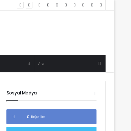
Random
Log
Sidebar
Post
in
Random
Post
Sosyal Medya
0
Beğeniler