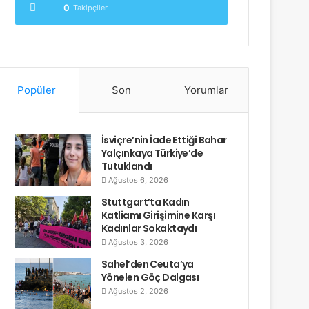
0
Takipçiler
Popüler
Son
Yorumlar
İsviçre’nin İade Ettiği Bahar
Yalçınkaya Türkiye’de
Tutuklandı
Ağustos 6, 2026
Stuttgart’ta Kadın
Katliamı Girişimine Karşı
Kadınlar Sokaktaydı
Ağustos 3, 2026
Sahel’den Ceuta’ya
Yönelen Göç Dalgası
Ağustos 2, 2026