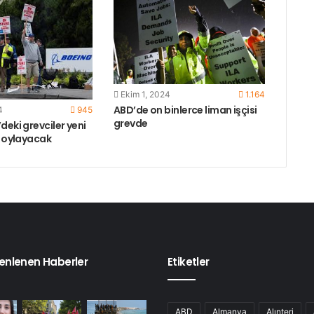
Ekim 1, 2024
1.164
ABD’de on binlerce liman işçisi
4
945
grevde
deki grevciler yeni
i oylayacak
enlenen Haberler
Etiketler
ABD
Almanya
Alınteri