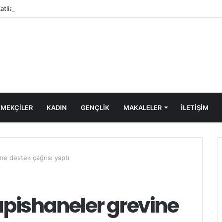
Katliamı Girişimine Karşı Kadınlar Sokaktaydı
MEKÇİLER
KADIN
GENÇLİK
MAKALELER
ILETIŞIM
ne destek çağrısı yaptı
pishaneler grevine