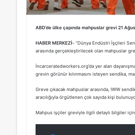
ABD’de ülke çapında mahpuslar grevi 21 Ağusto
HABER MERKEZİ
– “Dünya Endüstri İşçileri Se
arasında gerçekleştirilecek olan mahpuslar gre
İncarceratedworkers.org’da yer alan dayanışma 
grevin görünür kılınmasını isteyen sendika, mahp
Greve çıkacak mahpuslar arasında, IWW sendik
aracılığıyla örgütlenen çok sayıda kişi bulunuyo
Mahpus işçiler greviyle ilgili detaylı bilgiler içi