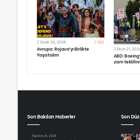
Ocak 23, 2026
502
Avrupa: Rojava’yı Birlikte
Ekim 21, 202
Yaşatalım
ABD: Boeing’
zam teklifin
Son Bakılan Haberler
Son Düz
Ağustos 6, 2026