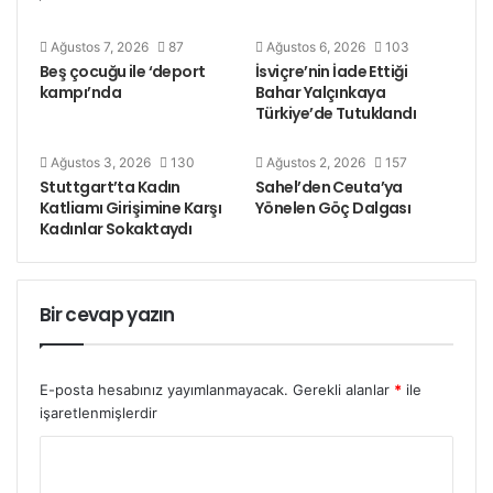
Ağustos 7, 2026
87
Ağustos 6, 2026
103
Beş çocuğu ile ‘deport
İsviçre’nin İade Ettiği
kampı’nda
Bahar Yalçınkaya
Türkiye’de Tutuklandı
Ağustos 3, 2026
130
Ağustos 2, 2026
157
Stuttgart’ta Kadın
Sahel’den Ceuta’ya
Katliamı Girişimine Karşı
Yönelen Göç Dalgası
Kadınlar Sokaktaydı
Bir cevap yazın
E-posta hesabınız yayımlanmayacak.
Gerekli alanlar
*
ile
işaretlenmişlerdir