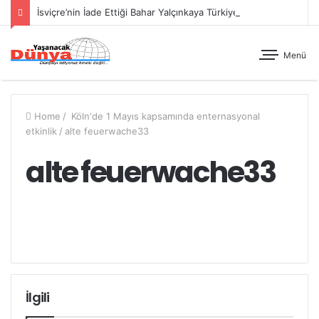
İsviçre’nin İade Ettiği Bahar Yalçınkaya Türkiye’de Tutuklandı
Menü
Home
/
Köln'de 1 Mayıs kapsamında enternasyonal
etkinlik
/
alte feuerwache33
alte feuerwache33
İlgili