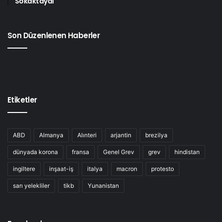
Sokaktaydı
Son Düzenlenen Haberler
Etiketler
ABD
Almanya
Alınteri
arjantin
brezilya
dünyada korona
fransa
Genel Grev
grev
hindistan
ingiltere
inşaat-iş
italya
macron
protesto
sarı yelekliler
tikb
Yunanistan