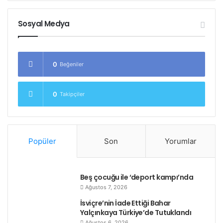
Sosyal Medya
0
Beğeniler
0
Takipçiler
Popüler
Son
Yorumlar
Beş çocuğu ile ‘deport kampı’nda
Ağustos 7, 2026
İsviçre’nin İade Ettiği Bahar
Yalçınkaya Türkiye’de Tutuklandı
Ağustos 6, 2026