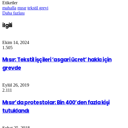
Etiketler
mahalla
mısır
tekstil grevi
Daha fazlası
İlgili
Ekim 14, 2024
1.505
Mısır: Tekstil işçileri ‘asgari ücret’ hakkı için
grevde
Eylül 26, 2019
2.111
Mısır’da protestolar: Bin 400’den fazla kişi
tutuklandı
Şubat 25, 2018