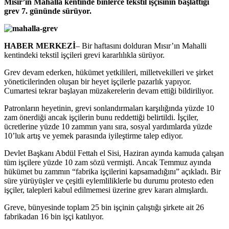
Mısır’ın Mahalla kentinde binlerce tekstil işçisinin başlattığı
grev 7. gününde sürüyor.
HABER MERKEZİ
– Bir haftasını dolduran Mısır’ın Mahalli
kentindeki tekstil işçileri grevi kararlılıkla sürüyor.
Grev devam ederken, hükümet yetkilileri, milletvekilleri ve şirket
yöneticilerinden oluşan bir heyet işçilerle pazarlık yapıyor.
Cumartesi tekrar başlayan müzakerelerin devam ettiği bildiriliyor.
Patronların heyetinin, grevi sonlandırmaları karşılığında yüzde 10
zam önerdiği ancak işçilerin bunu reddettiği belirtildi. İşçiler,
ücretlerine yüzde 10 zammın yanı sıra, sosyal yardımlarda yüzde
10’luk artış ve yemek parasında iyileştirme talep ediyor.
Devlet Başkanı Abdül Fettah el Sisi, Haziran ayında kamuda çalışan
tüm işçilere yüzde 10 zam sözü vermişti. Ancak Temmuz ayında
hükümet bu zammın “fabrika işçilerini kapsamadığını” açıkladı. Bir
süre yürüyüşler ve çeşitli eylemliliklerle bu durumu protesto eden
işçiler, talepleri kabul edilmemesi üzerine grev kararı almışlardı.
Greve, bünyesinde toplam 25 bin işçinin çalıştığı şirkete ait 26
fabrikadan 16 bin işçi katılıyor.