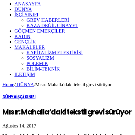
ANASAYFA
DÜNYA
İŞÇİ SINIFI
GREV HABERLERİ
KAZA DEĞİL CİNAYET
GÖÇMEN EMEKÇİLER
KADIN
GENÇLİK
MAKALELER
KAPİTALİZM ELEŞTİRİSİ
SOSYALİZM
POLEMİK
BİLİM-TEKNİK
ILETIŞIM
Home
/
DÜNYA
/
Mısır: Mahalla’daki tekstil grevi sürüyor
DÜNYA
İŞÇİ SINIFI
Mısır: Mahalla’daki tekstil grevi sürüyor
Ağustos 14, 2017