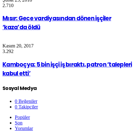
2.710
Mısır: Gece vardiyasından dönen işçiler
‘kaza’da öldü
Kasım 20, 2017
3.292
Kamboçya: 5 bin işçi iş bıraktı, patron ‘talepleri
kabul etti’
Sosyal Medya
0
Beğeniler
0
Takipçiler
Popüler
Son
Yorumlar