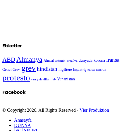
Etiketler
Almanya
ABD
fransa
dünyada korona
Alınteri
arjantin
brezilya
grev
hindistan
Genel Grev
inşaat-iş
ingiltere
macron
italya
protesto
Yunanistan
sarı yelekliler
tikb
Facebook
© Copyright 2026, All Rights Reserved -
Vier Produktion
Anasayfa
DÜNYA
İŞÇİ SINIFI