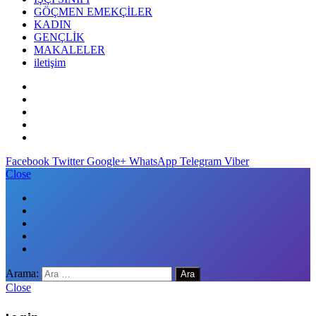
GÖÇMEN EMEKÇİLER
KADIN
GENÇLİK
MAKALELER
iletişim
Facebook
Twitter
Google+
WhatsApp
Telegram
Viber
Close
Arama:
Close