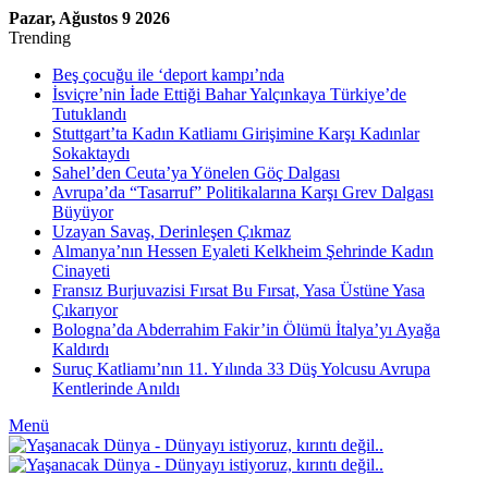
Pazar, Ağustos 9 2026
Trending
Beş çocuğu ile ‘deport kampı’nda
İsviçre’nin İade Ettiği Bahar Yalçınkaya Türkiye’de
Tutuklandı
Stuttgart’ta Kadın Katliamı Girişimine Karşı Kadınlar
Sokaktaydı
Sahel’den Ceuta’ya Yönelen Göç Dalgası
Avrupa’da “Tasarruf” Politikalarına Karşı Grev Dalgası
Büyüyor
Uzayan Savaş, Derinleşen Çıkmaz
Almanya’nın Hessen Eyaleti Kelkheim Şehrinde Kadın
Cinayeti
Fransız Burjuvazisi Fırsat Bu Fırsat, Yasa Üstüne Yasa
Çıkarıyor
Bologna’da Abderrahim Fakir’in Ölümü İtalya’yı Ayağa
Kaldırdı
Suruç Katliamı’nın 11. Yılında 33 Düş Yolcusu Avrupa
Kentlerinde Anıldı
Menü