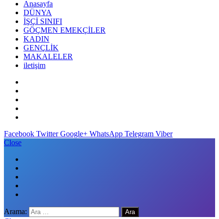
Anasayfa
DÜNYA
İŞÇİ SINIFI
GÖÇMEN EMEKÇİLER
KADIN
GENÇLİK
MAKALELER
iletişim
Facebook
Twitter
Google+
WhatsApp
Telegram
Viber
Close
Arama: