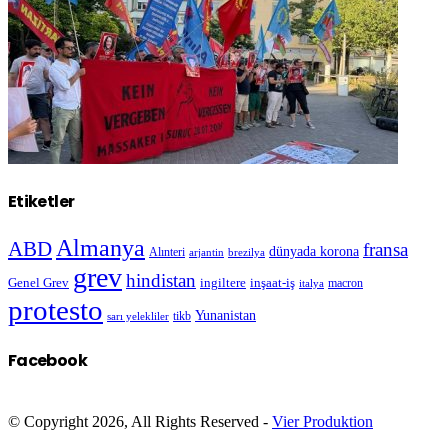
Etiketler
Almanya
ABD
fransa
dünyada korona
Alınteri
arjantin
brezilya
grev
hindistan
Genel Grev
inşaat-iş
ingiltere
macron
italya
protesto
Yunanistan
sarı yelekliler
tikb
Facebook
© Copyright 2026, All Rights Reserved -
Vier Produktion