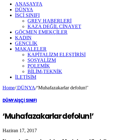
ANASAYFA
DÜNYA
İŞÇİ SINIFI
GREV HABERLERİ
KAZA DEĞİL CİNAYET
GÖÇMEN EMEKÇİLER
KADIN
GENÇLİK
MAKALELER
KAPİTALİZM ELEŞTİRİSİ
SOSYALİZM
POLEMİK
BİLİM-TEKNİK
ILETIŞIM
Home
/
DÜNYA
/
‘Muhafazakarlar defolun!’
DÜNYA
İŞÇİ SINIFI
‘Muhafazakarlar defolun!’
Haziran 17, 2017