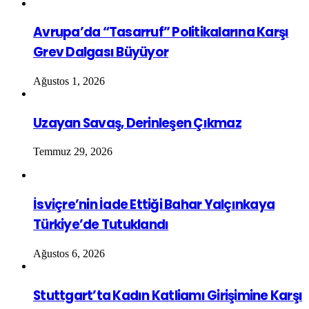
Avrupa’da “Tasarruf” Politikalarına Karşı
Grev Dalgası Büyüyor
Ağustos 1, 2026
Uzayan Savaş, Derinleşen Çıkmaz
Temmuz 29, 2026
İsviçre’nin İade Ettiği Bahar Yalçınkaya
Türkiye’de Tutuklandı
Ağustos 6, 2026
Stuttgart’ta Kadın Katliamı Girişimine Karşı