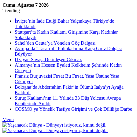
Cuma, Ağustos 7 2026
Trending
İsviçre’nin İade Ettiği Bahar Yalçınkaya Türkiye’de
Tutuklandı
Stuttgart’ta Kadın Katliamı Girişimine Karşı Kadınlar
Sokaktaydı
Sahel’den Ceuta’ya Yönelen Göç Dalgası
Avrupa’da “Tasarruf” Politikalarına Karşı Grev Dalgası
Büyüyor
Uzayan Savaş, Derinleşen Çıkmaz
Almanya’nın Hessen Eyaleti Kelkheim Şehrinde Kadın
Cinayeti
Fransız Burjuvazisi Fırsat Bu Fırsat, Yasa Üstüne Yasa
Çıkarıyor
Bologna’da Abderrahim Fakir’in Ölümü İtalya’yı Ayağa
Kaldırdı
Suruç Katliamı’nın 11. Yılında 33 Düş Yolcusu Avrupa
Kentlerinde Anıldı
COSMO ya Yönelik Tasfiye Girişimi ve Çok Dilliliğe Darbe
Menü