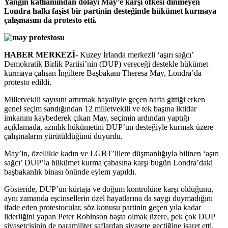
Yangın katliamından dolayı May’e karşı öfkesi dinmeyen
Londra halkı faşist bir partinin desteğinde hükümet kurmaya
çalışmasını da protesto etti.
HABER MERKEZİ-
Kuzey İrlanda merkezli ‘aşırı sağcı’
Demokratik Birlik Partisi’nin (DUP) vereceği destekle hükümet
kurmaya çalışan İngiltere Başbakanı Theresa May, Londra’da
protesto edildi.
Milletvekili sayısını artırmak hayaliyle geçen hafta gittiği erken
genel seçim sandığından 12 milletvekili ve tek başına iktidar
imkanını kaybederek çıkan May, seçimin ardından yaptığı
açıklamada, azınlık hükümetini DUP’un desteğiyle kurmak üzere
çalışmaların yürütüldüğünü duyurdu.
May’in, özellikle kadın ve LGBT’lilere düşmanlığıyla bilinen ‘aşırı
sağcı’ DUP’la hükümet kurma çabasına karşı bugün Londra’daki
başbakanlık binası önünde eylem yapıldı.
Gösteride, DUP’un kürtaja ve doğum kontrolüne karşı olduğunu,
aynı zamanda eşcinsellerin özel hayatlarına da saygı duymadığını
ifade eden protestocular, söz konusu partinin geçen yıla kadar
liderliğini yapan Peter Robinson başta olmak üzere, pek çok DUP
siyasetçisinin de paramiliter saflardan siyasete geçtiğine işaret etti.