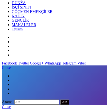
DÜNYA
İŞÇİ SINIFI
GÖÇMEN EMEKÇİLER
KADIN
GENÇLİK
MAKALELER
iletişim
Facebook
Twitter
Google+
WhatsApp
Telegram
Viber
Close
Arama:
Close