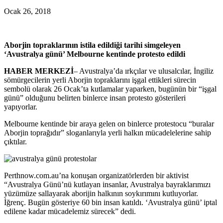
Ocak 26, 2018
Aborjin topraklarının istila edildiği tarihi simgeleyen
‘Avustralya günü’ Melbourne kentinde protesto edildi
HABER MERKEZİ
– Avustralya’da ırkçılar ve ulusalcılar, İngiliz
sömürgecilerin yerli Aborjin topraklarını işgal ettikleri sürecin
sembolü olarak 26 Ocak’ta kutlamalar yaparken, bugünün bir “işgal
günü” olduğunu belirten binlerce insan protesto gösterileri
yapıyorlar.
Melbourne kentinde bir araya gelen on binlerce protestocu “buralar
Aborjin toprağıdır” sloganlarıyla yerli halkın mücadelelerine sahip
çıktılar.
Perthnow.com.au’na konuşan organizatörlerden bir aktivist
“Avustralya Günü’nü kutlayan insanlar, Avustralya bayraklarımızı
yüzümüze sallayarak aborijin halkının soykırımını kutluyorlar.
İğrenç. Bugün gösteriye 60 bin insan katıldı. ‘Avustralya günü’ iptal
edilene kadar mücadelemiz sürecek” dedi.