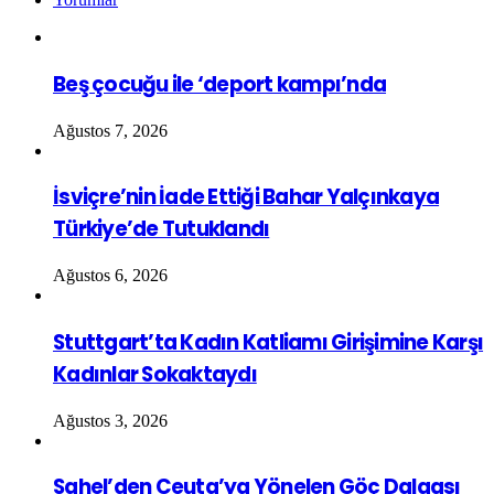
Beş çocuğu ile ‘deport kampı’nda
Ağustos 7, 2026
İsviçre’nin İade Ettiği Bahar Yalçınkaya
Türkiye’de Tutuklandı
Ağustos 6, 2026
Stuttgart’ta Kadın Katliamı Girişimine Karşı
Kadınlar Sokaktaydı
Ağustos 3, 2026
Sahel’den Ceuta’ya Yönelen Göç Dalgası