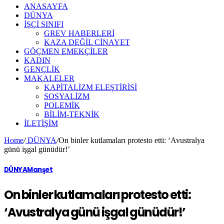
ANASAYFA
DÜNYA
İŞÇİ SINIFI
GREV HABERLERİ
KAZA DEĞİL CİNAYET
GÖÇMEN EMEKÇİLER
KADIN
GENÇLİK
MAKALELER
KAPİTALİZM ELEŞTİRİSİ
SOSYALİZM
POLEMİK
BİLİM-TEKNİK
ILETIŞIM
Home
/
DÜNYA
/
On binler kutlamaları protesto etti: ‘Avustralya
günü işgal günüdür!’
DÜNYA
Manşet
On binler kutlamaları protesto etti:
‘Avustralya günü işgal günüdür!’