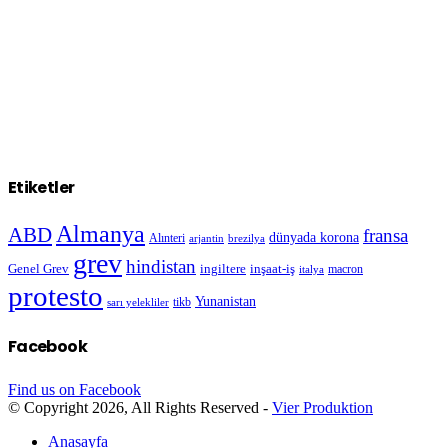
Etiketler
Almanya
ABD
fransa
dünyada korona
Alınteri
arjantin
brezilya
grev
hindistan
Genel Grev
inşaat-iş
ingiltere
macron
italya
protesto
Yunanistan
sarı yelekliler
tikb
Facebook
Find us on Facebook
© Copyright 2026, All Rights Reserved -
Vier Produktion
Anasayfa