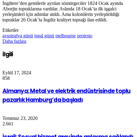
İngiltere’den gemilerle ayrılan sömürgeciler 1824 Ocak ayında
Aborjin topraklarına vardılar. Aslında 18 Ocak’ta ilk işgalci
yerleşimleri için adımlar atıldı. Ama kolonilerin yerleştirildiği
topraklar 26 Ocak’ta İngiliz kraliyet toprağı ilan edildi.
Etiketler
avustralya günü
işgal günü
melbourne
protesto
Daha fazlası
İlgili
Eylül 17, 2024
858
Almanya: Metal ve elektrik endüstrisinde toplu
pazarlık Hamburg’da başladı
Temmuz 23, 2020
2.661
İsrail: Sosyal hizmet grevinde anlaşma sağlandı