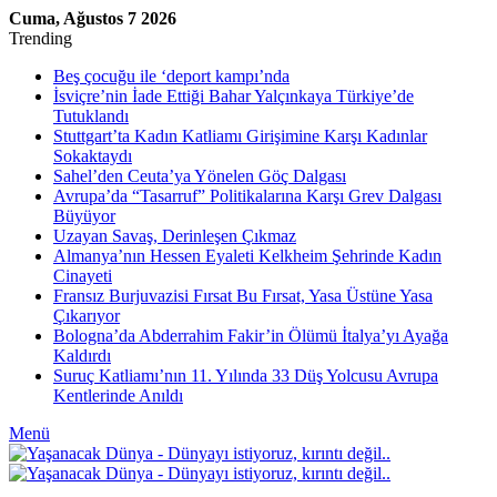
Cuma, Ağustos 7 2026
Trending
Beş çocuğu ile ‘deport kampı’nda
İsviçre’nin İade Ettiği Bahar Yalçınkaya Türkiye’de
Tutuklandı
Stuttgart’ta Kadın Katliamı Girişimine Karşı Kadınlar
Sokaktaydı
Sahel’den Ceuta’ya Yönelen Göç Dalgası
Avrupa’da “Tasarruf” Politikalarına Karşı Grev Dalgası
Büyüyor
Uzayan Savaş, Derinleşen Çıkmaz
Almanya’nın Hessen Eyaleti Kelkheim Şehrinde Kadın
Cinayeti
Fransız Burjuvazisi Fırsat Bu Fırsat, Yasa Üstüne Yasa
Çıkarıyor
Bologna’da Abderrahim Fakir’in Ölümü İtalya’yı Ayağa
Kaldırdı
Suruç Katliamı’nın 11. Yılında 33 Düş Yolcusu Avrupa
Kentlerinde Anıldı
Menü