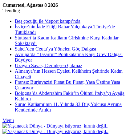
Cumartesi, Ağustos 8 2026
Trending
Beş çocuğu ile ‘deport kampı’nda
İsviçre’nin İade Ettiği Bahar Yalçınkaya Türkiye’de
Tutuklandı
Stuttgart’ta Kadın Katliamı Girişimine Karşı Kadınlar
Sokaktaydı
Sahel’den Ceuta’ya Yönelen Göç Dalgası
Avrupa’da “Tasarruf” Politikalarına Karşı Grev Dalgası
Büyüyor
Uzayan Savaş, Derinleşen Çıkmaz
Almanya’nın Hessen Eyaleti Kelkheim Şehrinde Kadın
Cinayeti
Fransız Burjuvazisi Fırsat Bu Fırsat, Yasa Üstüne Yasa
Çıkarıyor
Bologna’da Abderrahim Fakir’in Ölümü İtalya’yı Ayağa
Kaldırdı
Suruç Katliamı’nın 11. Yılında 33 Düş Yolcusu Avrupa
Kentlerinde Anıldı
Menü