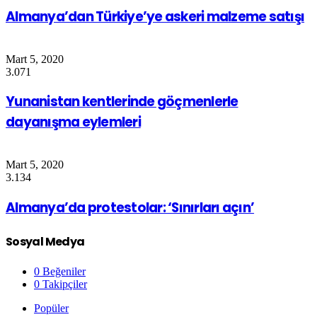
Almanya’dan Türkiye’ye askeri malzeme satışı
Mart 5, 2020
3.071
Yunanistan kentlerinde göçmenlerle
dayanışma eylemleri
Mart 5, 2020
3.134
Almanya’da protestolar: ‘Sınırları açın’
Sosyal Medya
0
Beğeniler
0
Takipçiler
Popüler