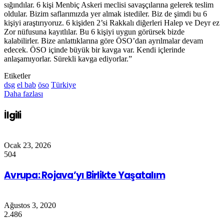
sığındılar. 6 kişi Menbiç Askeri meclisi savaşçılarına gelerek teslim
oldular. Bizim saflarımızda yer almak istediler. Biz de şimdi bu 6
kişiyi araştırıyoruz. 6 kişiden 2’si Rakkalı diğerleri Halep ve Deyr ez
Zor nüfusuna kayıtlılar. Bu 6 kişiyi uygun görürsek bizde
kalabilirler. Bize anlattıklarına göre ÖSO’dan ayrılmalar devam
edecek. ÖSO içinde büyük bir kavga var. Kendi içlerinde
anlaşamıyorlar. Sürekli kavga ediyorlar.”
Etiketler
dsg
el bab
öso
Türkiye
Daha fazlası
İlgili
Ocak 23, 2026
504
Avrupa: Rojava’yı Birlikte Yaşatalım
Ağustos 3, 2020
2.486