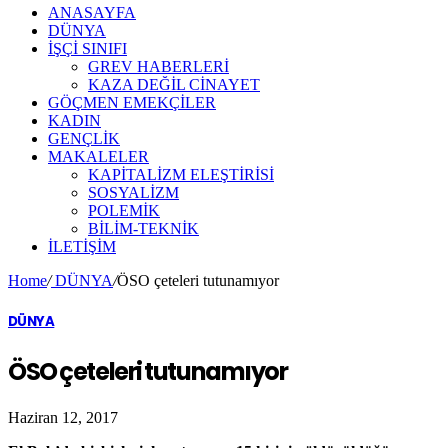
ANASAYFA
DÜNYA
İŞÇİ SINIFI
GREV HABERLERİ
KAZA DEĞİL CİNAYET
GÖÇMEN EMEKÇİLER
KADIN
GENÇLİK
MAKALELER
KAPİTALİZM ELEŞTİRİSİ
SOSYALİZM
POLEMİK
BİLİM-TEKNİK
ILETIŞIM
Home
/
DÜNYA
/
ÖSO çeteleri tutunamıyor
DÜNYA
ÖSO çeteleri tutunamıyor
Haziran 12, 2017