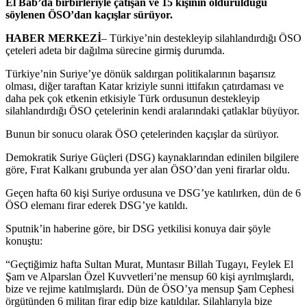
El Bab’da birbirleriyle çatışan ve 15 kişinin öldürüldüğü
söylenen ÖSO’dan kaçışlar sürüyor.
HABER MERKEZİ
– Türkiye’nin destekleyip silahlandırdığı ÖSO
çeteleri adeta bir dağılma sürecine girmiş durumda.
Türkiye’nin Suriye’ye dönük saldırgan politikalarının başarısız
olması, diğer taraftan Katar kriziyle sunni ittifakın çatırdaması ve
daha pek çok etkenin etkisiyle Türk ordusunun destekleyip
silahlandırdığı ÖSO çetelerinin kendi aralarındaki çatlaklar büyüyor.
Bunun bir sonucu olarak ÖSO çetelerinden kaçışlar da sürüyor.
Demokratik Suriye Güçleri (DSG) kaynaklarından edinilen bilgilere
göre, Fırat Kalkanı grubunda yer alan ÖSO’dan yeni firarlar oldu.
Geçen hafta 60 kişi Suriye ordusuna ve DSG’ye katılırken, dün de 6
ÖSO elemanı firar ederek DSG’ye katıldı.
Sputnik’in haberine göre, bir DSG yetkilisi konuya dair şöyle
konuştu:
“Geçtiğimiz hafta Sultan Murat, Muntasır Billah Tugayı, Feylek El
Şam ve Alparslan Özel Kuvvetleri’ne mensup 60 kişi ayrılmışlardı,
bize ve rejime katılmışlardı. Dün de ÖSO’ya mensup Şam Cephesi
örgütünden 6 militan firar edip bize katıldılar. Silahlarıyla bize