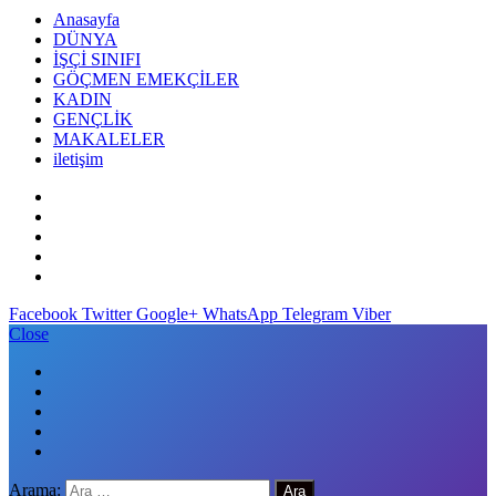
Anasayfa
DÜNYA
İŞÇİ SINIFI
GÖÇMEN EMEKÇİLER
KADIN
GENÇLİK
MAKALELER
iletişim
Facebook
Twitter
Google+
WhatsApp
Telegram
Viber
Close
Arama: