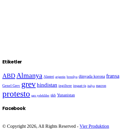
Etiketler
Almanya
ABD
fransa
dünyada korona
Alınteri
arjantin
brezilya
grev
hindistan
Genel Grev
inşaat-iş
ingiltere
macron
italya
protesto
Yunanistan
sarı yelekliler
tikb
Facebook
© Copyright 2026, All Rights Reserved -
Vier Produktion