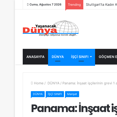
Stuttgart’ta Kadın 
Cuma, Ağustos 7 2026
Trending
ANASAYFA
DÜNYA
İŞÇİ SINIFI
GÖÇMEN E
Home
/
DÜNYA
/
Panama: İnşaat işçilerinin grevi 1 
DÜNYA
İŞÇİ SINIFI
Manşet
Panama: İnşaat işç