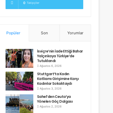
0
Takipçiler
Popüler
Son
Yorumlar
İsviçre’nin İade Ettiği Bahar
Yalçınkaya Türkiye’de
Tutuklandı
Ağustos 6, 2026
Stuttgart’ta Kadın
Katliamı Girişimine Karşı
Kadınlar Sokaktaydı
Ağustos 3, 2026
Sahel’den Ceuta’ya
Yönelen Göç Dalgası
Ağustos 2, 2026