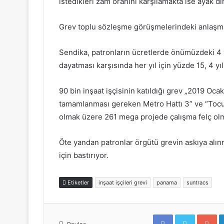
istedikleri zam oranını karşılamakta ise ayak dir
Grev toplu sözleşme görüşmelerindeki anlaşma
Sendika, patronların ücretlerde önümüzdeki 4 yıl
dayatması karşısında her yıl için yüzde 15, 4 yı
90 bin inşaat işçisinin katıldığı grev „
2019 Ocak
tamamlanması gereken Metro Hattı 3” ve “Tocu
olmak üzere 261 mega projede çalışma felç o
Öte yandan patronlar örgütü grevin askıya alı
için bastırıyor.
Etiketler
inşaat işçileri grevi
panama
suntracs
F
T
G
a
w
o