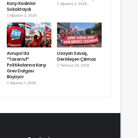
Karşı Kadınlar
Ağustos 2, 2026
Sokaktaydı
Ağustos 3, 2026
Avrupa’da
Uzayan Savaş,
“Tasarruf”
Derinleşen Çıkmaz
Politikalarına Karşı
Temmuz 29, 2026
Grev Dalgası
Büyüyor
Ağustos 1, 2026