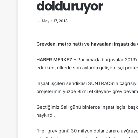
dolduruyor
Mayıs 17, 2018
Grevden, metro hattı ve havaalanı inşaatı da 
HABER MERKEZİ
– Panama’da burjuvalar 2019’d
ederken, ülkede son aylarda gelişen işçi protes
İnşaat işçileri sendikası SUNTRACS’ın çağrısıy
projelerinin yüzde 95’ni etkileyen- grev devam
Geçtiğimiz Salı günü binlerce inşaat işçisi başk
haykırdı.
“
Her grev günü 30 milyon dolar zarara uyğruyoru