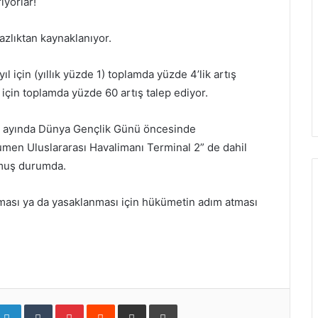
iyorlar!
zlıktan kaynaklanıyor.
 için (yıllık yüzde 1) toplamda yüzde 4’lik artış
l için toplamda yüzde 60 artış talep ediyor.
 ayında Dünya Gençlik Günü öncesinde
men Uluslararası Havalimanı Terminal 2” de dahil
lmuş durumda.
nması ya da yasaklanması için hükümetin adım atması
L
T
P
R
S
Y
i
u
i
e
h
a