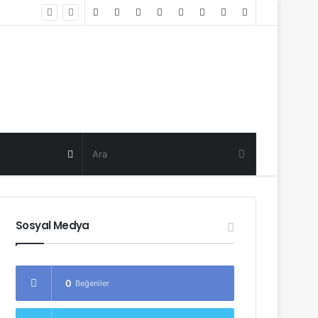
Random
Log
Sidebar
Post
in
Random
Post
Sosyal Medya
0
Beğeniler