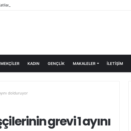
Katliamı Girişimine Karşı Kadınlar Sokaktaydı
MEKÇİLER
KADIN
GENÇLİK
MAKALELER
ILETIŞIM
ayını dolduruyor
ilerinin grevi 1 ayını