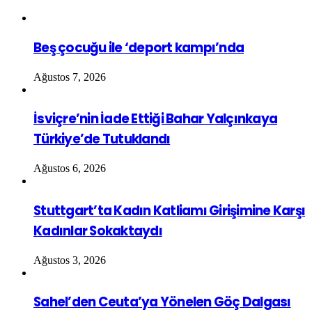
Beş çocuğu ile ‘deport kampı’nda
Ağustos 7, 2026
İsviçre’nin İade Ettiği Bahar Yalçınkaya
Türkiye’de Tutuklandı
Ağustos 6, 2026
Stuttgart’ta Kadın Katliamı Girişimine Karşı
Kadınlar Sokaktaydı
Ağustos 3, 2026
Sahel’den Ceuta’ya Yönelen Göç Dalgası