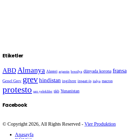
Etiketler
Almanya
ABD
fransa
dünyada korona
Alınteri
arjantin
brezilya
grev
hindistan
Genel Grev
inşaat-iş
ingiltere
macron
italya
protesto
Yunanistan
sarı yelekliler
tikb
Facebook
© Copyright 2026, All Rights Reserved -
Vier Produktion
Anasayfa