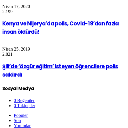
Nisan 17, 2020
2.199
Kenya ve Nijerya’da polis, Covid-19’dan fazla
insan öldürdü!
Nisan 25, 2019
2.821
Şili’de ‘özgür eğitim’ isteyen öğrencilere polis
saldırdı
Sosyal Medya
0
Beğeniler
0
Takipçiler
Popüler
Son
Yorumlar