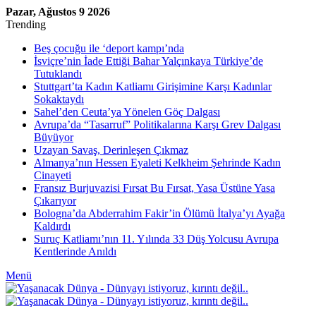
Pazar, Ağustos 9 2026
Trending
Beş çocuğu ile ‘deport kampı’nda
İsviçre’nin İade Ettiği Bahar Yalçınkaya Türkiye’de
Tutuklandı
Stuttgart’ta Kadın Katliamı Girişimine Karşı Kadınlar
Sokaktaydı
Sahel’den Ceuta’ya Yönelen Göç Dalgası
Avrupa’da “Tasarruf” Politikalarına Karşı Grev Dalgası
Büyüyor
Uzayan Savaş, Derinleşen Çıkmaz
Almanya’nın Hessen Eyaleti Kelkheim Şehrinde Kadın
Cinayeti
Fransız Burjuvazisi Fırsat Bu Fırsat, Yasa Üstüne Yasa
Çıkarıyor
Bologna’da Abderrahim Fakir’in Ölümü İtalya’yı Ayağa
Kaldırdı
Suruç Katliamı’nın 11. Yılında 33 Düş Yolcusu Avrupa
Kentlerinde Anıldı
Menü