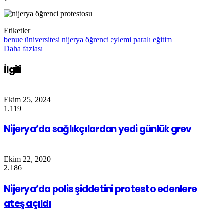
Etiketler
benue üniversitesi
nijerya
öğrenci eylemi
paralı eğitim
Daha fazlası
İlgili
Ekim 25, 2024
1.119
Nijerya’da sağlıkçılardan yedi günlük grev
Ekim 22, 2020
2.186
Nijerya’da polis şiddetini protesto edenlere
ateş açıldı