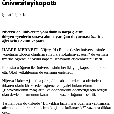
üniversiteyi kapattı
Şubat 17, 2018
Nijerya’da, üniversite yönetiminin har(a)çlarını
ödeyemeyenlerin sınava alınmayacağını duyueması üzerine
öğrenciler okulu kapattı
HABER MERKEZİ
– Nijerya’da Benue devlet üniversitesinde
yönetimin „borcu olanların sınavlara sokulmayacağını“ duyurması
üzerine öğrenciler okulu kapattı, sınavların ertelenmesini istedi.
Protestocu öğrenciler üniversitesinin her iki giriş kapısını da bloke
etti. Okul yetkililerinin de girişinin engelledi.
Nijerya Haber Ajansı’na göre, dün sabahın erken saatlerinden
itibaren okulu bloke eden öğrenciler, eyalet hükümetinin
„Ebeveynlerinin maaşlarını ve ödeneklerini ödemediği için borçlu
olan devlet kurumunun kararının haksız olduğunu“ belirtti.
Taşınan bazı dövizlerde “Bir yıldan fazla maaş ödemesi yapılmazsa,
ailemiz okul ücretlerini ödemek için ne kullanacak?” yazması dikkat
çekti.