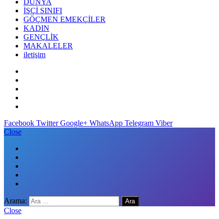
DÜNYA
İŞÇİ SINIFI
GÖÇMEN EMEKÇİLER
KADIN
GENÇLİK
MAKALELER
iletişim
Facebook
Twitter
Google+
WhatsApp
Telegram
Viber
Close
Arama:
Close