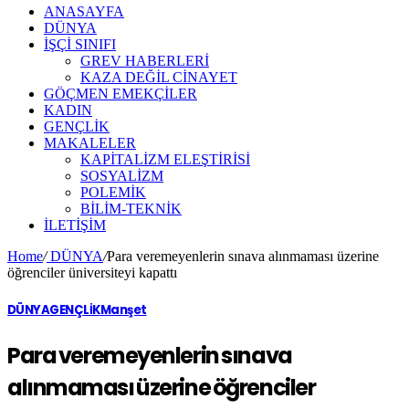
ANASAYFA
DÜNYA
İŞÇİ SINIFI
GREV HABERLERİ
KAZA DEĞİL CİNAYET
GÖÇMEN EMEKÇİLER
KADIN
GENÇLİK
MAKALELER
KAPİTALİZM ELEŞTİRİSİ
SOSYALİZM
POLEMİK
BİLİM-TEKNİK
ILETIŞIM
Home
/
DÜNYA
/
Para veremeyenlerin sınava alınmaması üzerine
öğrenciler üniversiteyi kapattı
DÜNYA
GENÇLİK
Manşet
Para veremeyenlerin sınava
alınmaması üzerine öğrenciler