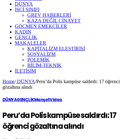
DÜNYA
İŞÇİ SINIFI
GREV HABERLERİ
KAZA DEĞİL CİNAYET
GÖÇMEN EMEKÇİLER
KADIN
GENÇLİK
MAKALELER
KAPİTALİZM ELEŞTİRİSİ
SOSYALİZM
POLEMİK
BİLİM-TEKNİK
ILETIŞIM
Home
/
DÜNYA
/
Peru’da Polis kampüse saldırdı: 17 öğrenci
gözaltına alındı
DÜNYA
GENÇLİK
Manşet
Video
Peru’da Polis kampüse saldırdı: 17
öğrenci gözaltına alındı