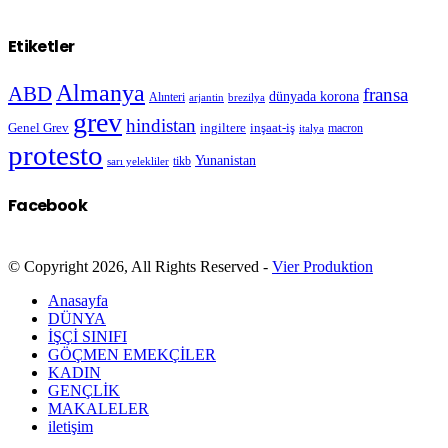
Etiketler
Almanya
ABD
fransa
dünyada korona
Alınteri
arjantin
brezilya
grev
hindistan
Genel Grev
inşaat-iş
ingiltere
macron
italya
protesto
Yunanistan
sarı yelekliler
tikb
Facebook
© Copyright 2026, All Rights Reserved -
Vier Produktion
Anasayfa
DÜNYA
İŞÇİ SINIFI
GÖÇMEN EMEKÇİLER
KADIN
GENÇLİK
MAKALELER
iletişim