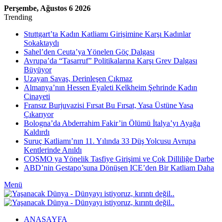
Perşembe, Ağustos 6 2026
Trending
Stuttgart’ta Kadın Katliamı Girişimine Karşı Kadınlar
Sokaktaydı
Sahel’den Ceuta’ya Yönelen Göç Dalgası
Avrupa’da “Tasarruf” Politikalarına Karşı Grev Dalgası
Büyüyor
Uzayan Savaş, Derinleşen Çıkmaz
Almanya’nın Hessen Eyaleti Kelkheim Şehrinde Kadın
Cinayeti
Fransız Burjuvazisi Fırsat Bu Fırsat, Yasa Üstüne Yasa
Çıkarıyor
Bologna’da Abderrahim Fakir’in Ölümü İtalya’yı Ayağa
Kaldırdı
Suruç Katliamı’nın 11. Yılında 33 Düş Yolcusu Avrupa
Kentlerinde Anıldı
COSMO ya Yönelik Tasfiye Girişimi ve Çok Dilliliğe Darbe
ABD’nin Gestapo’suna Dönüşen ICE’den Bir Katliam Daha
Menü
ANASAYFA