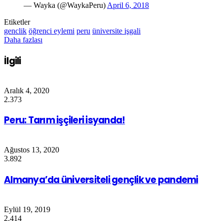
— Wayka (@WaykaPeru)
April 6, 2018
Etiketler
genclik
öğrenci eylemi
peru
üniversite işgali
Daha fazlası
İlgili
Aralık 4, 2020
2.373
Peru: Tarım işçileri isyanda!
Ağustos 13, 2020
3.892
Almanya’da üniversiteli gençlik ve pandemi
Eylül 19, 2019
2.414