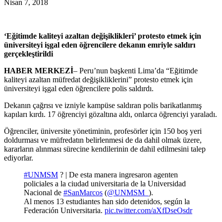
Nisan 7, 2018
‘Eğitimde kaliteyi azaltan değişiklikleri’ protesto etmek için
üniversiteyi işgal eden öğrencilere dekanın emriyle saldırı
gerçekleştirildi
HABER MERKEZİ
– Peru’nun başkenti Lima’da “Eğitimde
kaliteyi azaltan müfredat değişikliklerini” protesto etmek için
üniversiteyi işgal eden öğrencilere polis saldırdı.
Dekanın çağrısı ve izniyle kampüse saldıran polis barikatlanmış
kapıları kırdı. 17 öğrenciyi gözaltına aldı, onlarca öğrenciyi yaraladı.
Öğrenciler, üniversite yönetiminin, profesörler için 150 boş yeri
doldurması ve müfredatın belirlenmesi de da dahil olmak üzere,
kararların alınması sürecine kendilerinin de dahil edilmesini talep
ediyorlar.
#UNMSM
? | De esta manera ingresaron agenten
policiales a la ciudad universitaria de la Universidad
Nacional de
#SanMarcos
(
@UNMSM_
).
Al menos 13 estudiantes han sido detenidos, según la
Federación Universitaria.
pic.twitter.com/aXfDseOsdr