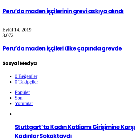
Peru’da maden işçilerinin grevi askıya alındı
Eylül 14, 2019
3.072
Peru’da maden işçileri ülke çapında grevde
Sosyal Medya
0
Beğeniler
0
Takipçiler
Popüler
Son
Yorumlar
Stuttgart’ta Kadın Katliamı Girişimine Karşı
Kadınlar Sokaktaydı