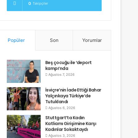
0
Takipçiler
Popüler
Son
Yorumlar
Beş çocuğu ile ‘deport
kampı’nda
Ağustos 7, 2026
İsviçre’nin İade Ettiği Bahar
Yalçınkaya Türkiye’de
Tutuklandı
Ağustos 6, 2026
Stuttgart’ta Kadın
Katliamı Girişimine Karşı
Kadınlar Sokaktaydı
Ağustos 3, 2026