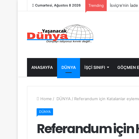
İsviçre’nin İad
Cumartesi, Ağustos 8 2026
Trending
ANASAYFA
DÜNYA
İŞÇİ SINIFI
GÖÇMEN E
Home
/
DÜNYA
/
Referandum için Katalanlar eylem
DÜNYA
Referandum için 