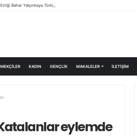
e Ettiği Bahar Yalçınkaya Türkiye’de Tutuklandı
MEKÇİLER
KADIN
GENÇLİK
MAKALELER
ILETIŞIM
de
Katalanlar eylemde