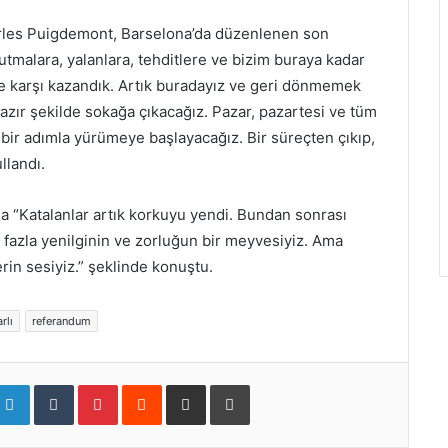
rles Puigdemont, Barselona’da düzenlenen son
tmalara, yalanlara, tehditlere ve bizim buraya kadar
e karşı kazandık. Artık buradayız ve geri dönmemek
azır şekilde sokağa çıkacağız. Pazar, pazartesi ve tüm
bir adımla yürümeye başlayacağız. Bir süreçten çıkıp,
llandı.
a “Katalanlar artık korkuyu yendi. Bundan sonrası
 fazla yenilginin ve zorluğun bir meyvesiyiz. Ama
rin sesiyiz.” şeklinde konuştu.
rlı
referandum
L
T
P
R
S
Y
i
u
i
e
h
a
n
m
n
d
a
z
k
b
t
d
r
d
e
l
e
i
e
ı
d
r
r
t
v
r