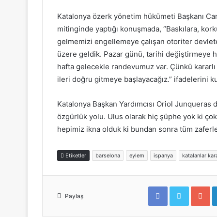
Katalonya özerk yönetim hükümeti Başkanı Ca
mitinginde yaptığı konuşmada, “Baskılara, korku
gelmemizi engellemeye çalışan otoriter devlet
üzere geldik. Pazar günü, tarihi değiştirmeye h
hafta gelecekle randevumuz var. Çünkü kararlı 
ileri doğru gitmeye başlayacağız.” ifadelerini ku
Katalonya Başkan Yardımcısı Oriol Junqueras d
özgürlük yolu. Ulus olarak hiç şüphe yok ki çok
hepimiz ikna olduk ki bundan sonra tüm zaferle
Etiketler
barselona
eylem
ispanya
katalanlar kara
F
T
G
a
w
o
Paylaş
c
i
o
e
t
g
b
t
l
o
e
e