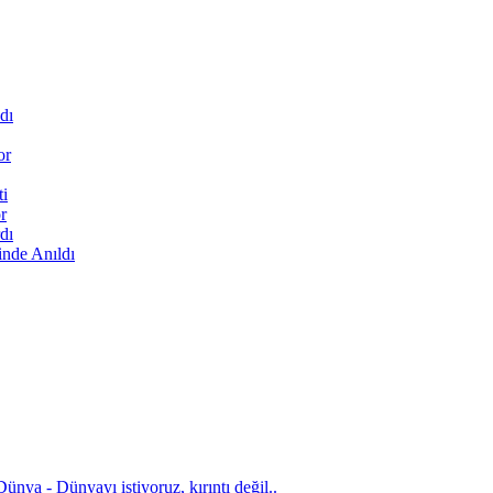
dı
or
ti
r
dı
inde Anıldı