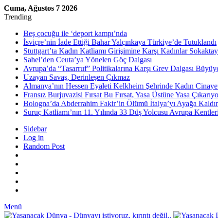
Cuma, Ağustos 7 2026
Trending
Beş çocuğu ile ‘deport kampı’nda
İsviçre’nin İade Ettiği Bahar Yalçınkaya Türkiye’de Tutuklandı
Stuttgart’ta Kadın Katliamı Girişimine Karşı Kadınlar Sokaktay
Sahel’den Ceuta’ya Yönelen Göç Dalgası
Avrupa’da “Tasarruf” Politikalarına Karşı Grev Dalgası Büyüy
Uzayan Savaş, Derinleşen Çıkmaz
Almanya’nın Hessen Eyaleti Kelkheim Şehrinde Kadın Cinaye
Fransız Burjuvazisi Fırsat Bu Fırsat, Yasa Üstüne Yasa Çıkarıyo
Bologna’da Abderrahim Fakir’in Ölümü İtalya’yı Ayağa Kaldır
Suruç Katliamı’nın 11. Yılında 33 Düş Yolcusu Avrupa Kentler
Sidebar
Log in
Random Post
Menü