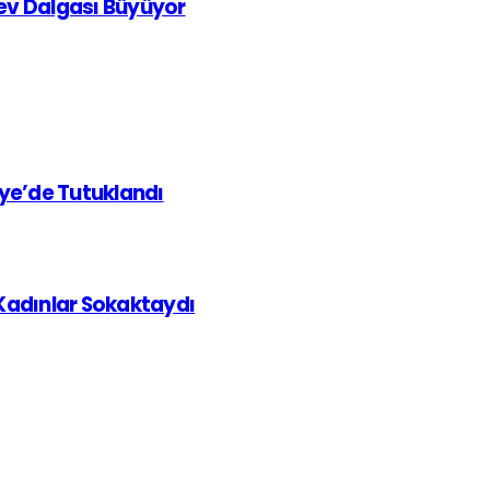
rev Dalgası Büyüyor
iye’de Tutuklandı
 Kadınlar Sokaktaydı