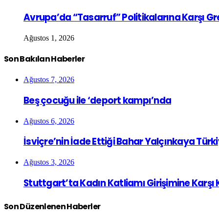
Avrupa’da “Tasarruf” Politikalarına Karşı G
Ağustos 1, 2026
Son Bakılan Haberler
Ağustos 7, 2026
Beş çocuğu ile ‘deport kampı’nda
Ağustos 6, 2026
İsviçre’nin İade Ettiği Bahar Yalçınkaya Türk
Ağustos 3, 2026
Stuttgart’ta Kadın Katliamı Girişimine Karşı
Son Düzenlenen Haberler