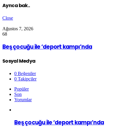
Ayrıca bak..
Close
Ağustos 7, 2026
68
Beş çocuğu ile ‘deport kampı’nda
Sosyal Medya
0
Beğeniler
0
Takipçiler
Popüler
Son
Yorumlar
Beş çocuğu ile ‘deport kampı’nda