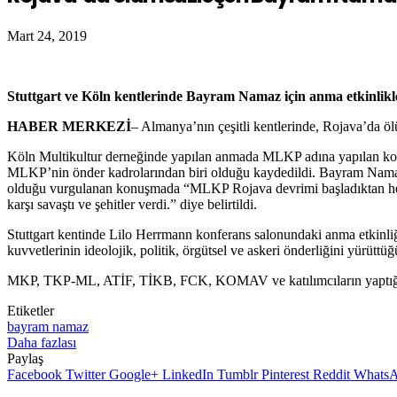
Mart 24, 2019
Stuttgart ve Köln kentlerinde Bayram Namaz için anma etkinlikl
HABER MERKEZİ
– Almanya’nın çeşitli kentlerinde, Rojava’da
Köln Multikultur derneğinde yapılan anmada MLKP adına yapılan ko
MLKP’nin önder kadrolarından biri olduğu kaydedildi. Bayram Namaz’ı
olduğu vurgulanan konuşmada “MLKP Rojava devrimi başladıktan heme
karşı savaştı ve şehitler verdi.” diye belirtildi.
Stuttgart kentinde Lilo Herrmann konferans salonundaki anma etki
kuvvetlerinin ideolojik, politik, örgütsel ve askeri önderliğini yürü
MKP, TKP-ML, ATİF, TİKB, FCK, KOMAV ve katılımcıların yaptığı kon
Etiketler
bayram namaz
Daha fazlası
Paylaş
Facebook
Twitter
Google+
LinkedIn
Tumblr
Pinterest
Reddit
Whats