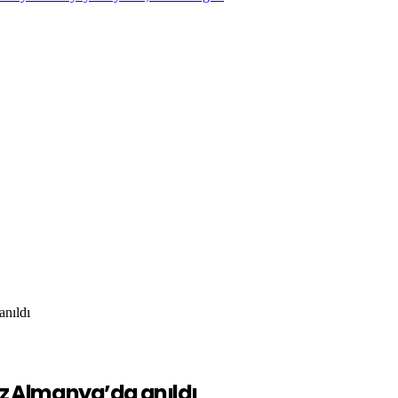
nıldı
 Almanya’da anıldı