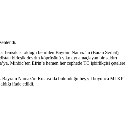
zenlendi.
Temsilcisi olduğu belirtilen Bayram Namaz’ın (Baran Serhat),
istan birleşik devrim köprüsünü yıkmayı amaçlayan bir saldırı
, Minbic’ten Efrin’e hemen her cephede TC işbirlikçisi çetelere
lerek Bayram Namaz’ın Rojava’da bulunduğu beş yıl boyunca MLKP
ldığı ifade edildi.