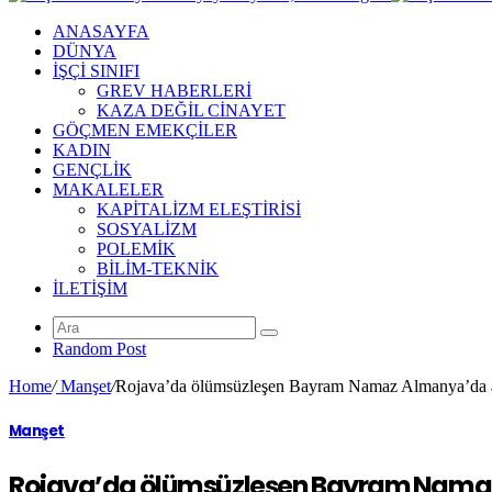
ANASAYFA
DÜNYA
İŞÇİ SINIFI
GREV HABERLERİ
KAZA DEĞİL CİNAYET
GÖÇMEN EMEKÇİLER
KADIN
GENÇLİK
MAKALELER
KAPİTALİZM ELEŞTİRİSİ
SOSYALİZM
POLEMİK
BİLİM-TEKNİK
ILETIŞIM
Random Post
Home
/
Manşet
/
Rojava’da ölümsüzleşen Bayram Namaz Almanya’da a
Manşet
Rojava’da ölümsüzleşen Bayram Namaz