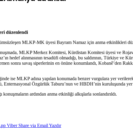
eri düzenlendi
 ölümsüzleşen MLKP-MK üyesi Bayram Namaz için anma etkinlikleri dü
nuşmada, MLKP Merkez Komitesi, Kürdistan Komitesi üyesi ve Rojava 
n hedef alınmasının tesadüfi olmadığı, bu saldırının, Türkiye ve Kürd
n sonra savaş siperlerinin en önüne konumlandı, Kobanê’den Rakka’ya
nliğinde ise MLKP adına yapılan konumada benzer vurgulara yer veri
ttüğü, Enternasyonal Özgürlük Taburu’nun ve HBDH’nin kuruluşunda yer a
uşmaların ardından anma etkinliği alkışlarla sonlandırıldı.
App
Viber
Share via Email
Yazdır