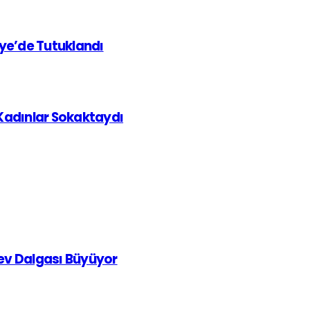
iye’de Tutuklandı
 Kadınlar Sokaktaydı
rev Dalgası Büyüyor