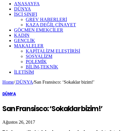
ANASAYFA
DÜNYA
İŞÇİ SINIFI
GREV HABERLERİ
KAZA DEĞİL CİNAYET
GÖÇMEN EMEKÇİLER
KADIN
GENÇLİK
MAKALELER
KAPİTALİZM ELEŞTİRİSİ
SOSYALİZM
POLEMİK
BİLİM-TEKNİK
ILETIŞIM
Home
/
DÜNYA
/
San Fransisco: ‘Sokaklar bizim!’
DÜNYA
San Fransisco: ‘Sokaklar bizim!’
Ağustos 26, 2017