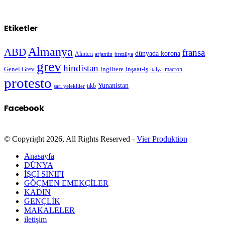
Etiketler
Almanya
ABD
fransa
dünyada korona
Alınteri
arjantin
brezilya
grev
hindistan
Genel Grev
inşaat-iş
ingiltere
macron
italya
protesto
Yunanistan
sarı yelekliler
tikb
Facebook
© Copyright 2026, All Rights Reserved -
Vier Produktion
Anasayfa
DÜNYA
İŞÇİ SINIFI
GÖÇMEN EMEKÇİLER
KADIN
GENÇLİK
MAKALELER
iletişim