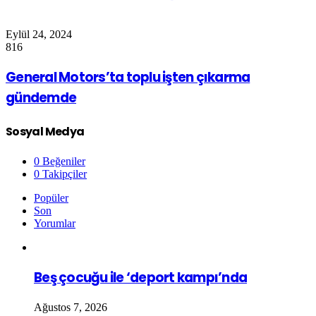
Eylül 24, 2024
816
General Motors’ta toplu işten çıkarma
gündemde
Sosyal Medya
0
Beğeniler
0
Takipçiler
Popüler
Son
Yorumlar
Beş çocuğu ile ‘deport kampı’nda
Ağustos 7, 2026