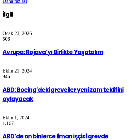
Daha fazlası
İlgili
Ocak 23, 2026
506
Avrupa: Rojava’yı Birlikte Yaşatalım
Ekim 21, 2024
946
ABD: Boeing’deki grevciler yeni zam teklifini
oylayacak
Ekim 1, 2024
1.167
ABD’de on binlerce liman işçisi grevde