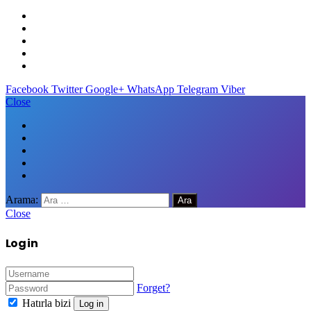
Facebook
Twitter
Google+
WhatsApp
Telegram
Viber
Close
Arama:
Close
Log in
Forget?
Hatırla bizi
Log in