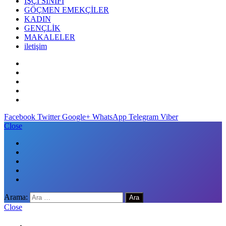
İŞÇİ SINIFI
GÖÇMEN EMEKÇİLER
KADIN
GENÇLİK
MAKALELER
iletişim
Facebook
Twitter
Google+
WhatsApp
Telegram
Viber
Close
Arama:
Close