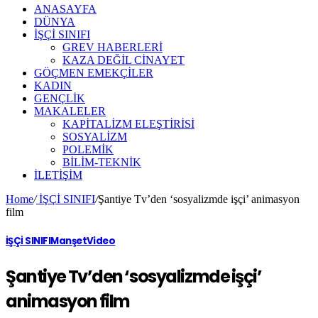
ANASAYFA
DÜNYA
İŞÇİ SINIFI
GREV HABERLERİ
KAZA DEĞİL CİNAYET
GÖÇMEN EMEKÇİLER
KADIN
GENÇLİK
MAKALELER
KAPİTALİZM ELEŞTİRİSİ
SOSYALİZM
POLEMİK
BİLİM-TEKNİK
ILETIŞIM
Home
/
İŞÇİ SINIFI
/
Şantiye Tv’den ‘sosyalizmde işçi’ animasyon
film
İŞÇİ SINIFI
Manşet
Video
Şantiye Tv’den ‘sosyalizmde işçi’
animasyon film