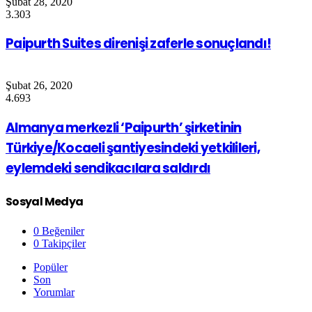
Şubat 28, 2020
3.303
Paipurth Suites direnişi zaferle sonuçlandı!
Şubat 26, 2020
4.693
Almanya merkezli ‘Paipurth’ şirketinin
Türkiye/Kocaeli şantiyesindeki yetkilileri,
eylemdeki sendikacılara saldırdı
Sosyal Medya
0
Beğeniler
0
Takipçiler
Popüler
Son
Yorumlar