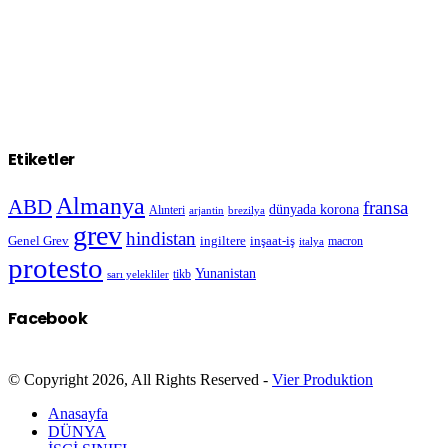
Etiketler
Almanya
ABD
fransa
dünyada korona
Alınteri
arjantin
brezilya
grev
hindistan
Genel Grev
inşaat-iş
ingiltere
macron
italya
protesto
Yunanistan
sarı yelekliler
tikb
Facebook
© Copyright 2026, All Rights Reserved -
Vier Produktion
Anasayfa
DÜNYA