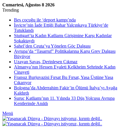
Cumartesi, Ağustos 8 2026
Trending
Beş çocuğu ile ‘deport kampı’nda
İsviçre’nin İade Ettiği Bahar Yalçınkaya Türkiye’de
Tutuklandı
Stuttgart’ta Kadın Katliamı Girişimine Karşı Kadınlar
Sokaktaydı
Sahel’den Ceuta’ya Yönelen Göç Dalgası
Avrupa’da “Tasarruf” Politikalarına Karşı Grev Dalgası
Büyüyor
Uzayan Savaş, Derinleşen Çıkmaz
Almanya’nın Hessen Eyaleti Kelkheim Şehrinde Kadın
Cinayeti
Fransız Burjuvazisi Fırsat Bu Fırsat, Yasa Üstüne Yasa
Çıkarıyor
Bologna’da Abderrahim Fakir’in Ölümü İtalya’yı Ayağa
Kaldırdı
Suruç Katliamı’nın 11. Yılında 33 Düş Yolcusu Avrupa
Kentlerinde Anıldı
Menü