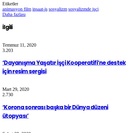
Etiketler
animasyon film
inşaat-iş
sosyalizm
sosyalizmde işçi
Daha fazlası
İlgili
Temmuz 11, 2020
3.203
‘Dayanışma Yaşatır İşçi Kooperatifi’ne destek
için resim sergisi
Mart 29, 2020
2.730
‘Korona sonrası başka bir Dünya düzeni
ütopyası’