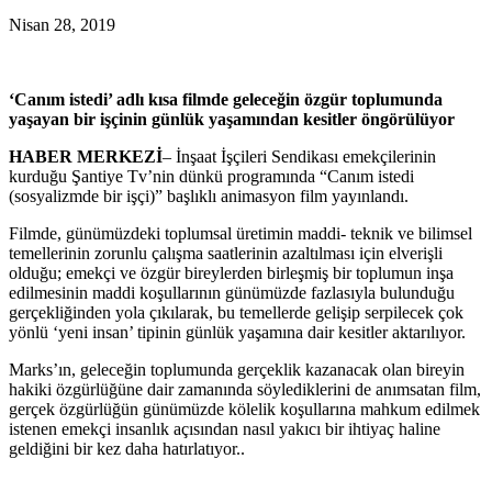
Nisan 28, 2019
‘Canım istedi’ adlı kısa filmde geleceğin özgür toplumunda
yaşayan bir işçinin günlük yaşamından kesitler öngörülüyor
HABER MERKEZİ
– İnşaat İşçileri Sendikası emekçilerinin
kurduğu Şantiye Tv’nin dünkü programında “Canım istedi
(sosyalizmde bir işçi)” başlıklı animasyon film yayınlandı.
Filmde, günümüzdeki toplumsal üretimin maddi- teknik ve bilimsel
temellerinin zorunlu çalışma saatlerinin azaltılması için elverişli
olduğu; emekçi ve özgür bireylerden birleşmiş bir toplumun inşa
edilmesinin maddi koşullarının günümüzde fazlasıyla bulunduğu
gerçekliğinden yola çıkılarak, bu temellerde gelişip serpilecek çok
yönlü ‘yeni insan’ tipinin günlük yaşamına dair kesitler aktarılıyor.
Marks’ın, geleceğin toplumunda gerçeklik kazanacak olan bireyin
hakiki özgürlüğüne dair zamanında söylediklerini de anımsatan film,
gerçek özgürlüğün günümüzde kölelik koşullarına mahkum edilmek
istenen emekçi insanlık açısından nasıl yakıcı bir ihtiyaç haline
geldiğini bir kez daha hatırlatıyor..