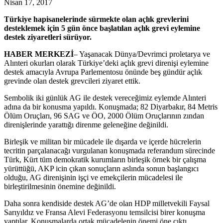
Nisan 17, 2017
Türkiye hapisanelerinde sürmekte olan açlık grevlerini
desteklemek için 5 gün önce başlatılan açlık grevi eylemine
destek ziyaretleri sürüyor.
HABER MERKEZİ
– Yaşanacak Dünya/Devrimci proletarya ve
Alınteri okurları olarak Türkiye’deki açlık grevi direnişi eylemine
destek amacıyla Avrupa Parlementosu önünde beş gündür açlık
grevinde olan destek grevcileri ziyaret ettik.
Sembolik iki günlük AG ile destek vereceğimiz eylemde Alınteri
adına da bir konusma yapıldı. Konuşmada; 82 Diyarbakır, 84 Metris
Ölüm Oruçları, 96 SAG ve ÖO, 2000 Ölüm Oruçlarının zından
direnişlerinde yarattığı direnme geleneğine değinildi.
Birleşik ve militan bir mücadele ile dışarda ve içerde hücrelerin
tecritin parçalanacağı vurgulanan konuşmada referandum sürecinde
Türk, Kürt tüm demokratik kurumların birleşik örnek bir çalışma
yürüttüğü, AKP icin çıkan sonuçların aslında sonun başlangıcı
olduğu, AG direnişinin işçi ve emekçilerin mücadelesi ile
birleştirilmesinin önemine değinildi.
Daha sonra kendiside destek AG’de olan HDP milletvekili Faysal
Sarıyıldız ve Fransa Alevi Federasyonu temsilcisi birer konuşma
yaptılar. Konuşmalarda ortak mücadelenin önemi öne çıktı.