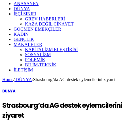
ANASAYFA
DÜNYA
İŞÇİ SINIFI
GREV HABERLERİ
KAZA DEĞİL CİNAYET
GÖÇMEN EMEKÇİLER
KADIN
GENÇLİK
MAKALELER
KAPİTALİZM ELEŞTİRİSİ
SOSYALİZM
POLEMİK
BİLİM-TEKNİK
ILETIŞIM
Home
/
DÜNYA
/
Strasbourg’da AG destek eylemcilerini ziyaret
DÜNYA
Strasbourg’da AG destek eylemcilerini
ziyaret