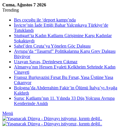
Cuma, Ağustos 7 2026
Trending
Beş çocuğu ile ‘deport kampı’nda
İsviçre’nin İade Ettiği Bahar Yalçınkaya Türkiye’de
Tutuklandı
Stuttgart’ta Kadın Katliamı Girişimine Karşı Kadınlar
Sokaktaydı
Sahel’den Ceuta’ya Yönelen Göç Dalgası
Avrupa’da “Tasarruf” Politikalarına Karşı Grev Dalgası
Büyüyor
Uzayan Savaş, Derinleşen Çıkmaz
Almanya’nın Hessen Eyaleti Kelkheim Şehrinde Kadın
Cinayeti
Fransız Burjuvazisi Fırsat Bu Fırsat, Yasa Üstüne Yasa
Çıkarıyor
Bologna’da Abderrahim Fakir’in Ölümü İtalya’yı Ayağa
Kaldırdı
Suruç Katliamı’nın 11. Yılında 33 Düş Yolcusu Avrupa
Kentlerinde Anıldı
Menü