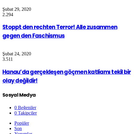
Şubat 29, 2020
2.294
Stoppt den rechten Terror! Alle zusammen
gegen den Faschismus
Şubat 24, 2020
3.511
Hanau’da gerçekleşen göçmen katliamı tekil bir
olay değildir!
Sosyal Medya
0
Beğeniler
0
Takipçiler
Popüler
Son
Yorumlar