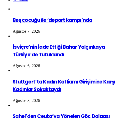
Beş çocuğu ile ‘deport kampı’nda
Ağustos 7, 2026
İsviçre’nin İade Ettiği Bahar Yalçınkaya
Türkiye’de Tutuklandı
Ağustos 6, 2026
Stuttgart’ta Kadın Katliamı Girişimine Karşı
Kadınlar Sokaktaydı
Ağustos 3, 2026
Sahel’den Ceuta’ya Yönelen Göç Dalgası