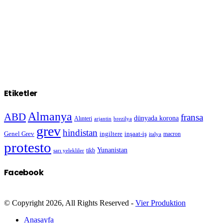
Etiketler
Almanya
ABD
fransa
dünyada korona
Alınteri
arjantin
brezilya
grev
hindistan
Genel Grev
inşaat-iş
ingiltere
macron
italya
protesto
Yunanistan
sarı yelekliler
tikb
Facebook
© Copyright 2026, All Rights Reserved -
Vier Produktion
Anasayfa