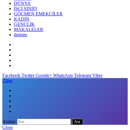
DÜNYA
İŞÇİ SINIFI
GÖÇMEN EMEKÇİLER
KADIN
GENÇLİK
MAKALELER
iletişim
Facebook
Twitter
Google+
WhatsApp
Telegram
Viber
Close
Arama:
Close