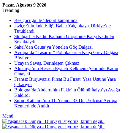
Pazar, Ağustos 9 2026
Trending
Beş çocuğu ile ‘deport kampı’nda
İsviçre’nin İade Ettiği Bahar Yalçınkaya Türkiye’de
Tutuklandı
Stuttgart’ta Kadın Katliamı Girişimine Karşı Kadınlar
Sokaktaydı
Sahel’den Ceuta’ya Yönelen Göç Dalgası
Avrupa’da “Tasarruf” Politikalarına Karşı Grev Dalgası
Büyüyor
Uzayan Savaş, Derinleşen Çıkmaz
Almanya’nın Hessen Eyaleti Kelkheim Şehrinde Kadın
Cinayeti
Fransız Burjuvazisi Fırsat Bu Fırsat, Yasa Üstüne Yasa
Çıkarıyor
Bologna’da Abderrahim Fakir’in Ölümü İtalya’yı Ayağa
Kaldırdı
Suruç Katliamı’nın 11. Yılında 33 Düş Yolcusu Avrupa
Kentlerinde Anıldı
Menü