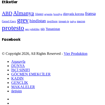
Etiketler
Almanya
ABD
fransa
dünyada korona
Alınteri
arjantin
brezilya
grev
hindistan
Genel Grev
inşaat-iş
ingiltere
macron
italya
protesto
Yunanistan
sarı yelekliler
tikb
Facebook
© Copyright 2026, All Rights Reserved -
Vier Produktion
Anasayfa
DÜNYA
İŞÇİ SINIFI
GÖÇMEN EMEKÇİLER
KADIN
GENÇLİK
MAKALELER
iletişim