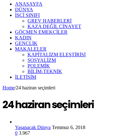
ANASAYFA
DÜNYA
İŞÇİ SINIFI
GREV HABERLERİ
KAZA DEĞİL CİNAYET
GÖÇMEN EMEKÇİLER
KADIN
GENÇLİK
MAKALELER
KAPİTALİZM ELEŞTİRİSİ
SOSYALİZM
POLEMİK
BİLİM-TEKNİK
ILETIŞIM
Home
/
24 haziran seçimleri
24 haziran seçimleri
Yaşanacak Dünya
Temmuz 6, 2018
0
3.967