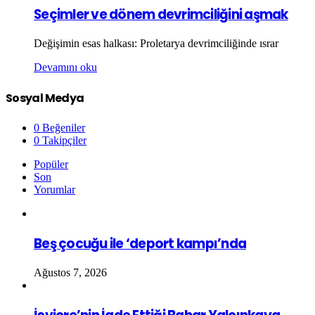
Seçimler ve dönem devrimciliğini aşmak
Değişimin esas halkası: Proletarya devrimciliğinde ısrar
Devamını oku
Sosyal Medya
0
Beğeniler
0
Takipçiler
Popüler
Son
Yorumlar
Beş çocuğu ile ‘deport kampı’nda
Ağustos 7, 2026