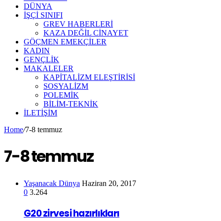
DÜNYA
İŞÇİ SINIFI
GREV HABERLERİ
KAZA DEĞİL CİNAYET
GÖÇMEN EMEKÇİLER
KADIN
GENÇLİK
MAKALELER
KAPİTALİZM ELEŞTİRİSİ
SOSYALİZM
POLEMİK
BİLİM-TEKNİK
ILETIŞIM
Home
/
7-8 temmuz
7-8 temmuz
Yaşanacak Dünya
Haziran 20, 2017
0
3.264
G20 zirvesi hazırlıkları