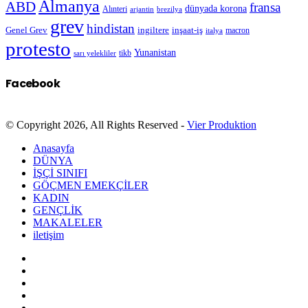
Almanya
ABD
fransa
dünyada korona
Alınteri
arjantin
brezilya
grev
hindistan
Genel Grev
inşaat-iş
ingiltere
macron
italya
protesto
Yunanistan
sarı yelekliler
tikb
Facebook
© Copyright 2026, All Rights Reserved -
Vier Produktion
Anasayfa
DÜNYA
İŞÇİ SINIFI
GÖÇMEN EMEKÇİLER
KADIN
GENÇLİK
MAKALELER
iletişim