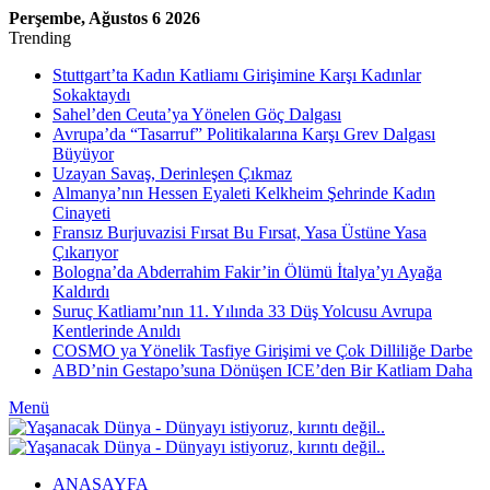
Perşembe, Ağustos 6 2026
Trending
Stuttgart’ta Kadın Katliamı Girişimine Karşı Kadınlar
Sokaktaydı
Sahel’den Ceuta’ya Yönelen Göç Dalgası
Avrupa’da “Tasarruf” Politikalarına Karşı Grev Dalgası
Büyüyor
Uzayan Savaş, Derinleşen Çıkmaz
Almanya’nın Hessen Eyaleti Kelkheim Şehrinde Kadın
Cinayeti
Fransız Burjuvazisi Fırsat Bu Fırsat, Yasa Üstüne Yasa
Çıkarıyor
Bologna’da Abderrahim Fakir’in Ölümü İtalya’yı Ayağa
Kaldırdı
Suruç Katliamı’nın 11. Yılında 33 Düş Yolcusu Avrupa
Kentlerinde Anıldı
COSMO ya Yönelik Tasfiye Girişimi ve Çok Dilliliğe Darbe
ABD’nin Gestapo’suna Dönüşen ICE’den Bir Katliam Daha
Menü
ANASAYFA