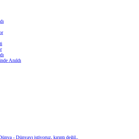
dı
or
ti
r
dı
inde Anıldı