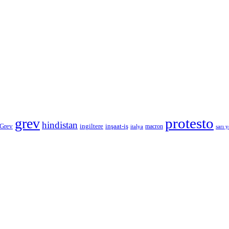
protesto
grev
hindistan
 Grev
inşaat-iş
ingiltere
macron
italya
sarı y