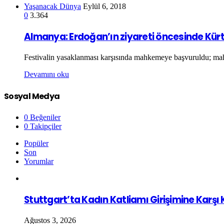
Yaşanacak Dünya
Eylül 6, 2018
0
3.364
Almanya: Erdoğan’ın ziyareti öncesinde Kürt 
Festivalin yasaklanması karşısında mahkemeye başvuruldu; mah
Devamını oku
Sosyal Medya
0
Beğeniler
0
Takipçiler
Popüler
Son
Yorumlar
Stuttgart’ta Kadın Katliamı Girişimine Karşı
Ağustos 3, 2026