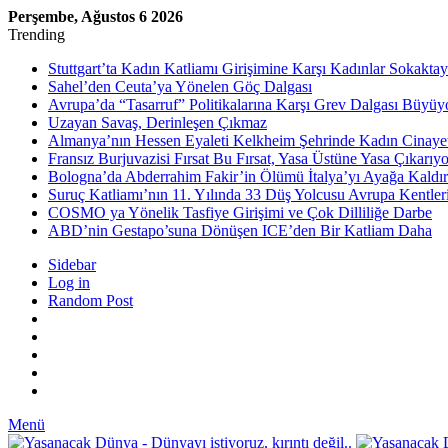
Perşembe, Ağustos 6 2026
Trending
Stuttgart’ta Kadın Katliamı Girişimine Karşı Kadınlar Sokaktay
Sahel’den Ceuta’ya Yönelen Göç Dalgası
Avrupa’da “Tasarruf” Politikalarına Karşı Grev Dalgası Büyüy
Uzayan Savaş, Derinleşen Çıkmaz
Almanya’nın Hessen Eyaleti Kelkheim Şehrinde Kadın Cinaye
Fransız Burjuvazisi Fırsat Bu Fırsat, Yasa Üstüne Yasa Çıkarıyo
Bologna’da Abderrahim Fakir’in Ölümü İtalya’yı Ayağa Kaldır
Suruç Katliamı’nın 11. Yılında 33 Düş Yolcusu Avrupa Kentler
COSMO ya Yönelik Tasfiye Girişimi ve Çok Dilliliğe Darbe
ABD’nin Gestapo’suna Dönüşen ICE’den Bir Katliam Daha
Sidebar
Log in
Random Post
Menü