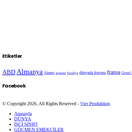
Etiketler
Almanya
ABD
fransa
dünyada korona
Genel
Alınteri
arjantin
brezilya
Facebook
© Copyright 2026, All Rights Reserved -
Vier Produktion
Anasayfa
DÜNYA
İŞÇİ SINIFI
GÖÇMEN EMEKÇİLER