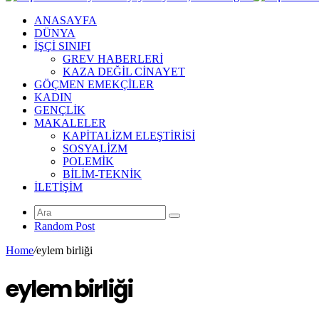
ANASAYFA
DÜNYA
İŞÇİ SINIFI
GREV HABERLERİ
KAZA DEĞİL CİNAYET
GÖÇMEN EMEKÇİLER
KADIN
GENÇLİK
MAKALELER
KAPİTALİZM ELEŞTİRİSİ
SOSYALİZM
POLEMİK
BİLİM-TEKNİK
ILETIŞIM
Random Post
Home
/
eylem birliği
eylem birliği