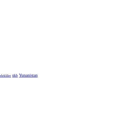
Yunanistan
elekliler
tikb