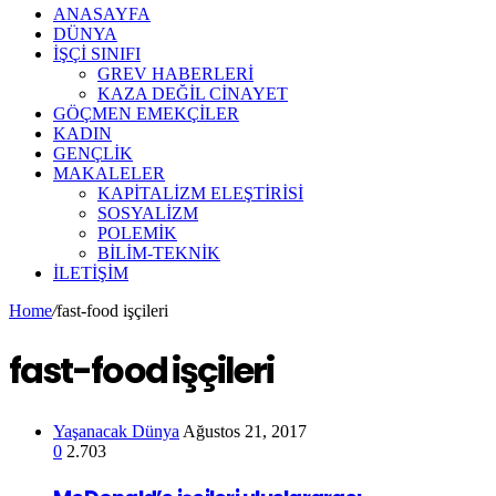
ANASAYFA
DÜNYA
İŞÇİ SINIFI
GREV HABERLERİ
KAZA DEĞİL CİNAYET
GÖÇMEN EMEKÇİLER
KADIN
GENÇLİK
MAKALELER
KAPİTALİZM ELEŞTİRİSİ
SOSYALİZM
POLEMİK
BİLİM-TEKNİK
ILETIŞIM
Home
/
fast-food işçileri
fast-food işçileri
Yaşanacak Dünya
Ağustos 21, 2017
0
2.703