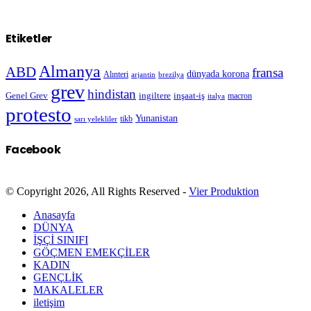
Etiketler
Almanya
ABD
fransa
dünyada korona
Alınteri
arjantin
brezilya
grev
hindistan
Genel Grev
inşaat-iş
ingiltere
macron
italya
protesto
Yunanistan
sarı yelekliler
tikb
Facebook
© Copyright 2026, All Rights Reserved -
Vier Produktion
Anasayfa
DÜNYA
İŞÇİ SINIFI
GÖÇMEN EMEKÇİLER
KADIN
GENÇLİK
MAKALELER
iletişim