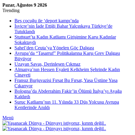
Pazar, Ağustos 9 2026
Trending
Beş çocuğu ile ‘deport kampı’nda
İsviçre’nin İade Ettiği Bahar Yalçınkaya Türkiye’de
Tutuklandı
Stuttgart’ta Kadın Katliamı Girişimine Karşı Kadınlar
Sokaktaydı
Sahel’den Ceuta’ya Yönelen Göç Dalgası
Avrupa’da “Tasarruf” Politikalarına Karşı Grev Dalgası
Büyüyor
Uzayan Savaş, Derinleşen Çıkmaz
Almanya’nın Hessen Eyaleti Kelkheim Şehrinde Kadın
Cinayeti
Fransız Burjuvazisi Fırsat Bu Fırsat, Yasa Üstüne Yasa
Çıkarıyor
Bologna’da Abderrahim Fakir’in Ölümü İtalya’yı Ayağa
Kaldırdı
Suruç Katliamı’nın 11. Yılında 33 Düş Yolcusu Avrupa
Kentlerinde Anıldı
Menü