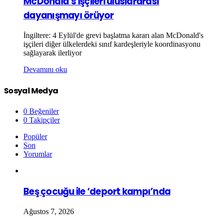
McDonald’s işçileri uluslararası
dayanışmayı örüyor
İngiltere: 4 Eylül'de grevi başlatma kararı alan McDonald's
işçileri diğer ülkelerdeki sınıf kardeşleriyle koordinasyonu
sağlayarak ilerliyor
Devamını oku
Sosyal Medya
0
Beğeniler
0
Takipçiler
Popüler
Son
Yorumlar
Beş çocuğu ile ‘deport kampı’nda
Ağustos 7, 2026