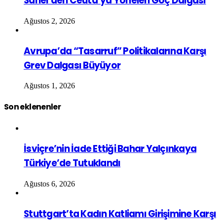
Sahel’den Ceuta’ya Yönelen Göç Dalgası
Ağustos 2, 2026
Avrupa’da “Tasarruf” Politikalarına Karşı
Grev Dalgası Büyüyor
Ağustos 1, 2026
Son eklenenler
İsviçre’nin İade Ettiği Bahar Yalçınkaya
Türkiye’de Tutuklandı
Ağustos 6, 2026
Stuttgart’ta Kadın Katliamı Girişimine Karşı