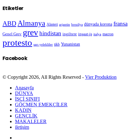
Etiketler
Almanya
ABD
fransa
dünyada korona
Alınteri
arjantin
brezilya
grev
hindistan
Genel Grev
inşaat-iş
ingiltere
macron
italya
protesto
Yunanistan
sarı yelekliler
tikb
Facebook
© Copyright 2026, All Rights Reserved -
Vier Produktion
Anasayfa
DÜNYA
İŞÇİ SINIFI
GÖÇMEN EMEKÇİLER
KADIN
GENÇLİK
MAKALELER
iletişim