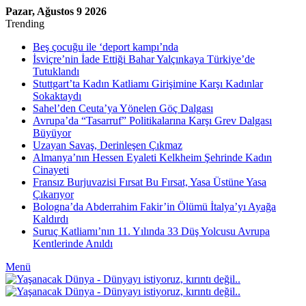
Pazar, Ağustos 9 2026
Trending
Beş çocuğu ile ‘deport kampı’nda
İsviçre’nin İade Ettiği Bahar Yalçınkaya Türkiye’de
Tutuklandı
Stuttgart’ta Kadın Katliamı Girişimine Karşı Kadınlar
Sokaktaydı
Sahel’den Ceuta’ya Yönelen Göç Dalgası
Avrupa’da “Tasarruf” Politikalarına Karşı Grev Dalgası
Büyüyor
Uzayan Savaş, Derinleşen Çıkmaz
Almanya’nın Hessen Eyaleti Kelkheim Şehrinde Kadın
Cinayeti
Fransız Burjuvazisi Fırsat Bu Fırsat, Yasa Üstüne Yasa
Çıkarıyor
Bologna’da Abderrahim Fakir’in Ölümü İtalya’yı Ayağa
Kaldırdı
Suruç Katliamı’nın 11. Yılında 33 Düş Yolcusu Avrupa
Kentlerinde Anıldı
Menü