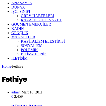
ANASAYFA
DÜNYA
İŞÇİ SINIFI
GREV HABERLERİ
KAZA DEĞİL CİNAYET
GÖÇMEN EMEKÇİLER
KADIN
GENÇLİK
MAKALELER
KAPİTALİZM ELEŞTİRİSİ
SOSYALİZM
POLEMİK
BİLİM-TEKNİK
ILETIŞIM
Home
/
Fethiye
Fethiye
admin
Mart 16, 2011
0
2.459