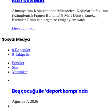
Köln’de 8 Mart
Almanya‘nın Köln kentinde Mücadeleci Kadınlar İttifakı’nın
(Kämpfenich Frauen Bündnis) 8 Mart Dünya Emekçi
Kadınlar Günü için organize ettiği eylem vardı.…
Devamını oku
Sosyal Medya
0
Beğeniler
0
Takipçiler
Popüler
Son
Yorumlar
Beş çocuğu ile ‘deport kampı’nda
Ağustos 7, 2026