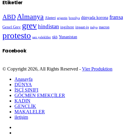
Etiketler
Almanya
ABD
fransa
dünyada korona
Alınteri
arjantin
brezilya
grev
hindistan
Genel Grev
inşaat-iş
ingiltere
macron
italya
protesto
Yunanistan
sarı yelekliler
tikb
Facebook
© Copyright 2026, All Rights Reserved -
Vier Produktion
Anasayfa
DÜNYA
İŞÇİ SINIFI
GÖÇMEN EMEKÇİLER
KADIN
GENÇLİK
MAKALELER
iletişim