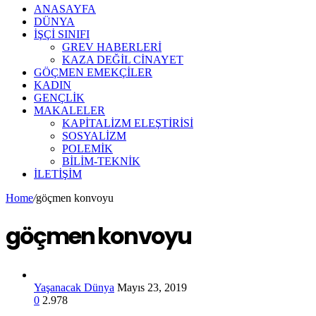
ANASAYFA
DÜNYA
İŞÇİ SINIFI
GREV HABERLERİ
KAZA DEĞİL CİNAYET
GÖÇMEN EMEKÇİLER
KADIN
GENÇLİK
MAKALELER
KAPİTALİZM ELEŞTİRİSİ
SOSYALİZM
POLEMİK
BİLİM-TEKNİK
ILETIŞIM
Home
/
göçmen konvoyu
göçmen konvoyu
Yaşanacak Dünya
Mayıs 23, 2019
0
2.978