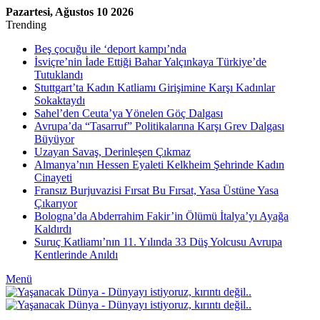
Pazartesi, Ağustos 10 2026
Trending
Beş çocuğu ile ‘deport kampı’nda
İsviçre’nin İade Ettiği Bahar Yalçınkaya Türkiye’de
Tutuklandı
Stuttgart’ta Kadın Katliamı Girişimine Karşı Kadınlar
Sokaktaydı
Sahel’den Ceuta’ya Yönelen Göç Dalgası
Avrupa’da “Tasarruf” Politikalarına Karşı Grev Dalgası
Büyüyor
Uzayan Savaş, Derinleşen Çıkmaz
Almanya’nın Hessen Eyaleti Kelkheim Şehrinde Kadın
Cinayeti
Fransız Burjuvazisi Fırsat Bu Fırsat, Yasa Üstüne Yasa
Çıkarıyor
Bologna’da Abderrahim Fakir’in Ölümü İtalya’yı Ayağa
Kaldırdı
Suruç Katliamı’nın 11. Yılında 33 Düş Yolcusu Avrupa
Kentlerinde Anıldı
Menü