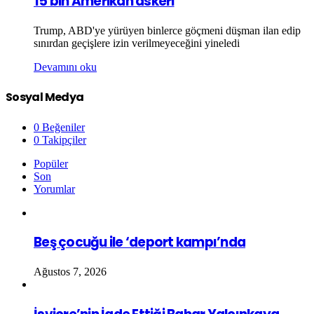
15 bin Amerikan askeri
Trump, ABD'ye yürüyen binlerce göçmeni düşman ilan edip
sınırdan geçişlere izin verilmeyeceğini yineledi
Devamını oku
Sosyal Medya
0
Beğeniler
0
Takipçiler
Popüler
Son
Yorumlar
Beş çocuğu ile ‘deport kampı’nda
Ağustos 7, 2026