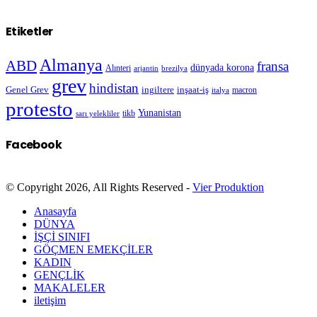
Etiketler
Almanya
ABD
fransa
dünyada korona
Alınteri
arjantin
brezilya
grev
hindistan
Genel Grev
inşaat-iş
ingiltere
macron
italya
protesto
Yunanistan
sarı yelekliler
tikb
Facebook
© Copyright 2026, All Rights Reserved -
Vier Produktion
Anasayfa
DÜNYA
İŞÇİ SINIFI
GÖÇMEN EMEKÇİLER
KADIN
GENÇLİK
MAKALELER
iletişim