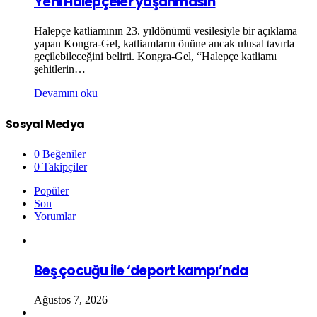
Yeni Halepçeler yaşanmasın
Halepçe katliamının 23. yıldönümü vesilesiyle bir açıklama
yapan Kongra-Gel, katliamların önüne ancak ulusal tavırla
geçilebileceğini belirti. Kongra-Gel, “Halepçe katliamı
şehitlerin…
Devamını oku
Sosyal Medya
0
Beğeniler
0
Takipçiler
Popüler
Son
Yorumlar
Beş çocuğu ile ‘deport kampı’nda
Ağustos 7, 2026