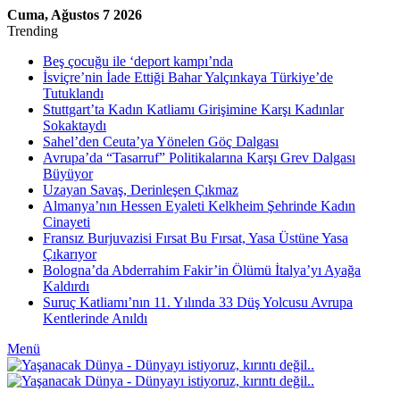
Cuma, Ağustos 7 2026
Trending
Beş çocuğu ile ‘deport kampı’nda
İsviçre’nin İade Ettiği Bahar Yalçınkaya Türkiye’de
Tutuklandı
Stuttgart’ta Kadın Katliamı Girişimine Karşı Kadınlar
Sokaktaydı
Sahel’den Ceuta’ya Yönelen Göç Dalgası
Avrupa’da “Tasarruf” Politikalarına Karşı Grev Dalgası
Büyüyor
Uzayan Savaş, Derinleşen Çıkmaz
Almanya’nın Hessen Eyaleti Kelkheim Şehrinde Kadın
Cinayeti
Fransız Burjuvazisi Fırsat Bu Fırsat, Yasa Üstüne Yasa
Çıkarıyor
Bologna’da Abderrahim Fakir’in Ölümü İtalya’yı Ayağa
Kaldırdı
Suruç Katliamı’nın 11. Yılında 33 Düş Yolcusu Avrupa
Kentlerinde Anıldı
Menü