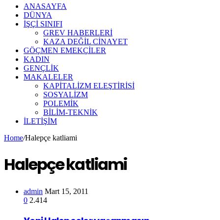
ANASAYFA
DÜNYA
İŞÇİ SINIFI
GREV HABERLERİ
KAZA DEĞİL CİNAYET
GÖÇMEN EMEKÇİLER
KADIN
GENÇLİK
MAKALELER
KAPİTALİZM ELEŞTİRİSİ
SOSYALİZM
POLEMİK
BİLİM-TEKNİK
ILETIŞIM
Home
/
Halepçe katliami
Halepçe katliami
admin
Mart 15, 2011
0
2.414