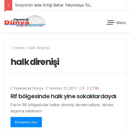
İsviçre’nin İade Ettiği Bahar Yalçınkaya Türkiye’de Tutuklandı
Menü
Home
/
halk direnişi
halk direnişi
Yaşanacak Dünya
Temmuz 21, 2017
0
2.799
Rif bölgesinde halk yine sokaklardaydı
Fas'ın Rif bölgesinde halkın direnişi devam ediyor, devlet
azgınca saldırıyor.
Devamını oku