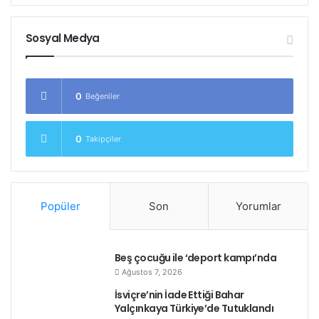
Sosyal Medya
0
Beğeniler
0
Takipçiler
Popüler
Son
Yorumlar
Beş çocuğu ile ‘deport kampı’nda
Ağustos 7, 2026
İsviçre’nin İade Ettiği Bahar
Yalçınkaya Türkiye’de Tutuklandı