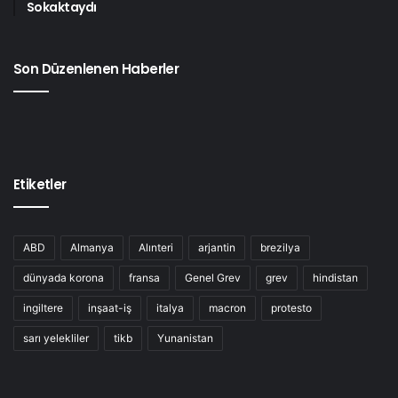
Sokaktaydı
Son Düzenlenen Haberler
Etiketler
ABD
Almanya
Alınteri
arjantin
brezilya
dünyada korona
fransa
Genel Grev
grev
hindistan
ingiltere
inşaat-iş
italya
macron
protesto
sarı yelekliler
tikb
Yunanistan