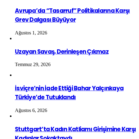
Avrupa’da “Tasarruf” Politikalarına Karşı
Grev Dalgası Büyüyor
Ağustos 1, 2026
Uzayan Savaş, Derinleşen Çıkmaz
Temmuz 29, 2026
İsviçre’nin İade Ettiği Bahar Yalçınkaya
Türkiye’de Tutuklandı
Ağustos 6, 2026
Stuttgart’ta Kadın Katliamı Girişimine Karşı
Kadınlar Sokaktaydı