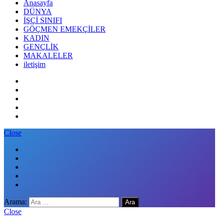
Anasayfa
DÜNYA
İŞÇİ SINIFI
GÖÇMEN EMEKÇİLER
KADIN
GENÇLİK
MAKALELER
iletişim
Close
Arama:
Close