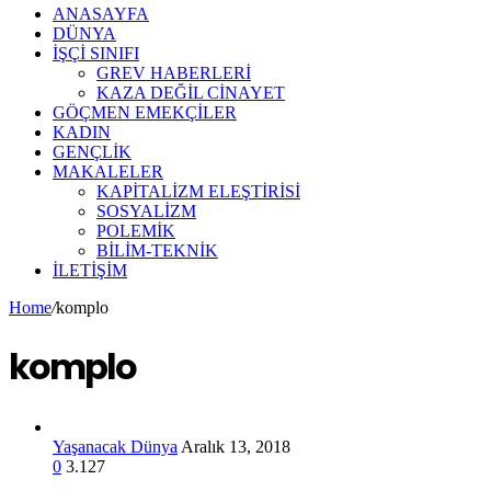
ANASAYFA
DÜNYA
İŞÇİ SINIFI
GREV HABERLERİ
KAZA DEĞİL CİNAYET
GÖÇMEN EMEKÇİLER
KADIN
GENÇLİK
MAKALELER
KAPİTALİZM ELEŞTİRİSİ
SOSYALİZM
POLEMİK
BİLİM-TEKNİK
ILETIŞIM
Home
/
komplo
komplo
Yaşanacak Dünya
Aralık 13, 2018
0
3.127