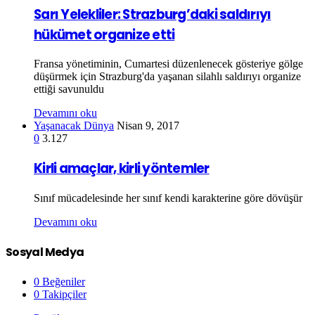
Sarı Yelekliler: Strazburg’daki saldırıyı
hükümet organize etti
Fransa yönetiminin, Cumartesi düzenlenecek gösteriye gölge
düşürmek için Strazburg'da yaşanan silahlı saldırıyı organize
ettiği savunuldu
Devamını oku
Yaşanacak Dünya
Nisan 9, 2017
0
3.127
Kirli amaçlar, kirli yöntemler
Sınıf mücadelesinde her sınıf kendi karakterine göre dövüşür
Devamını oku
Sosyal Medya
0
Beğeniler
0
Takipçiler