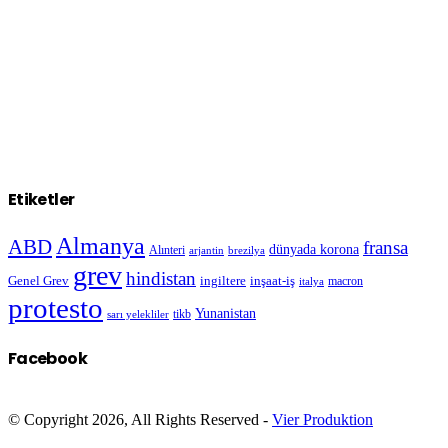
Etiketler
Almanya
ABD
fransa
dünyada korona
Alınteri
arjantin
brezilya
grev
hindistan
Genel Grev
inşaat-iş
ingiltere
macron
italya
protesto
Yunanistan
sarı yelekliler
tikb
Facebook
© Copyright 2026, All Rights Reserved -
Vier Produktion