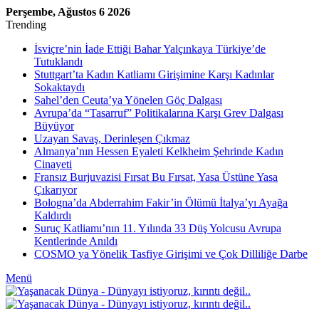
Perşembe, Ağustos 6 2026
Trending
İsviçre’nin İade Ettiği Bahar Yalçınkaya Türkiye’de
Tutuklandı
Stuttgart’ta Kadın Katliamı Girişimine Karşı Kadınlar
Sokaktaydı
Sahel’den Ceuta’ya Yönelen Göç Dalgası
Avrupa’da “Tasarruf” Politikalarına Karşı Grev Dalgası
Büyüyor
Uzayan Savaş, Derinleşen Çıkmaz
Almanya’nın Hessen Eyaleti Kelkheim Şehrinde Kadın
Cinayeti
Fransız Burjuvazisi Fırsat Bu Fırsat, Yasa Üstüne Yasa
Çıkarıyor
Bologna’da Abderrahim Fakir’in Ölümü İtalya’yı Ayağa
Kaldırdı
Suruç Katliamı’nın 11. Yılında 33 Düş Yolcusu Avrupa
Kentlerinde Anıldı
COSMO ya Yönelik Tasfiye Girişimi ve Çok Dilliliğe Darbe
Menü