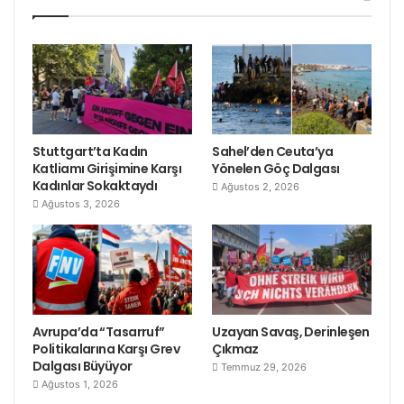
Stuttgart’ta Kadın
Sahel’den Ceuta’ya
Katliamı Girişimine Karşı
Yönelen Göç Dalgası
Kadınlar Sokaktaydı
Ağustos 2, 2026
Ağustos 3, 2026
Avrupa’da “Tasarruf”
Uzayan Savaş, Derinleşen
Politikalarına Karşı Grev
Çıkmaz
Dalgası Büyüyor
Temmuz 29, 2026
Ağustos 1, 2026