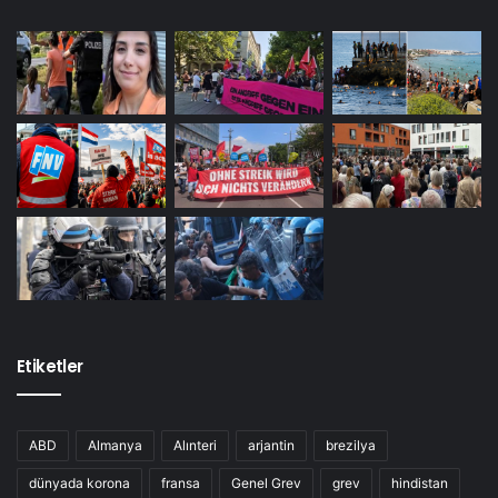
Etiketler
ABD
Almanya
Alınteri
arjantin
brezilya
dünyada korona
fransa
Genel Grev
grev
hindistan