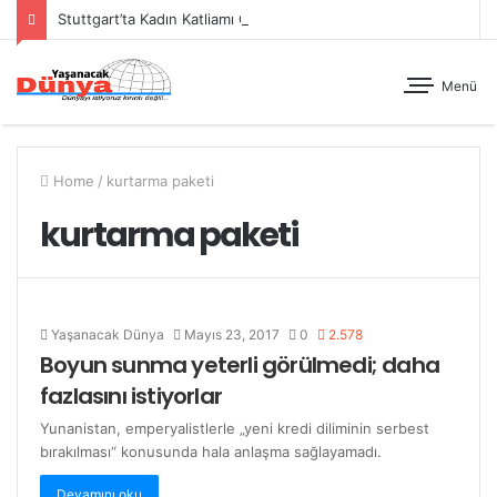
Stuttgart’ta Kadın Katliamı Girişimine Karşı Kadınlar Sokaktaydı
Menü
Home
/
kurtarma paketi
kurtarma paketi
Yaşanacak Dünya
Mayıs 23, 2017
0
2.578
Boyun sunma yeterli görülmedi; daha
fazlasını istiyorlar
Yunanistan, emperyalistlerle „yeni kredi diliminin serbest
bırakılması“ konusunda hala anlaşma sağlayamadı.
Devamını oku