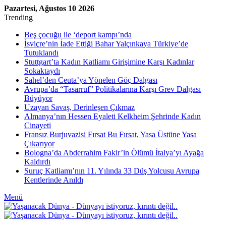
Pazartesi, Ağustos 10 2026
Trending
Beş çocuğu ile ‘deport kampı’nda
İsviçre’nin İade Ettiği Bahar Yalçınkaya Türkiye’de
Tutuklandı
Stuttgart’ta Kadın Katliamı Girişimine Karşı Kadınlar
Sokaktaydı
Sahel’den Ceuta’ya Yönelen Göç Dalgası
Avrupa’da “Tasarruf” Politikalarına Karşı Grev Dalgası
Büyüyor
Uzayan Savaş, Derinleşen Çıkmaz
Almanya’nın Hessen Eyaleti Kelkheim Şehrinde Kadın
Cinayeti
Fransız Burjuvazisi Fırsat Bu Fırsat, Yasa Üstüne Yasa
Çıkarıyor
Bologna’da Abderrahim Fakir’in Ölümü İtalya’yı Ayağa
Kaldırdı
Suruç Katliamı’nın 11. Yılında 33 Düş Yolcusu Avrupa
Kentlerinde Anıldı
Menü