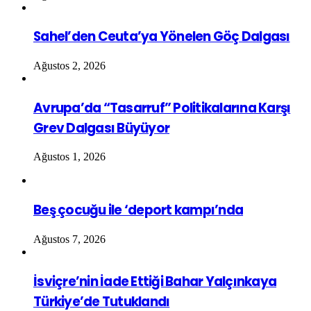
Sahel’den Ceuta’ya Yönelen Göç Dalgası
Ağustos 2, 2026
Avrupa’da “Tasarruf” Politikalarına Karşı
Grev Dalgası Büyüyor
Ağustos 1, 2026
Beş çocuğu ile ‘deport kampı’nda
Ağustos 7, 2026
İsviçre’nin İade Ettiği Bahar Yalçınkaya
Türkiye’de Tutuklandı