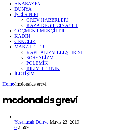
ANASAYFA
DÜNYA
İŞÇİ SINIFI
GREV HABERLERİ
KAZA DEĞİL CİNAYET
GÖÇMEN EMEKÇİLER
KADIN
GENÇLİK
MAKALELER
KAPİTALİZM ELEŞTİRİSİ
SOSYALİZM
POLEMİK
BİLİM-TEKNİK
ILETIŞIM
Home
/
mcdonalds grevi
mcdonalds grevi
Yaşanacak Dünya
Mayıs 23, 2019
0
2.699