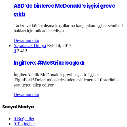
ABD’de binlerce McDonald’s işçisi greve
çıktı
Tacize ve kötü çalışma koşullarına karşı çıkan işçiler sendikal
hakları için mücadele ediyor
Devamını oku
Yaşanacak Dünya
Eylül 4, 2017
0
2.412
İngiltere: #McStrike başladı
İngiltere'de ilk McDonald's grevi başladı. İşçiler
'FightFor15Dolar' mücadelesinden esinlenerek 10 sterlinlik
saat ücreti talep ediyor
Devamını oku
Sosyal Medya
0
Beğeniler
0
Takipçiler