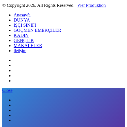
© Copyright 2026, All Rights Reserved -
Vier Produktion
Anasayfa
DÜNYA
İŞÇİ SINIFI
GÖÇMEN EMEKÇİLER
KADIN
GENÇLİK
MAKALELER
iletişim
Close