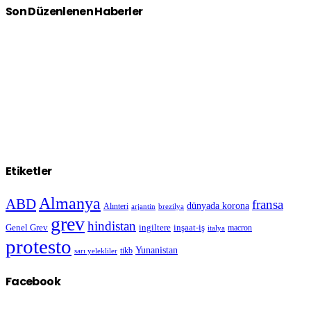
Son Düzenlenen Haberler
Etiketler
Almanya
ABD
fransa
dünyada korona
Alınteri
arjantin
brezilya
grev
hindistan
Genel Grev
inşaat-iş
ingiltere
macron
italya
protesto
Yunanistan
sarı yelekliler
tikb
Facebook