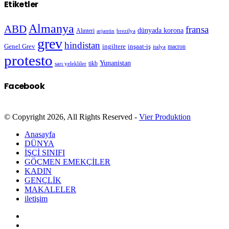
Etiketler
Almanya
ABD
fransa
dünyada korona
Alınteri
arjantin
brezilya
grev
hindistan
Genel Grev
inşaat-iş
ingiltere
macron
italya
protesto
Yunanistan
sarı yelekliler
tikb
Facebook
© Copyright 2026, All Rights Reserved -
Vier Produktion
Anasayfa
DÜNYA
İŞÇİ SINIFI
GÖÇMEN EMEKÇİLER
KADIN
GENÇLİK
MAKALELER
iletişim