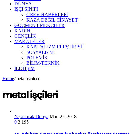
DÜNYA
İŞÇİ SINIFI
GREV HABERLERİ
KAZA DEĞİL CİNAYET
GÖÇMEN EMEKÇİLER
KADIN
GENÇLİK
MAKALELER
KAPİTALİZM ELEŞTİRİSİ
SOSYALİZM
POLEMİK
BİLİM-TEKNİK
ILETIŞIM
Home
/
metal işçileri
metal işçileri
Yaşanacak Dünya
Mart 22, 2018
0
3.195