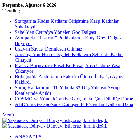
Perşembe, Ağustos 6 2026
Trending
Stuttgart’ta Kadın Katliamı Girişimine Karşı Kadınlar
Sokaktaydı
Sahel’den Ceuta’ya Yönelen Göç Dalgası
Avrupa’da “Tasarruf” Politikalarına Karşı Grev Dalgası
Büyüyor
Uzayan Savaş, Derinleşen Çıkmaz
Almanya’nın Hessen Eyaleti Kelkheim Şehrinde Kadın
Cinayeti
Fransız Burjuvazisi Fırsat Bu Fırsat, Yasa Üstüne Yasa
Çıkarıyor
Bologna’da Abderrahim Fakir’in Ölümü İtalya’yı Ayağa
Kaldırdı
Suruç Katliamı’nın 11. Yılında 33 Düş Yolcusu Avrupa
Kentlerinde Anıldı
COSMO ya Yönelik Tasfiye Girişimi ve Çok Dilliliğe Darbe
ABD’nin Gestapo’suna Dönüşen ICE’den Bir Katliam Daha
Menü
ANASAYFA