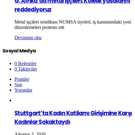
G. Afrika’da metal işçileri: Kölelik yasalarını
reddediyoruz
Metal işçileri sendikası NUMSA üyeleri, iş kanunundaki yeni
düzenlemeleri protesto etti
Devamını oku
Sosyal Medya
0
Beğeniler
0
Takipçiler
Popüler
Son
Yorumlar
Stuttgart’ta Kadın Katliamı Girişimine Karşı
Kadınlar Sokaktaydı
Ağustos 3, 2026