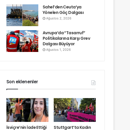
Sahel’den Ceuta’ya
Yönelen Göç Dalgası
Ağustos 2, 2026
Avrupa’da “Tasarruf”
Politikalarına Karşı Grev
Dalgası Büyüyor
Ağustos 1, 2026
Son eklenenler
İsviçre’nin İade Ettiği
Stuttgart’ta Kadın