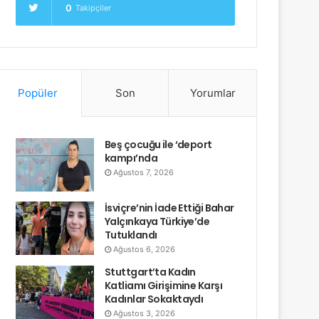
0
Takipçiler
Popüler
Son
Yorumlar
Beş çocuğu ile ‘deport
kampı’nda
Ağustos 7, 2026
İsviçre’nin İade Ettiği Bahar
Yalçınkaya Türkiye’de
Tutuklandı
Ağustos 6, 2026
Stuttgart’ta Kadın
Katliamı Girişimine Karşı
Kadınlar Sokaktaydı
Ağustos 3, 2026