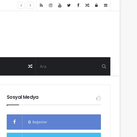
Random
Log
Sidebar
Post
in
Random
Post
Sosyal Medya
0
Beğeniler