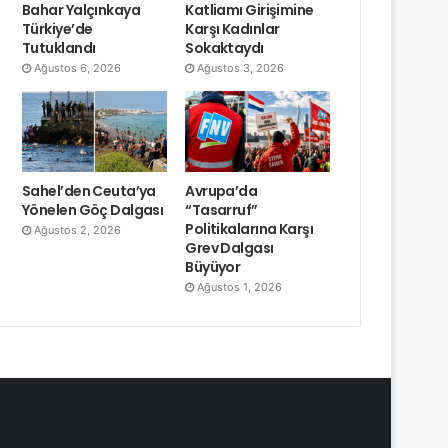
Bahar Yalçınkaya
Katliamı Girişimine
Türkiye’de
Karşı Kadınlar
Tutuklandı
Sokaktaydı
Ağustos 6, 2026
Ağustos 3, 2026
Sahel’den Ceuta’ya
Avrupa’da
Yönelen Göç Dalgası
“Tasarruf”
Politikalarına Karşı
Ağustos 2, 2026
Grev Dalgası
Büyüyor
Ağustos 1, 2026