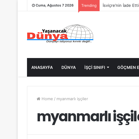
İsviçre’nin İade Et
Cuma, Ağustos 7 2026
Trending
ANASAYFA
DÜNYA
İŞÇİ SINIFI
GÖÇMEN E
Home
/
myanmarlı işçiler
myanmarlı işçil