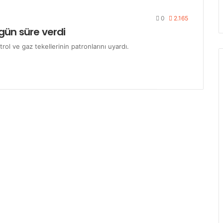
0
2.165
1 gün süre verdi
ol ve gaz tekellerinin patronlarını uyardı.