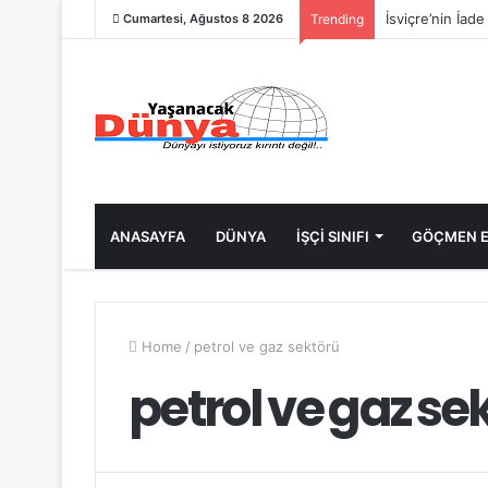
İsviçre’nin İad
Cumartesi, Ağustos 8 2026
Trending
ANASAYFA
DÜNYA
İŞÇİ SINIFI
GÖÇMEN E
Home
/
petrol ve gaz sektörü
petrol ve gaz se