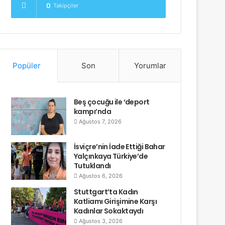
0
Takipçiler
Popüler
Son
Yorumlar
Beş çocuğu ile ‘deport
kampı’nda
Ağustos 7, 2026
İsviçre’nin İade Ettiği Bahar
Yalçınkaya Türkiye’de
Tutuklandı
Ağustos 6, 2026
Stuttgart’ta Kadın
Katliamı Girişimine Karşı
Kadınlar Sokaktaydı
Ağustos 3, 2026