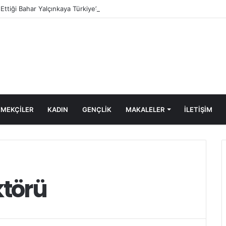
e Ettiği Bahar Yalçınkaya Türkiye’de Tutuklandı
MEKÇİLER
KADIN
GENÇLİK
MAKALELER
ILETIŞIM
ktörü