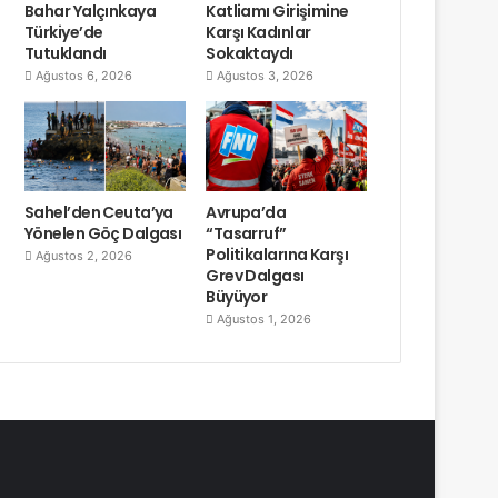
Bahar Yalçınkaya
Katliamı Girişimine
Türkiye’de
Karşı Kadınlar
Tutuklandı
Sokaktaydı
Ağustos 6, 2026
Ağustos 3, 2026
Sahel’den Ceuta’ya
Avrupa’da
Yönelen Göç Dalgası
“Tasarruf”
Politikalarına Karşı
Ağustos 2, 2026
Grev Dalgası
Büyüyor
Ağustos 1, 2026