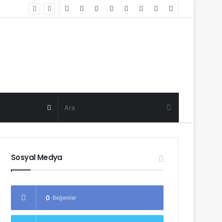
Random
Log
Sidebar
Post
in
Random
Post
Sosyal Medya
0
Beğeniler