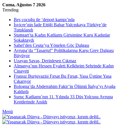
Cuma, Ağustos 7 2026
Trending
Beş çocuğu ile ‘deport kampı’nda
İsviçre’nin İade Ettiği Bahar Yalçınkaya Türkiye’de
Tutuklandı
Stuttgart’ta Kadın Katliamı Girişimine Karşı Kadınlar
Sokaktaydı
Sahel’den Ceuta’ya Yönelen Göç Dalgası
Avrupa’da “Tasarruf” Politikalarına Karşı Grev Dalgası
Büyüyor
Uzayan Savaş, Derinleşen Çıkmaz
Almanya’nın Hessen Eyaleti Kelkheim Şehrinde Kadın
Cinayeti
Fransız Burjuvazisi Fırsat Bu Fırsat, Yasa Üstüne Yasa
Çıkarıyor
Bologna’da Abderrahim Fakir’in Ölümü İtalya’yı Ayağa
Kaldırdı
Suruç Katliamı’nın 11. Yılında 33 Düş Yolcusu Avrupa
Kentlerinde Anıldı
Menü