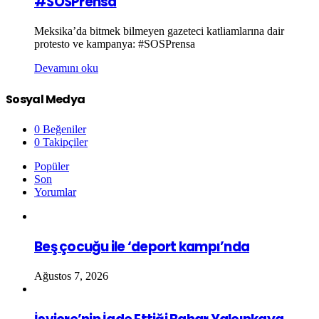
#SOSPrensa
Meksika’da bitmek bilmeyen gazeteci katliamlarına dair
protesto ve kampanya: #SOSPrensa
Devamını oku
Sosyal Medya
0
Beğeniler
0
Takipçiler
Popüler
Son
Yorumlar
Beş çocuğu ile ‘deport kampı’nda
Ağustos 7, 2026