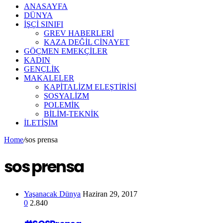
ANASAYFA
DÜNYA
İŞÇİ SINIFI
GREV HABERLERİ
KAZA DEĞİL CİNAYET
GÖÇMEN EMEKÇİLER
KADIN
GENÇLİK
MAKALELER
KAPİTALİZM ELEŞTİRİSİ
SOSYALİZM
POLEMİK
BİLİM-TEKNİK
ILETIŞIM
Home
/
sos prensa
sos prensa
Yaşanacak Dünya
Haziran 29, 2017
0
2.840