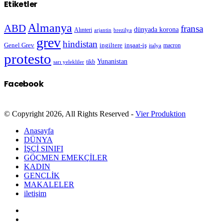
Etiketler
Almanya
ABD
fransa
dünyada korona
Alınteri
arjantin
brezilya
grev
hindistan
Genel Grev
inşaat-iş
ingiltere
macron
italya
protesto
Yunanistan
sarı yelekliler
tikb
Facebook
© Copyright 2026, All Rights Reserved -
Vier Produktion
Anasayfa
DÜNYA
İŞÇİ SINIFI
GÖÇMEN EMEKÇİLER
KADIN
GENÇLİK
MAKALELER
iletişim