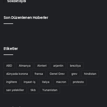
Sokaktaydı
Son Düzenlenen Haberler
Etiketler
ABD
Almanya
Alınteri
arjantin
brezilya
dünyada korona
fransa
Genel Grev
grev
hindistan
ingiltere
inşaat-iş
italya
macron
protesto
sarı yelekliler
tikb
Yunanistan