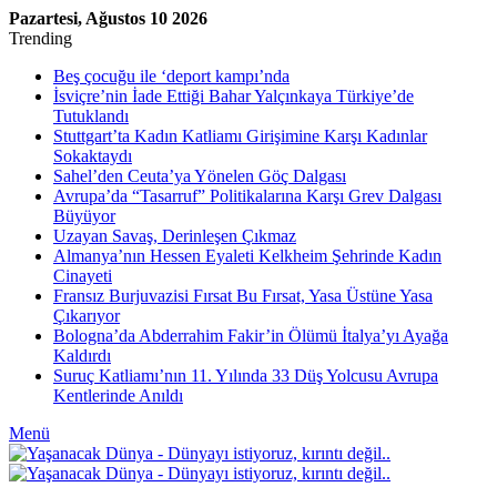
Pazartesi, Ağustos 10 2026
Trending
Beş çocuğu ile ‘deport kampı’nda
İsviçre’nin İade Ettiği Bahar Yalçınkaya Türkiye’de
Tutuklandı
Stuttgart’ta Kadın Katliamı Girişimine Karşı Kadınlar
Sokaktaydı
Sahel’den Ceuta’ya Yönelen Göç Dalgası
Avrupa’da “Tasarruf” Politikalarına Karşı Grev Dalgası
Büyüyor
Uzayan Savaş, Derinleşen Çıkmaz
Almanya’nın Hessen Eyaleti Kelkheim Şehrinde Kadın
Cinayeti
Fransız Burjuvazisi Fırsat Bu Fırsat, Yasa Üstüne Yasa
Çıkarıyor
Bologna’da Abderrahim Fakir’in Ölümü İtalya’yı Ayağa
Kaldırdı
Suruç Katliamı’nın 11. Yılında 33 Düş Yolcusu Avrupa
Kentlerinde Anıldı
Menü