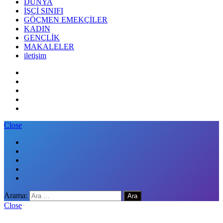
DÜNYA
İŞÇİ SINIFI
GÖÇMEN EMEKÇİLER
KADIN
GENÇLİK
MAKALELER
iletişim
Close
Arama:
Close