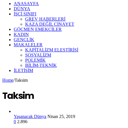
ANASAYFA
DÜNYA
İŞÇİ SINIFI
GREV HABERLERİ
KAZA DEĞİL CİNAYET
GÖÇMEN EMEKÇİLER
KADIN
GENÇLİK
MAKALELER
KAPİTALİZM ELEŞTİRİSİ
SOSYALİZM
POLEMİK
BİLİM-TEKNİK
ILETIŞIM
Home
/
Taksim
Taksim
Yaşanacak Dünya
Nisan 25, 2019
0
2.896