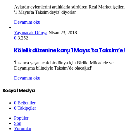
Aylardır eylemlerini aralıklarla sürdüren Real Market işçileri
'1 Mayıs'ta Taksim'deyiz' diyorlar
Devamını oku
Yaşanacak Dünya
Nisan 23, 2018
0
3.252
Kölelik düzenine karşı 1 Mayıs’ta Taksim’e!
'İnsanca yaşanacak bir dünya için Birlik, Mücadele ve
Dayanışma bilinciyle Taksim’de olacağız!'
Devamını oku
Sosyal Medya
0
Beğeniler
0
Takipçiler
Popüler
Son
Yorumlar