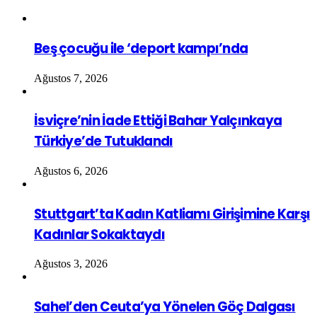
Beş çocuğu ile ‘deport kampı’nda
Ağustos 7, 2026
İsviçre’nin İade Ettiği Bahar Yalçınkaya
Türkiye’de Tutuklandı
Ağustos 6, 2026
Stuttgart’ta Kadın Katliamı Girişimine Karşı
Kadınlar Sokaktaydı
Ağustos 3, 2026
Sahel’den Ceuta’ya Yönelen Göç Dalgası