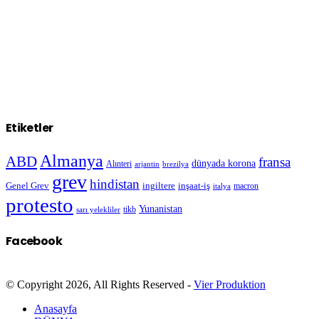
Etiketler
Almanya
ABD
fransa
dünyada korona
Alınteri
arjantin
brezilya
grev
hindistan
Genel Grev
inşaat-iş
ingiltere
macron
italya
protesto
Yunanistan
sarı yelekliler
tikb
Facebook
© Copyright 2026, All Rights Reserved -
Vier Produktion
Anasayfa