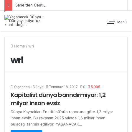
Sahel’den Ceuta’ya Yönelen Göç Dalgası
Menü
Home
/
wri
wri
Yaşanacak Dünya
Temmuz 18, 2017
0
5.905
Kapitalist dünya barındırmıyor: 1,2
milyar insan evsiz
Dünya Kaynakları Enstitüsü’nün raporuna göre 1,2 milyar
insan evsiz. Bu rakamın 2025 yılında 1,6 milyar insanı
bulacağı tahmin ediliyor. YAŞANACAK…