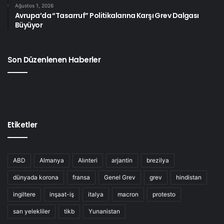
Ağustos 1, 2026
Avrupa’da “Tasarruf” Politikalarına Karşı Grev Dalgası
Büyüyor
Son Düzenlenen Haberler
Etiketler
ABD
Almanya
Alınteri
arjantin
brezilya
dünyada korona
fransa
Genel Grev
grev
hindistan
ingiltere
inşaat-iş
italya
macron
protesto
sarı yelekliler
tikb
Yunanistan