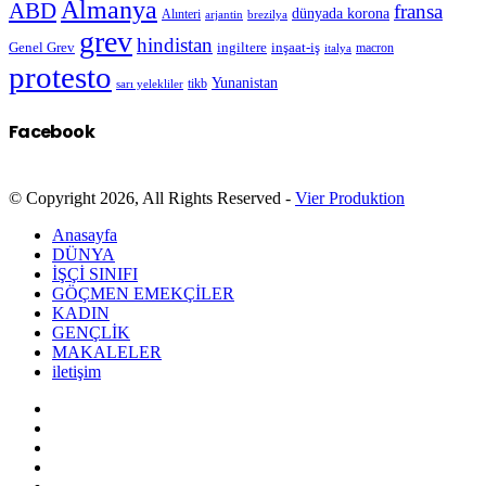
Almanya
ABD
fransa
dünyada korona
Alınteri
arjantin
brezilya
grev
hindistan
Genel Grev
inşaat-iş
ingiltere
macron
italya
protesto
Yunanistan
sarı yelekliler
tikb
Facebook
© Copyright 2026, All Rights Reserved -
Vier Produktion
Anasayfa
DÜNYA
İŞÇİ SINIFI
GÖÇMEN EMEKÇİLER
KADIN
GENÇLİK
MAKALELER
iletişim