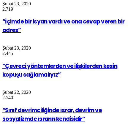
Şubat 23, 2020
2.719
“İçimde bir isyan vardı ve ona cevap veren bir
adres”
Şubat 23, 2020
2.445
“Çevreci yöntemlerden ve ilişkilerden kesin
kopuşu sağlamalıyız”
Şubat 22, 2020
2.540
“Sınıf devrimciliğinde ısrar, devrim ve
sosyalizmde ısrarın kendisidir”