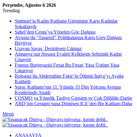
Perşembe, Ağustos 6 2026
Trending
Stuttgart’ta Kadın Katliamı Girişimine Karşı Kadınlar
Sokaktaydı
Sahel’den Ceuta’ya Yönelen Göç Dalgası
Avrupa’da “Tasarruf” Politikalarına Karşı Grev Dalgası
Büyüyor
Uzayan Savaş, Derinleşen Çıkmaz
Almanya’nın Hessen Eyaleti Kelkheim Şehrinde Kadın
Cinayeti
Fransız Burjuvazisi Fırsat Bu Fırsat, Yasa Üstüne Yasa
Çıkarıyor
Bologna’da Abderrahim Fakir’in Ölümü İtalya’yı Ayağa
Kaldırdı
Suruç Katliamı’nın 11. Yılında 33 Düş Yolcusu Avrupa
Kentlerinde Anıldı
COSMO ya Yönelik Tasfiye Girişimi ve Çok Dilliliğe Darbe
ABD’nin Gestapo’suna Dönüşen ICE’den Bir Katliam Daha
Menü
ANASAYFA