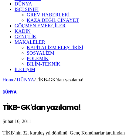
DÜNYA
İŞÇİ SINIFI
GREV HABERLERİ
KAZA DEĞİL CİNAYET
GÖÇMEN EMEKÇİLER
KADIN
GENÇLİK
MAKALELER
KAPİTALİZM ELEŞTİRİSİ
SOSYALİZM
POLEMİK
BİLİM-TEKNİK
ILETIŞIM
Home
/
DÜNYA
/
TİKB-GK'dan yazılama!
DÜNYA
TİKB-GK'dan yazılama!
Şubat 16, 2011
TİKB’nin 32. kuruluş yıl dönümü, Genç Komünarlar tarafından