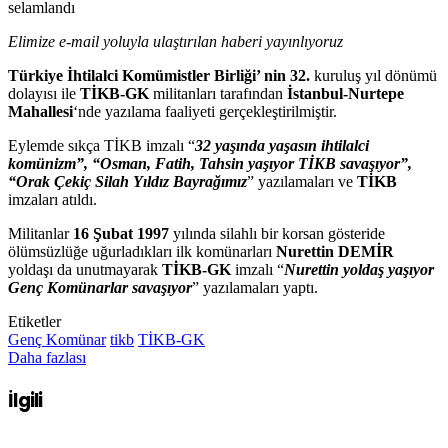
selamlandı
Elimize e-mail yoluyla ulaştırılan haberi yayınlıyoruz
Türkiye İhtilalci Komümistler Birliği’ nin 32.
kuruluş yıl dönümü
dolayısı ile
TİKB-GK
militanları tarafından
İstanbul-Nurtepe
Mahallesi
‘nde yazılama faaliyeti gerçekleştirilmiştir.
Eylemde sıkça TİKB imzalı “
32 yaşında yaşasın ihtilalci
komünizm”, “Osman, Fatih, Tahsin yaşıyor TİKB savaşıyor”,
“Orak Çekiç Silah Yıldız Bayrağımız
” yazılamaları ve
TİKB
imzaları atıldı.
Militanlar
16 Şubat 1997
yılında silahlı bir korsan gösteride
ölümsüzlüğe uğurladıkları ilk komünarları
Nurettin DEMİR
yoldaşı da unutmayarak
TİKB-GK
imzalı “
Nurettin yoldaş yaşıyor
Genç Komünarlar savaşıyor
” yazılamaları yaptı.
Etiketler
Genç Komünar
tikb
TİKB-GK
Daha fazlası
İlgili