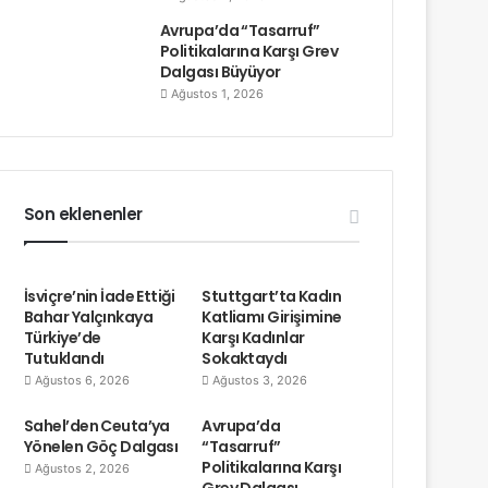
Avrupa’da “Tasarruf”
Politikalarına Karşı Grev
Dalgası Büyüyor
Ağustos 1, 2026
Son eklenenler
İsviçre’nin İade Ettiği
Stuttgart’ta Kadın
Bahar Yalçınkaya
Katliamı Girişimine
Türkiye’de
Karşı Kadınlar
Tutuklandı
Sokaktaydı
Ağustos 6, 2026
Ağustos 3, 2026
Sahel’den Ceuta’ya
Avrupa’da
Yönelen Göç Dalgası
“Tasarruf”
Politikalarına Karşı
Ağustos 2, 2026
Grev Dalgası