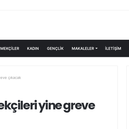
MEKÇİLER
KADIN
GENÇLİK
MAKALELER
ILETIŞIM
reve çıkacak
çileri yine greve