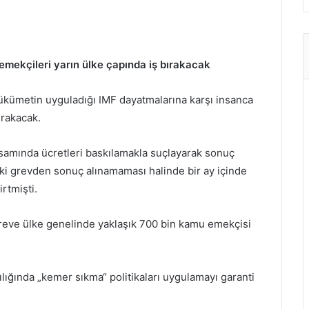
emekçileri yarın ülke çapında iş bırakacak
ükümetin uyguladığı IMF dayatmalarına karşı insanca
ırakacak.
amında ücretleri baskılamakla suçlayarak sonuç
ki grevden sonuç alınamaması halinde bir ay içinde
rtmişti.
reve ülke genelinde yaklaşık 700 bin kamu emekçisi
ığında „kemer sıkma“ politikaları uygulamayı garanti