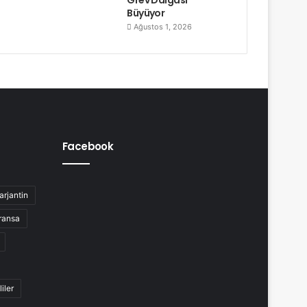
Büyüyor
Ağustos 1, 2026
Facebook
arjantin
ransa
liler