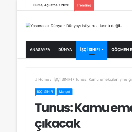
Cuma, Ağustos 7 2026
Trending
ANASAYFA
DÜNYA
İŞÇİ SINIFI
GÖÇMEN E
Home
/
İŞÇİ SINIFI
/
Tunus: Kamu emekçileri yine g
İŞÇİ SINIFI
Manşet
Tunus: Kamu emek
çıkacak