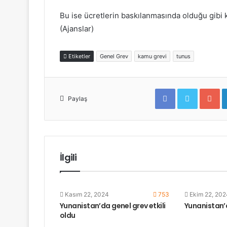
Bu ise ücretlerin baskılanmasında olduğu gibi 
(Ajanslar)
Etiketler
Genel Grev
kamu grevi
tunus
F
T
G
a
w
o
Paylaş
c
i
o
e
t
g
b
t
l
o
e
e
o
r
+
k
İlgili
Kasım 22, 2024
753
Ekim 22, 202
Yunanistan’da genel grev etkili
Yunanistan’
oldu