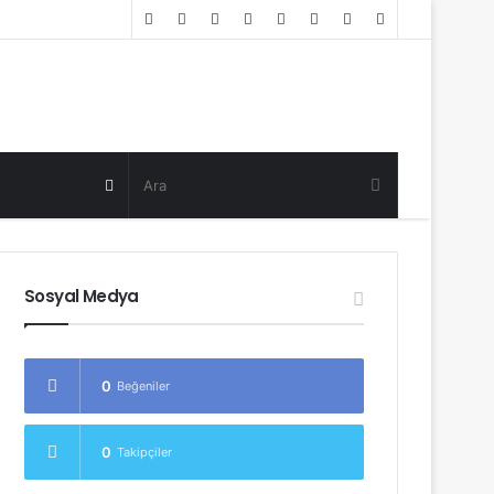
Random
Log
Sidebar
Post
in
Random
Post
Sosyal Medya
0
Beğeniler
0
Takipçiler