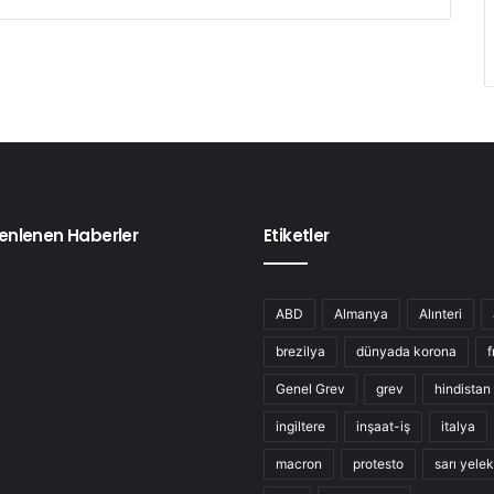
enlenen Haberler
Etiketler
ABD
Almanya
Alınteri
brezilya
dünyada korona
f
Genel Grev
grev
hindistan
ingiltere
inşaat-iş
italya
macron
protesto
sarı yelek