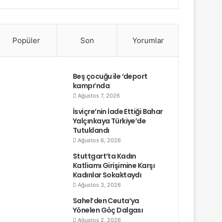
Popüler
Son
Yorumlar
Beş çocuğu ile ‘deport
kampı’nda
Ağustos 7, 2026
İsviçre’nin İade Ettiği Bahar
Yalçınkaya Türkiye’de
Tutuklandı
Ağustos 6, 2026
Stuttgart’ta Kadın
Katliamı Girişimine Karşı
Kadınlar Sokaktaydı
Ağustos 3, 2026
Sahel’den Ceuta’ya
Yönelen Göç Dalgası
Ağustos 2, 2026