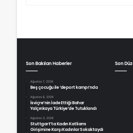
Son Bakılan Haberler
Son Düz
Ağustos 7, 2026
Beş çocuğu ile ‘deport kampı’nda
Ağustos 6, 2026
İsviçre’nin İade Ettiği Bahar
Yalçınkaya Türkiye’de Tutuklandı
Ağustos 3, 2026
Stuttgart’ta Kadın Katliamı
Girişimine Karşı Kadınlar Sokaktaydı