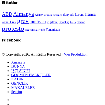
Etiketler
Almanya
ABD
fransa
dünyada korona
Alınteri
arjantin
brezilya
grev
hindistan
Genel Grev
inşaat-iş
ingiltere
macron
italya
protesto
Yunanistan
sarı yelekliler
tikb
Facebook
© Copyright 2026, All Rights Reserved -
Vier Produktion
Anasayfa
DÜNYA
İŞÇİ SINIFI
GÖÇMEN EMEKÇİLER
KADIN
GENÇLİK
MAKALELER
iletişim