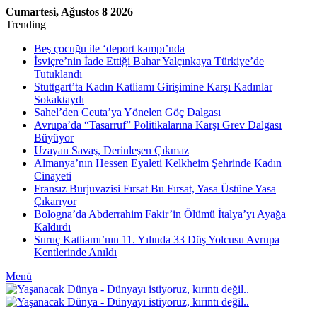
Cumartesi, Ağustos 8 2026
Trending
Beş çocuğu ile ‘deport kampı’nda
İsviçre’nin İade Ettiği Bahar Yalçınkaya Türkiye’de
Tutuklandı
Stuttgart’ta Kadın Katliamı Girişimine Karşı Kadınlar
Sokaktaydı
Sahel’den Ceuta’ya Yönelen Göç Dalgası
Avrupa’da “Tasarruf” Politikalarına Karşı Grev Dalgası
Büyüyor
Uzayan Savaş, Derinleşen Çıkmaz
Almanya’nın Hessen Eyaleti Kelkheim Şehrinde Kadın
Cinayeti
Fransız Burjuvazisi Fırsat Bu Fırsat, Yasa Üstüne Yasa
Çıkarıyor
Bologna’da Abderrahim Fakir’in Ölümü İtalya’yı Ayağa
Kaldırdı
Suruç Katliamı’nın 11. Yılında 33 Düş Yolcusu Avrupa
Kentlerinde Anıldı
Menü