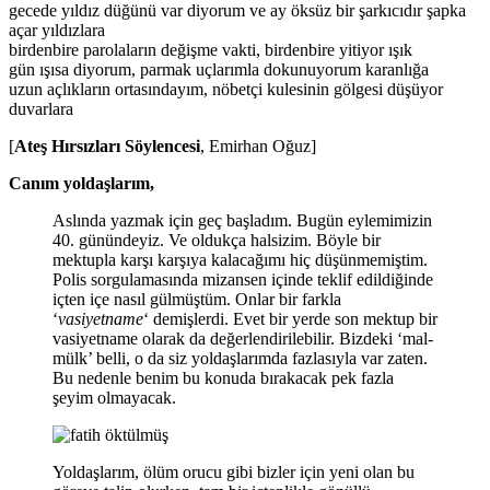
gecede yıldız düğünü var diyorum ve ay öksüz bir şarkıcıdır şapka
açar yıldızlara
birdenbire parolaların değişme vakti, birdenbire yitiyor ışık
gün ışısa diyorum, parmak uçlarımla dokunuyorum karanlığa
uzun açlıkların ortasındayım, nöbetçi kulesinin gölgesi düşüyor
duvarlara
[
Ateş Hırsızları Söylencesi
, Emirhan Oğuz]
Canım yoldaşlarım,
Aslında yazmak için geç başladım. Bugün eylemimizin
40. günündeyiz. Ve oldukça halsizim. Böyle bir
mektupla karşı karşıya kalacağımı hiç düşünmemiştim.
Polis sorgulamasında mizansen içinde teklif edildiğinde
içten içe nasıl gülmüştüm. Onlar bir farkla
‘
vasiyetname
‘ demişlerdi. Evet bir yerde son mektup bir
vasiyetname olarak da değerlendirilebilir. Bizdeki ‘mal-
mülk’ belli, o da siz yoldaşlarımda fazlasıyla var zaten.
Bu nedenle benim bu konuda bırakacak pek fazla
şeyim olmayacak.
Yoldaşlarım, ölüm orucu gibi bizler için yeni olan bu