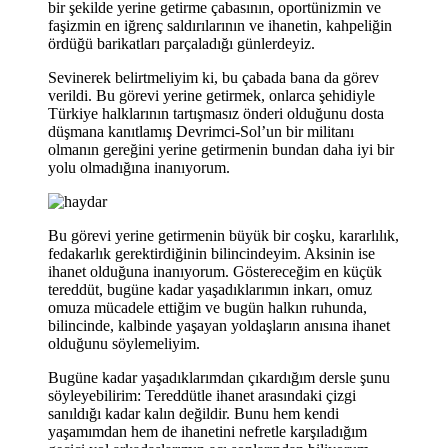
bir şekilde yerine getirme çabasının, oportünizmin ve
faşizmin en iğrenç saldırılarının ve ihanetin, kahpeliğin
ördüğü barikatları parçaladığı günlerdeyiz.
Sevinerek belirtmeliyim ki, bu çabada bana da görev
verildi. Bu görevi yerine getirmek, onlarca şehidiyle
Türkiye halklarının tartışmasız önderi olduğunu dosta
düşmana kanıtlamış Devrimci-Sol’un bir militanı
olmanın gereğini yerine getirmenin bundan daha iyi bir
yolu olmadığına inanıyorum.
Bu görevi yerine getirmenin büyük bir coşku, kararlılık,
fedakarlık gerektirdiğinin bilincindeyim. Aksinin ise
ihanet olduğuna inanıyorum. Göstereceğim en küçük
tereddüt, bugüne kadar yaşadıklarımın inkarı, omuz
omuza mücadele ettiğim ve bugün halkın ruhunda,
bilincinde, kalbinde yaşayan yoldaşların anısına ihanet
olduğunu söylemeliyim.
Bugüne kadar yaşadıklarımdan çıkardığım dersle şunu
söyleyebilirim: Tereddütle ihanet arasındaki çizgi
sanıldığı kadar kalın değildir. Bunu hem kendi
yaşamımdan hem de ihanetini nefretle karşıladığım