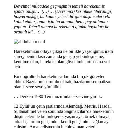
Devrimci mücadele geçmişimin temeli hareketimiz
içinde oluştu… (…) … (Devrimci) kesinlikle liberalliği,
boşvermişliği, bu kadar yeterlidir gibi düşünceleri vb.
kabul etmez, onun için bu konuda ben epey atılımlar
yaptım. Yeterli olması hareketin o günkü boyutları ile
orantılı idi… (…)
Hareketimizin ortaya çıkışı ile birlikte yaşadığımız iradi
süreç, benim kısa zamanda gelişip yetkinleşmeme,
kendime olan, harekete olan güvenimin artmasına yol
açtı.
Bu doğrultuda hareketin saflarında birçok görevler
aldım. Bazılarını sorumlu olarak, bazılarını sempatizan
olarak seve seve yürüttüm.
… Derken 1980 Temmuzu’nda cezaevine girdik.
12 Eylül’ün çetin şartlarında Alemdağ, Metris, Hasdal,
Sultanahmet ve en sonunda Sağmalcılar’da hareketimin
düşünceleri ile bütünleşerek yaşamaya, örnek olmaya,
arkadaşlarımın gelişimini, kendi gelişimimi sağlamaya
çalıştım. Ama gelişmemin hiçbir zaman yeterli