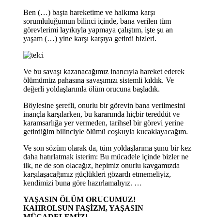
Ben (…) başta hareketime ve halkıma karşı
sorumluluğumun bilinci içinde, bana verilen tüm
görevlerimi layıkıyla yapmaya çalıştım, işte şu an
yaşam (…) yine karşı karşıya getirdi bizleri.
Ve bu savaşı kazanacağımız inancıyla hareket ederek
ölümümüz pahasına savaşımızı sistemli kıldık. Ve
değerli yoldaşlarımla ölüm orucuna başladık.
Böylesine şerefli, onurlu bir görevin bana verilmesini
inançla karşılarken, bu kararımda hiçbir tereddüt ve
karamsarlığa yer vermeden, tarihsel bir görevi yerine
getirdiğim bilinciyle ölümü coşkuyla kucaklayacağım.
Ve son sözüm olarak da, tüm yoldaşlarıma şunu bir kez
daha hatırlatmak isterim: Bu mücadele içinde bizler ne
ilk, ne de son olacağız, hepimiz onurlu kavgamızda
karşılaşacağımız güçlükleri gözardı etmemeliyiz,
kendimizi buna göre hazırlamalıyız. …
YAŞASIN ÖLÜM ORUCUMUZ!
KAHROLSUN FAŞİZM, YAŞASIN
MÜCADELEMİZ!