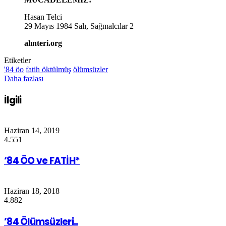
Hasan Telci
29 Mayıs 1984 Salı, Sağmalcılar 2
alınteri.org
Etiketler
'84 öo
fatih öktülmüş
ölümsüzler
Daha fazlası
İlgili
Haziran 14, 2019
4.551
‘84 ÖO ve FATİH*
Haziran 18, 2018
4.882
’84 Ölümsüzleri..