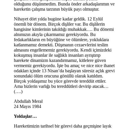
olduğunu düşünmedim. Bunda önder arkadaşlarımın ve
hareketin çalışma tarzının büyük payı olmuştur.
Nihayet dört yılda bugüne kadar geldik. 12 Eylül
önemli bir dönem. Birçok dişliler var. Bu dişlilerin
hangisine kimlerinin takıldığı muhakkak…. Bu dönemi
alnımızın akıyla çıkarmamız gerekiyordu. Bu
fedakarlıkların en büyüğüne ve ölümlere, yokluklara
katlanmamız demekti. Düşmanın cezaevlerini teslim
almasını engellememiz gerekiyordu. Kendi içimizdeki
kokuşmuş insanlar ile sağlıklı insanları ayrıştırıp
harekete dinamizm kazandırmamız, kitlelere güven
vermemiz gerekiyordu. İşte bu amaç ve nice nice ihanet
odakları içinde 13 Nisan’da başlayan süresiz açlık grevi
sonundaki ölüm orucuna gönüllü olarak katıldım.
Birçok yoldaşımız bu yüce görevde tereddüt ettiler.
Ama bizlerin varlığı bu tereddütleri devirip atacak…
(….)
Abdullah Meral
24 Mayıs 1984
Yoldaşlar…
Hareketimizin tarihsel bir görevi daha geçmişine layık