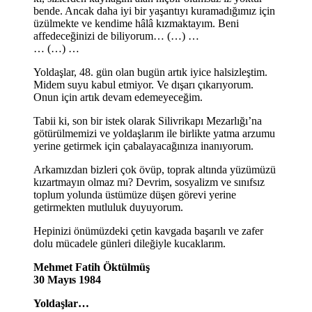
bende. Ancak daha iyi bir yaşantıyı kuramadığımız için
üzülmekte ve kendime hâlâ kızmaktayım. Beni
affedeceğinizi de biliyorum… (…) …
… (…) …
Yoldaşlar, 48. gün olan bugün artık iyice halsizleştim.
Midem suyu kabul etmiyor. Ve dışarı çıkarıyorum.
Onun için artık devam edemeyeceğim.
Tabii ki, son bir istek olarak Silivrikapı Mezarlığı’na
götürülmemizi ve yoldaşlarım ile birlikte yatma arzumu
yerine getirmek için çabalayacağınıza inanıyorum.
Arkamızdan bizleri çok övüp, toprak altında yüzümüzü
kızartmayın olmaz mı? Devrim, sosyalizm ve sınıfsız
toplum yolunda üstümüze düşen görevi yerine
getirmekten mutluluk duyuyorum.
Hepinizi önümüzdeki çetin kavgada başarılı ve zafer
dolu mücadele günleri dileğiyle kucaklarım.
Mehmet Fatih Öktülmüş
30 Mayıs 1984
Yoldaşlar…