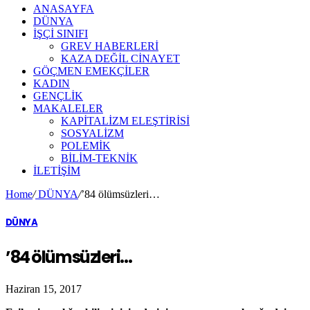
ANASAYFA
DÜNYA
İŞÇİ SINIFI
GREV HABERLERİ
KAZA DEĞİL CİNAYET
GÖÇMEN EMEKÇİLER
KADIN
GENÇLİK
MAKALELER
KAPİTALİZM ELEŞTİRİSİ
SOSYALİZM
POLEMİK
BİLİM-TEKNİK
ILETIŞIM
Home
/
DÜNYA
/
’84 ölümsüzleri…
DÜNYA
’84 ölümsüzleri…
Haziran 15, 2017