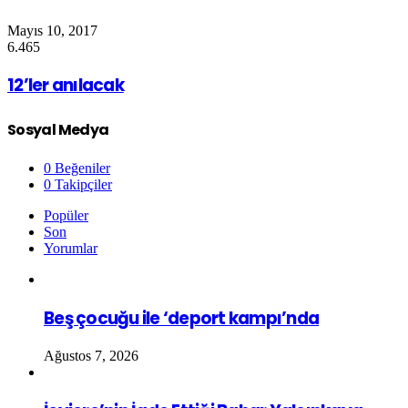
Mayıs 10, 2017
6.465
12’ler anılacak
Sosyal Medya
0
Beğeniler
0
Takipçiler
Popüler
Son
Yorumlar
Beş çocuğu ile ‘deport kampı’nda
Ağustos 7, 2026