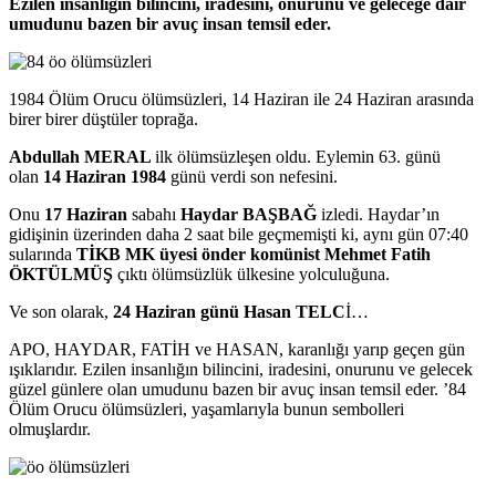
Ezilen insanlığın bilincini, iradesini, onurunu ve geleceğe dair
umudunu bazen bir avuç insan temsil eder.
1984 Ölüm Orucu ölümsüzleri, 14 Haziran ile 24 Haziran arasında
birer birer düştüler toprağa.
Abdullah MERAL
ilk ölümsüzleşen oldu. Eylemin 63. günü
olan
14 Haziran 1984
günü verdi son nefesini.
Onu
17 Haziran
sabahı
Haydar BAŞBAĞ
izledi. Haydar’ın
gidişinin üzerinden daha 2 saat bile geçmemişti ki, aynı gün 07:40
sularında
TİKB MK üyesi önder komünist Mehmet Fatih
ÖKTÜLMÜŞ
çıktı ölümsüzlük ülkesine yolculuğuna.
Ve son olarak,
24 Haziran günü Hasan TELC
İ…
APO, HAYDAR, FATİH ve HASAN, karanlığı yarıp geçen gün
ışıklarıdır. Ezilen insanlığın bilincini, iradesini, onurunu ve gelecek
güzel günlere olan umudunu bazen bir avuç insan temsil eder. ’84
Ölüm Orucu ölümsüzleri, yaşamlarıyla bunun sembolleri
olmuşlardır.