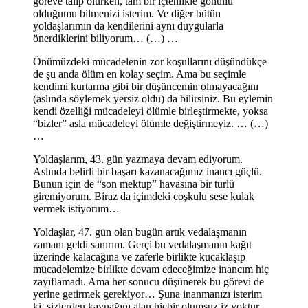
göreve talip olurken, tam bir içtenlikle gönüllü
olduğumu bilmenizi isterim. Ve diğer bütün
yoldaşlarımın da kendilerini aynı duygularla
önerdiklerini biliyorum… (…) …
Önümüzdeki mücadelenin zor koşullarını düşündükçe
de şu anda ölüm en kolay seçim. Ama bu seçimle
kendimi kurtarma gibi bir düşüncemin olmayacağını
(aslında söylemek yersiz oldu) da bilirsiniz. Bu eylemin
kendi özelliği mücadeleyi ölümle birleştirmekte, yoksa
“bizler” asla mücadeleyi ölümle değiştirmeyiz. … (…)
…
Yoldaşlarım, 43. gün yazmaya devam ediyorum.
Aslında belirli bir başarı kazanacağımız inancı güçlü.
Bunun için de “son mektup” havasına bir türlü
giremiyorum. Biraz da içimdeki coşkulu sese kulak
vermek istiyorum…
Yoldaşlar, 47. gün olan bugün artık vedalaşmanın
zamanı geldi sanırım. Gerçi bu vedalaşmanın kağıt
üzerinde kalacağına ve zaferle birlikte kucaklaşıp
mücadelemize birlikte devam edeceğimize inancım hiç
zayıflamadı. Ama her sonucu düşünerek bu görevi de
yerine getirmek gerekiyor… Şuna inanmanızı isterim
ki, sizlerden kaynağını alan hiçbir olumsuz iz yoktur