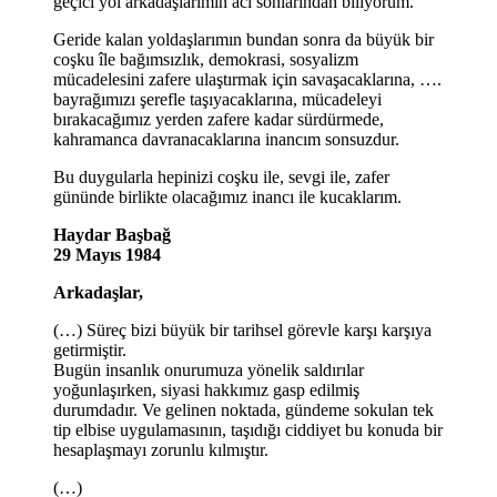
geçici yol arkadaşlarımın acı sonlarından biliyorum.
Geride kalan yoldaşlarımın bundan sonra da büyük bir
coşku île bağımsızlık, demokrasi, sosyalizm
mücadelesini zafere ulaştırmak için savaşacaklarına, ….
bayrağımızı şerefle taşıyacaklarına, mücadeleyi
bırakacağımız yerden zafere kadar sürdürmede,
kahramanca davranacaklarına inancım sonsuzdur.
Bu duygularla hepinizi coşku ile, sevgi ile, zafer
gününde birlikte olacağımız inancı ile kucaklarım.
Haydar Başbağ
29 Mayıs 1984
Arkadaşlar,
(…) Süreç bizi büyük bir tarihsel görevle karşı karşıya
getirmiştir.
Bugün insanlık onurumuza yönelik saldırılar
yoğunlaşırken, siyasi hakkımız gasp edilmiş
durumdadır. Ve gelinen noktada, gündeme sokulan tek
tip elbise uygulamasının, taşıdığı ciddiyet bu konuda bir
hesaplaşmayı zorunlu kılmıştır.
(…)