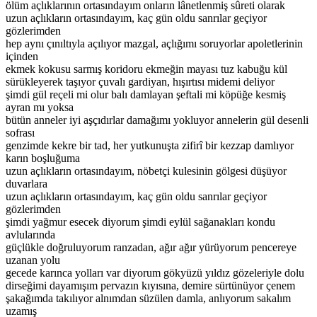
ölüm açlıklarının ortasındayım onların lânetlenmiş sûreti olarak
uzun açlıkların ortasındayım, kaç gün oldu sanrılar geçiyor
gözlerimden
hep aynı çınıltıyla açılıyor mazgal, açlığımı soruyorlar apoletlerinin
içinden
ekmek kokusu sarmış koridoru ekmeğin mayası tuz kabuğu kül
sürükleyerek taşıyor çuvalı gardiyan, hışırtısı midemi deliyor
şimdi gül reçeli mi olur balı damlayan şeftali mi köpüğe kesmiş
ayran mı yoksa
bütün anneler iyi aşçıdırlar damağımı yokluyor annelerin gül desenli
sofrası
genzimde kekre bir tad, her yutkunuşta zifirî bir kezzap damlıyor
karın boşluğuma
uzun açlıkların ortasındayım, nöbetçi kulesinin gölgesi düşüyor
duvarlara
uzun açlıkların ortasındayım, kaç gün oldu sanrılar geçiyor
gözlerimden
şimdi yağmur esecek diyorum şimdi eylül sağanakları kondu
avlularında
güçlükle doğruluyorum ranzadan, ağır ağır yürüyorum pencereye
uzanan yolu
gecede karınca yolları var diyorum gökyüzü yıldız gözeleriyle dolu
dirseğimi dayamışım pervazın kıyısına, demire sürtünüyor çenem
şakağımda takılıyor alnımdan süzülen damla, anlıyorum sakalım
uzamış