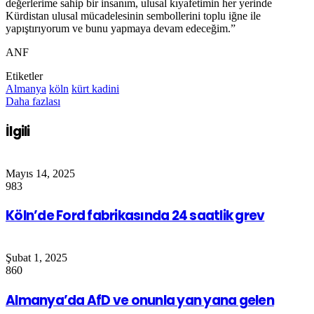
değerlerime sahip bir insanım, ulusal kıyafetimin her yerinde
Kürdistan ulusal mücadelesinin sembollerini toplu iğne ile
yapıştırıyorum ve bunu yapmaya devam edeceğim.”
ANF
Etiketler
Almanya
köln
kürt kadini
Daha fazlası
İlgili
Mayıs 14, 2025
983
Köln’de Ford fabrikasında 24 saatlik grev
Şubat 1, 2025
860
Almanya’da AfD ve onunla yan yana gelen