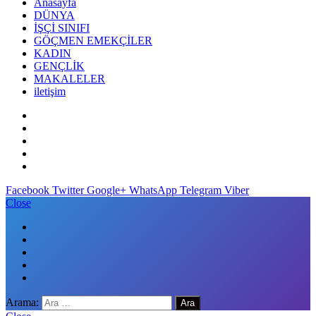
Anasayfa
DÜNYA
İŞÇİ SINIFI
GÖÇMEN EMEKÇİLER
KADIN
GENÇLİK
MAKALELER
iletişim
Facebook
Twitter
Google+
WhatsApp
Telegram
Viber
Close
Arama: