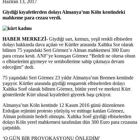
Haziran 13, 2017
Giydiği kıyafetlerden dolayı Almanya’nın Köln kentindeki
mahkeme para cezası verdi.
HABER MERKEZİ-
Giydiği sarı, kırmızı, yeşil renkli elbiseden
dolayı hakkında dava açılan ve Kürtler arasında Xaltika Sor olarak
bilinen 75 yaşındaki Seri Görmez’e Alman mahkemesi 300 Euro
para cezası kesti. ANF’ye konuşan Görmez “Bedeli ne olursa olsun
o elbiselerimi giymeye ve sembollerime sahip çıkmaya devam
edeceğim” dedi.
75 yaşındaki Seri Görmez 23 yıldır Almanya’nın Bremen kentinde
yaşıyor. Kürtler arasında giydiği rengarenk elbiselerden dolayı
Xaltika Sorê olarak bilinen Görmez, bütün yerel ve merkezi Kürt
gösterilerde Kürt ulusal kıyafetleri giyerek başı çekiyor.
Almanya’nın Köln kentinde 12 Kasım 2016 günü düzenlenen
Erdoğan rejimini protesto yürüyüş ve mitinge katılan Görmez,
Alman polisinin hedefi olmuştu. Xaltika Sorê giydiği elbiselerden
dolayı Köln yerel mahkemesi tarafından dün 300 Euro para cezasına
çarpıtıldı.
‘O GÜN BİR PROVOKASYONU ÖNLEDİM’