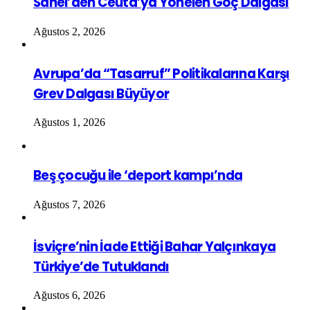
Sahel’den Ceuta’ya Yönelen Göç Dalgası
Ağustos 2, 2026
Avrupa’da “Tasarruf” Politikalarına Karşı
Grev Dalgası Büyüyor
Ağustos 1, 2026
Beş çocuğu ile ‘deport kampı’nda
Ağustos 7, 2026
İsviçre’nin İade Ettiği Bahar Yalçınkaya
Türkiye’de Tutuklandı
Ağustos 6, 2026