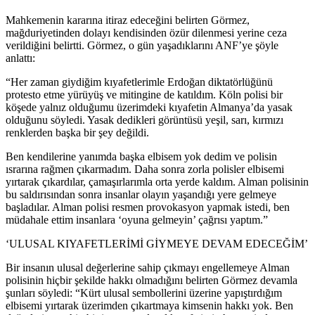
Mahkemenin kararına itiraz edeceğini belirten Görmez,
mağduriyetinden dolayı kendisinden özür dilenmesi yerine ceza
verildiğini belirtti. Görmez, o gün yaşadıklarını ANF’ye şöyle
anlattı:
“Her zaman giydiğim kıyafetlerimle Erdoğan diktatörlüğünü
protesto etme yürüyüş ve mitingine de katıldım. Köln polisi bir
köşede yalnız olduğumu üzerimdeki kıyafetin Almanya’da yasak
olduğunu söyledi. Yasak dedikleri görüntüsü yeşil, sarı, kırmızı
renklerden başka bir şey değildi.
Ben kendilerine yanımda başka elbisem yok dedim ve polisin
ısrarına rağmen çıkarmadım. Daha sonra zorla polisler elbisemi
yırtarak çıkardılar, çamaşırlarımla orta yerde kaldım. Alman polisinin
bu saldırısından sonra insanlar olayın yaşandığı yere gelmeye
başladılar. Alman polisi resmen provokasyon yapmak istedi, ben
müdahale ettim insanlara ‘oyuna gelmeyin’ çağrısı yaptım.”
‘ULUSAL KIYAFETLERİMİ GİYMEYE DEVAM EDECEĞİM’
Bir insanın ulusal değerlerine sahip çıkmayı engellemeye Alman
polisinin hiçbir şekilde hakkı olmadığını belirten Görmez devamla
şunları söyledi: “Kürt ulusal sembollerini üzerine yapıştırdığım
elbisemi yırtarak üzerimden çıkartmaya kimsenin hakkı yok. Ben