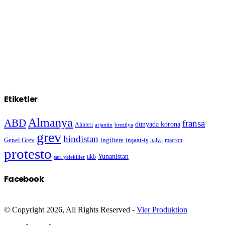
Etiketler
Almanya
ABD
fransa
dünyada korona
Alınteri
arjantin
brezilya
grev
hindistan
Genel Grev
inşaat-iş
ingiltere
macron
italya
protesto
Yunanistan
sarı yelekliler
tikb
Facebook
© Copyright 2026, All Rights Reserved -
Vier Produktion