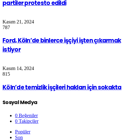
partiler protesto edildi
Kasım 21, 2024
787
Ford, Köln’de binlerce işçiyi işten çıkarmak
istiyor
Kasım 14, 2024
815
Köln’de temizlik işçileri hakları için sokakta
Sosyal Medya
0
Beğeniler
0
Takipçiler
Popüler
Son