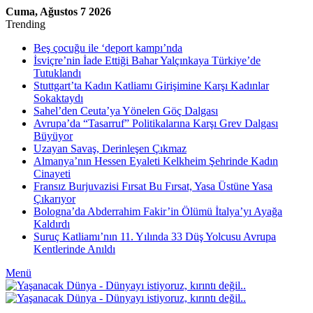
Cuma, Ağustos 7 2026
Trending
Beş çocuğu ile ‘deport kampı’nda
İsviçre’nin İade Ettiği Bahar Yalçınkaya Türkiye’de
Tutuklandı
Stuttgart’ta Kadın Katliamı Girişimine Karşı Kadınlar
Sokaktaydı
Sahel’den Ceuta’ya Yönelen Göç Dalgası
Avrupa’da “Tasarruf” Politikalarına Karşı Grev Dalgası
Büyüyor
Uzayan Savaş, Derinleşen Çıkmaz
Almanya’nın Hessen Eyaleti Kelkheim Şehrinde Kadın
Cinayeti
Fransız Burjuvazisi Fırsat Bu Fırsat, Yasa Üstüne Yasa
Çıkarıyor
Bologna’da Abderrahim Fakir’in Ölümü İtalya’yı Ayağa
Kaldırdı
Suruç Katliamı’nın 11. Yılında 33 Düş Yolcusu Avrupa
Kentlerinde Anıldı
Menü