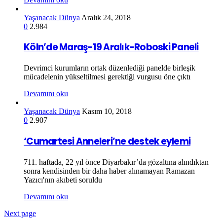
Yaşanacak Dünya
Aralık 24, 2018
0
2.984
Köln’de Maraş-19 Aralık-Roboski Paneli
Devrimci kurumların ortak düzenlediği panelde birleşik
mücadelenin yükseltilmesi gerektiği vurgusu öne çıktı
Devamını oku
Yaşanacak Dünya
Kasım 10, 2018
0
2.907
‘Cumartesi Anneleri’ne destek eylemi
711. haftada, 22 yıl önce Diyarbakır’da gözaltına alındıktan
sonra kendisinden bir daha haber alınamayan Ramazan
Yazıcı'nın akıbeti soruldu
Devamını oku
Next page