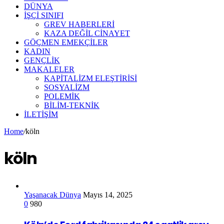
DÜNYA
İŞÇİ SINIFI
GREV HABERLERİ
KAZA DEĞİL CİNAYET
GÖÇMEN EMEKÇİLER
KADIN
GENÇLİK
MAKALELER
KAPİTALİZM ELEŞTİRİSİ
SOSYALİZM
POLEMİK
BİLİM-TEKNİK
ILETIŞIM
Home
/
köln
köln
Yaşanacak Dünya
Mayıs 14, 2025
0
980