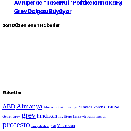
Avrupa’da “Tasarruf” Politikalarına Karşı
Grev Dalgası Büyüyor
Son Düzenlenen Haberler
Etiketler
Almanya
ABD
fransa
dünyada korona
Alınteri
arjantin
brezilya
grev
hindistan
Genel Grev
inşaat-iş
ingiltere
macron
italya
protesto
Yunanistan
sarı yelekliler
tikb