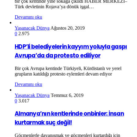
bir çok kentinde yine sokağa çıkıldı HABER MERKEZİ–
Türk devletinin Rojava’ya dönük işgal…
Devamını oku
Yaşanacak Dünya
Ağustos 20, 2019
0
2.975
HDP’li belediyelerin kayyım yoluyla gaspı
Avrupa’da da protesto ediliyor
Bir çok Avrupa kentinde Türkiyeli, Kürdistanlı ve yerel
grupların katıldığı protesto eylemleri devam ediyor
Devamını oku
Yaşanacak Dünya
Temmuz 6, 2019
0
3.017
Almanya’nın kentlerinde onbinler: İnsan
kurtarmak suç değil!
Göçmenlerle dayanışmak ve göçmenleri kurtardığı için