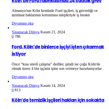
Köln’de Ford fabrikasında 24 saatlik grev
Almanya'nın Köln kentinde Ford işçileri, iş güvenliği ve
tazminat haklarının korunması talepleriyle iş bıraktı
Devamını oku
Yaşanacak Dünya
Kasım 21, 2024
0
786
Ford, Köln’de binlerce işçiyi işten çıkarmak
istiyor
Önce “kısa süreli çalışma” dediler, şimdi ise çoğu Köln'de
olmak üzere 4 bin işçinin işine son vermeye hazırlanıyorlar
Devamını oku
Yaşanacak Dünya
Kasım 14, 2024
0
813
Köln’de temizlik işçileri hakları için sokakta