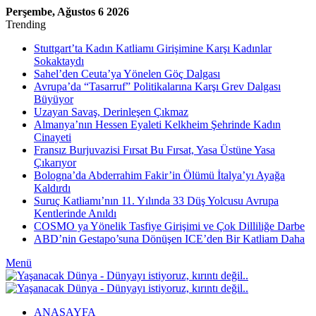
Perşembe, Ağustos 6 2026
Trending
Stuttgart’ta Kadın Katliamı Girişimine Karşı Kadınlar
Sokaktaydı
Sahel’den Ceuta’ya Yönelen Göç Dalgası
Avrupa’da “Tasarruf” Politikalarına Karşı Grev Dalgası
Büyüyor
Uzayan Savaş, Derinleşen Çıkmaz
Almanya’nın Hessen Eyaleti Kelkheim Şehrinde Kadın
Cinayeti
Fransız Burjuvazisi Fırsat Bu Fırsat, Yasa Üstüne Yasa
Çıkarıyor
Bologna’da Abderrahim Fakir’in Ölümü İtalya’yı Ayağa
Kaldırdı
Suruç Katliamı’nın 11. Yılında 33 Düş Yolcusu Avrupa
Kentlerinde Anıldı
COSMO ya Yönelik Tasfiye Girişimi ve Çok Dilliliğe Darbe
ABD’nin Gestapo’suna Dönüşen ICE’den Bir Katliam Daha
Menü
ANASAYFA