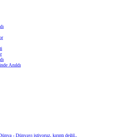
dı
or
ti
r
dı
inde Anıldı