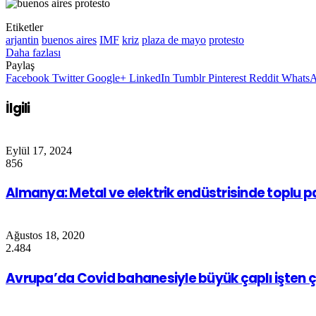
Etiketler
arjantin
buenos aires
IMF
kriz
plaza de mayo
protesto
Daha fazlası
Paylaş
Facebook
Twitter
Google+
LinkedIn
Tumblr
Pinterest
Reddit
Whats
İlgili
Eylül 17, 2024
856
Almanya: Metal ve elektrik endüstrisinde toplu 
Ağustos 18, 2020
2.484
Avrupa’da Covid bahanesiyle büyük çaplı işten 