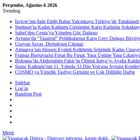
Perşembe, Ağustos 6 2026
Trending
İsviçre’nin İade Ettiği Bahar Yalçınkaya Türkiye’de Tutuklandı
Stuttgart’ta Kadın Katliamı Girişimine Karşı Kadınlar Sokaktay
Sahel’den Ceuta’ya Yönelen Göç Dalgası
Avrupa’da “Tasarruf” Politikalarına Karşı Grev Dalgası Büyüy
Uzayan Savaş, Derinleşen Çıkmaz
Almanya’nın Hessen Eyaleti Kelkheim Şehrinde Kadın Cinaye
Fransız Burjuvazisi Fırsat Bu Fırsat, Yasa Üstüne Yasa Çıkarıyo
Bologna’da Abderrahim Fakir’in Ölümü İtalya’yı Ayağa Kaldır
Suruç Katliamı’nın 11. Yılında 33 Düş Yolcusu Avrupa Kentler
COSMO ya Yönelik Tasfiye Girişimi ve Çok Dilliliğe Darbe
Sidebar
Log in
Random Post
Menü