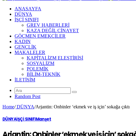
ANASAYFA
DÜNYA
İŞÇİ SINIFI
GREV HABERLERİ
KAZA DEĞİL CİNAYET
GÖÇMEN EMEKÇİLER
KADIN
GENÇLİK
MAKALELER
KAPİTALİZM ELEŞTİRİSİ
SOSYALİZM
POLEMİK
BİLİM-TEKNİK
ILETIŞIM
Random Post
Home
/
DÜNYA
/
Arjantin: Onbinler ‘ekmek ve iş için’ sokağa çıktı
DÜNYA
İŞÇİ SINIFI
Manşet
Arjantin: Onbinler ‘ekmek ve iş için’ soka