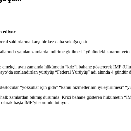
o ediyor
ral saldırılarına karşı bir kez daha sokağa çıktı.
larında yapılan zamlarda indirime gidilmesi” yönündeki kararını veto e
emekçi, aynı zamanda hükümetin “kriz”i bahane göstererek İMF (Uluslaras
da sonlandırılan yürüyüş “Federal Yürüyüş” adı altında 4 gündür düzenl
stocular “yoksullar için gıda” “kamu hizmetlerinin iyileştirilmesi” “yükse
e halk zamlardan bıkmış durumda. Krizi bahane gösteren hükümetin “İMF
 olarak başta İMF’yi sorumlu tutuyor.