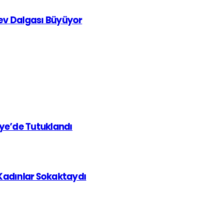
rev Dalgası Büyüyor
iye’de Tutuklandı
 Kadınlar Sokaktaydı