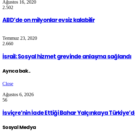
Ağustos 16, 2020
2.502
ABD’de on milyonlar evsiz kalabilir
Temmuz 23, 2020
2.660
İsrail: Sosyal hizmet grevinde anlaşma sağlandı
Ayrıca bak..
Close
Ağustos 6, 2026
56
İsviçre’nin İade Ettiği Bahar Yalçınkaya Türkiye’
Sosyal Medya