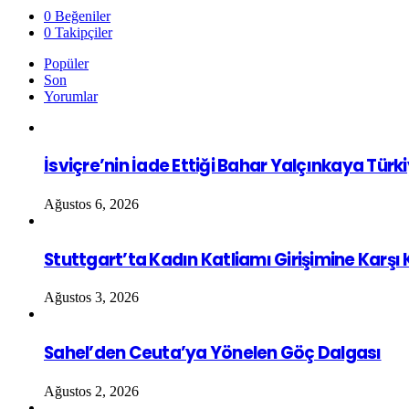
0
Beğeniler
0
Takipçiler
Popüler
Son
Yorumlar
İsviçre’nin İade Ettiği Bahar Yalçınkaya Türk
Ağustos 6, 2026
Stuttgart’ta Kadın Katliamı Girişimine Karşı
Ağustos 3, 2026
Sahel’den Ceuta’ya Yönelen Göç Dalgası
Ağustos 2, 2026