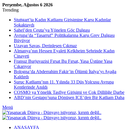
Perşembe, Ağustos 6 2026
Trending
Stuttgart’ta Kadın Katliamı Girişimine Karşı Kadınlar
Sokaktaydı
Sahel’den Ceuta’ya Yönelen Göç Dalgası
Avrupa’da “Tasarruf” Politikalarına Karşı Grev Dalgası
Büyüyor
Uzayan Savaş, Derinleşen Çıkmaz
Almanya’nın Hessen Eyaleti Kelkheim Şehrinde Kadın
Cinayeti
Fransız Burjuvazisi Fırsat Bu Fırsat, Yasa Üstüne Yasa
Çıkarıyor
Bologna’da Abderrahim Fakir’in Ölümü İtalya’yı Ayağa
Kaldırdı
Suruç Katliamı’nın 11. Yılında 33 Düş Yolcusu Avrupa
Kentlerinde Anıldı
COSMO ya Yönelik Tasfiye Girişimi ve Çok Dilliliğe Darbe
ABD’nin Gestapo’suna Dönüşen ICE’den Bir Katliam Daha
Menü
ANASAYFA