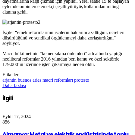
dayatmalarına karşı çıkmak için yapıldı. Yerel saatle 15’te başlayan
eylemde onbinlerce emekçi çeşitli yürüyüş kollarından miting
alanına geldi.
İşçiler “emek reformlarının işçilerin haklarını azalttığını, ücretleri
düşürdüğünü ve sendikal örgütlenmeyi daha zorlaştırdığını”
söylüyor.
Macri hükümetinin “kemer sıkma önlemleri” adı altında yaptığı
neoliberal reformlar 2016 yılından beri kamu ve özel sektörde
179.000’in üzerinde işten çıkarmaya neden oldu.
Etiketler
arjantin
buenos aries
macri reformları
protesto
Daha fazlası
İlgili
Eylül 17, 2024
856
Almanya: Metal ve elektrik endüstrisinde toplu