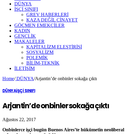
DÜNYA
İŞÇİ SINIFI
GREV HABERLERİ
KAZA DEĞİL CİNAYET
GÖÇMEN EMEKÇİLER
KADIN
GENÇLİK
MAKALELER
KAPİTALİZM ELEŞTİRİSİ
SOSYALİZM
POLEMİK
BİLİM-TEKNİK
ILETIŞIM
Home
/
DÜNYA
/
Arjantin’de onbinler sokağa çıktı
DÜNYA
İŞÇİ SINIFI
Arjantin’de onbinler sokağa çıktı
Ağustos 22, 2017
Onbinlerce işçi bugün Buenos Aires’te hükümetin neoliberal