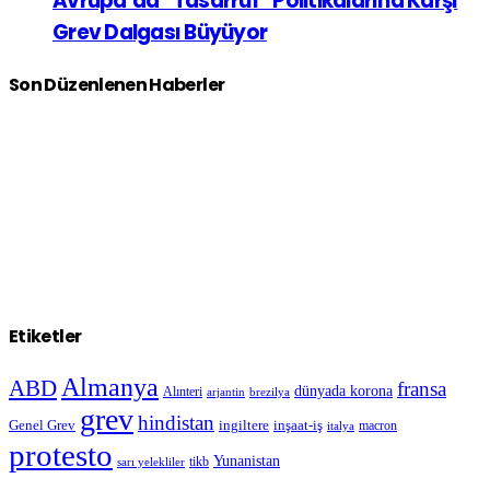
Avrupa’da “Tasarruf” Politikalarına Karşı
Grev Dalgası Büyüyor
Son Düzenlenen Haberler
Etiketler
Almanya
ABD
fransa
dünyada korona
Alınteri
arjantin
brezilya
grev
hindistan
Genel Grev
inşaat-iş
ingiltere
macron
italya
protesto
Yunanistan
sarı yelekliler
tikb