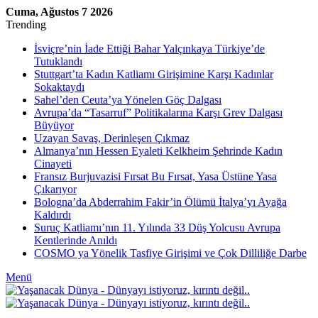
Cuma, Ağustos 7 2026
Trending
İsviçre’nin İade Ettiği Bahar Yalçınkaya Türkiye’de
Tutuklandı
Stuttgart’ta Kadın Katliamı Girişimine Karşı Kadınlar
Sokaktaydı
Sahel’den Ceuta’ya Yönelen Göç Dalgası
Avrupa’da “Tasarruf” Politikalarına Karşı Grev Dalgası
Büyüyor
Uzayan Savaş, Derinleşen Çıkmaz
Almanya’nın Hessen Eyaleti Kelkheim Şehrinde Kadın
Cinayeti
Fransız Burjuvazisi Fırsat Bu Fırsat, Yasa Üstüne Yasa
Çıkarıyor
Bologna’da Abderrahim Fakir’in Ölümü İtalya’yı Ayağa
Kaldırdı
Suruç Katliamı’nın 11. Yılında 33 Düş Yolcusu Avrupa
Kentlerinde Anıldı
COSMO ya Yönelik Tasfiye Girişimi ve Çok Dilliliğe Darbe
Menü