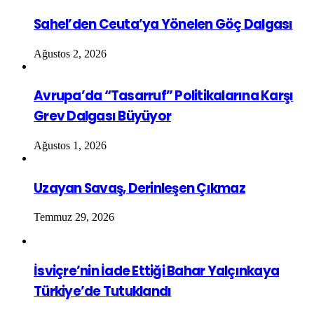
Sahel’den Ceuta’ya Yönelen Göç Dalgası
Ağustos 2, 2026
Avrupa’da “Tasarruf” Politikalarına Karşı
Grev Dalgası Büyüyor
Ağustos 1, 2026
Uzayan Savaş, Derinleşen Çıkmaz
Temmuz 29, 2026
İsviçre’nin İade Ettiği Bahar Yalçınkaya
Türkiye’de Tutuklandı