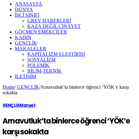
ANASAYFA
DÜNYA
İŞÇİ SINIFI
GREV HABERLERİ
KAZA DEĞİL CİNAYET
GÖÇMEN EMEKÇİLER
KADIN
GENÇLİK
MAKALELER
KAPİTALİZM ELEŞTİRİSİ
SOSYALİZM
POLEMİK
BİLİM-TEKNİK
ILETIŞIM
Home
/
GENÇLİK
/
Arnavutluk’ta binlerce öğrenci ‘YÖK’e karşı
sokakta
GENÇLİK
Manşet
Arnavutluk’ta binlerce öğrenci ‘YÖK’e
karşı sokakta