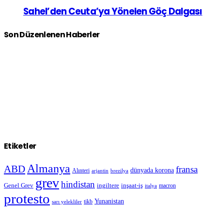
Sahel’den Ceuta’ya Yönelen Göç Dalgası
Son Düzenlenen Haberler
Etiketler
Almanya
ABD
fransa
dünyada korona
Alınteri
arjantin
brezilya
grev
hindistan
Genel Grev
inşaat-iş
ingiltere
macron
italya
protesto
Yunanistan
sarı yelekliler
tikb