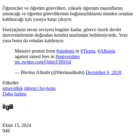
Öğrenciler ve öğretim görevlileri, yüksek öğrenim masraflarını
artıracağı ve öğretim görevlilerinin bağımsızlıklarını tümden ortadan
kaldıracağı için yasaya karşı çıkıyor.
Har(a)çların tavan seviyesi bugüne kadar, görece özerk devlet
üniversitelerinin doğrudan kendisi tarafından belirleniyordu. Yeni
yasa bunu da ortadan kaldırıyor.
Massive protest from
#students
in
#Tirana
,
#Albania
against raised fees in
#universities
pic.twitter.com/QdimTJHOnl
— Blerina Allushi (@blerinaallushi)
December 6, 2018
Etiketler
arnavutluk
öğrenci boykotu
Daha fazlası
İlgili
Ekim 15, 2024
948