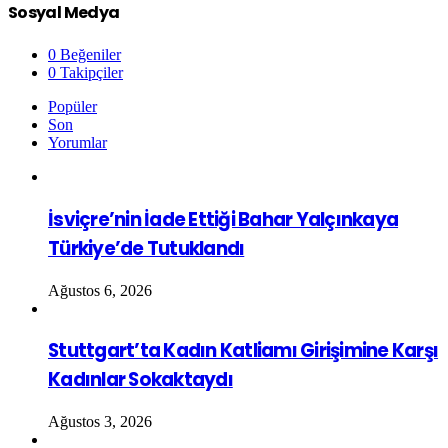
Sosyal Medya
0
Beğeniler
0
Takipçiler
Popüler
Son
Yorumlar
İsviçre’nin İade Ettiği Bahar Yalçınkaya
Türkiye’de Tutuklandı
Ağustos 6, 2026
Stuttgart’ta Kadın Katliamı Girişimine Karşı
Kadınlar Sokaktaydı
Ağustos 3, 2026