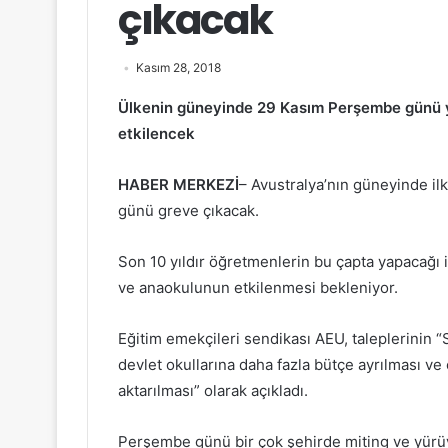
çıkacak
Kasım 28, 2018
Ülkenin güneyinde 29 Kasım Perşembe günü y
etkilencek
HABER MERKEZİ
– Avustralya’nın güneyinde i
günü greve çıkacak.
Son 10 yıldır öğretmenlerin bu çapta yapacağı i
ve anaokulunun etkilenmesi bekleniyor.
Eğitim emekçileri sendikası AEU, taleplerinin “
devlet okullarına daha fazla bütçe ayrılması ve 
aktarılması” olarak açıkladı.
Perşembe günü bir çok şehirde miting ve yürüy