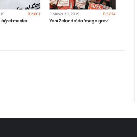
019
2.601
Mayıs 30, 2019
2.874
ci öğretmenler
Yeni Zelanda’da ‘mega grev’