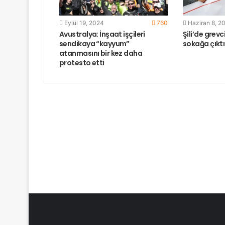
Eylül 19, 2024
760
Haziran 8, 2
Avustralya: İnşaat işçileri
Şili’de grev
sendikaya “kayyum”
sokağa çıktı
atanmasını bir kez daha
protesto etti