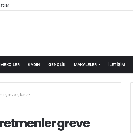
Katliamı Girişimine Karşı Kadınlar Sokaktaydı
MEKÇİLER
KADIN
GENÇLİK
MAKALELER
ILETIŞIM
ler greve çıkacak
retmenler greve