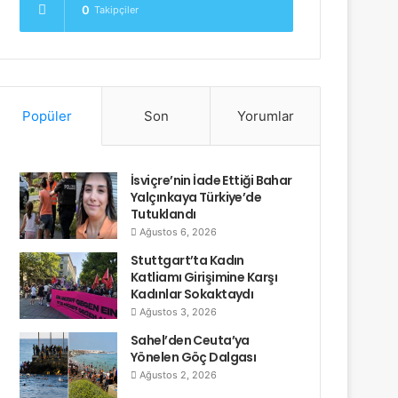
0
Takipçiler
Popüler
Son
Yorumlar
İsviçre’nin İade Ettiği Bahar
Yalçınkaya Türkiye’de
Tutuklandı
Ağustos 6, 2026
Stuttgart’ta Kadın
Katliamı Girişimine Karşı
Kadınlar Sokaktaydı
Ağustos 3, 2026
Sahel’den Ceuta’ya
Yönelen Göç Dalgası
Ağustos 2, 2026