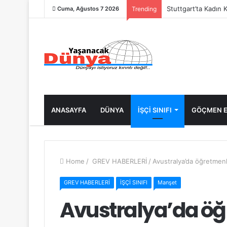
Stuttgart’ta Kadın 
Cuma, Ağustos 7 2026
Trending
ANASAYFA
DÜNYA
İŞÇİ SINIFI
GÖÇMEN E
Home
/
GREV HABERLERİ
/
Avustralya’da öğretmen
GREV HABERLERİ
İŞÇİ SINIFI
Manşet
Avustralya’da öğ