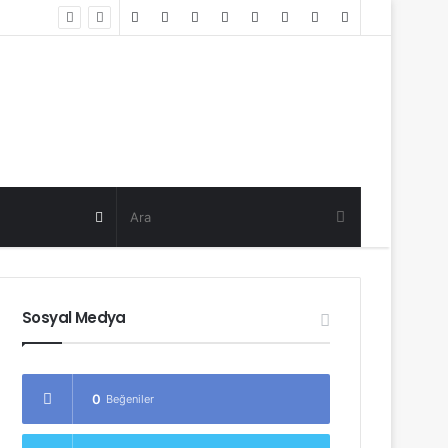
Random
Log
Sidebar
Post
in
Random
Post
Sosyal Medya
0
Beğeniler