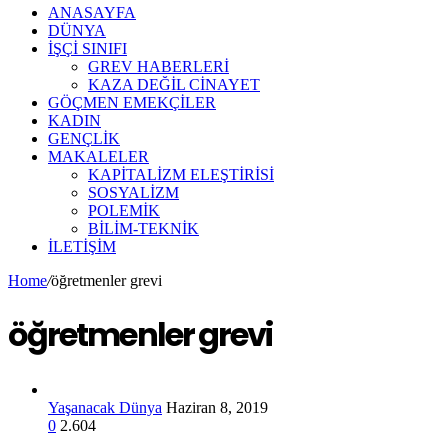
ANASAYFA
DÜNYA
İŞÇİ SINIFI
GREV HABERLERİ
KAZA DEĞİL CİNAYET
GÖÇMEN EMEKÇİLER
KADIN
GENÇLİK
MAKALELER
KAPİTALİZM ELEŞTİRİSİ
SOSYALİZM
POLEMİK
BİLİM-TEKNİK
ILETIŞIM
Home
/
öğretmenler grevi
öğretmenler grevi
Yaşanacak Dünya
Haziran 8, 2019
0
2.604