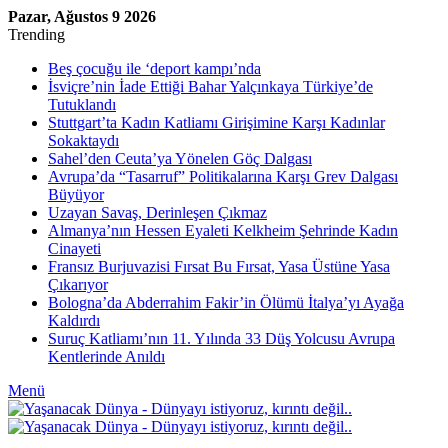
Pazar, Ağustos 9 2026
Trending
Beş çocuğu ile ‘deport kampı’nda
İsviçre’nin İade Ettiği Bahar Yalçınkaya Türkiye’de
Tutuklandı
Stuttgart’ta Kadın Katliamı Girişimine Karşı Kadınlar
Sokaktaydı
Sahel’den Ceuta’ya Yönelen Göç Dalgası
Avrupa’da “Tasarruf” Politikalarına Karşı Grev Dalgası
Büyüyor
Uzayan Savaş, Derinleşen Çıkmaz
Almanya’nın Hessen Eyaleti Kelkheim Şehrinde Kadın
Cinayeti
Fransız Burjuvazisi Fırsat Bu Fırsat, Yasa Üstüne Yasa
Çıkarıyor
Bologna’da Abderrahim Fakir’in Ölümü İtalya’yı Ayağa
Kaldırdı
Suruç Katliamı’nın 11. Yılında 33 Düş Yolcusu Avrupa
Kentlerinde Anıldı
Menü