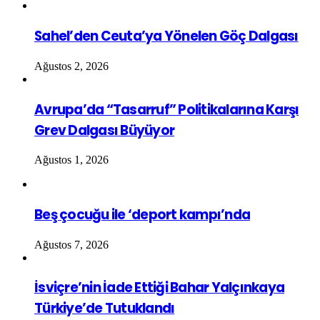
Sahel’den Ceuta’ya Yönelen Göç Dalgası
Ağustos 2, 2026
Avrupa’da “Tasarruf” Politikalarına Karşı
Grev Dalgası Büyüyor
Ağustos 1, 2026
Beş çocuğu ile ‘deport kampı’nda
Ağustos 7, 2026
İsviçre’nin İade Ettiği Bahar Yalçınkaya
Türkiye’de Tutuklandı