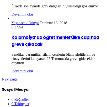
Ülkede son aylarda grev dalgasının yükseldiği gözleniyor
Devamını oku
Yaşanacak Dünya
Temmuz 18, 2018
0
3.554
Kolombiya’da öğretmenler ülke çapında
greve çıkacak
Sendika, paramiliter silahlı çetelerin ölüm tehditlerini ve
cinayetlerini kınayarak 25 Temmuz'da greve gideceklerini
duyurdu
Devamını oku
Next page
Sosyal Medya
0
Beğeniler
0
Takipçiler