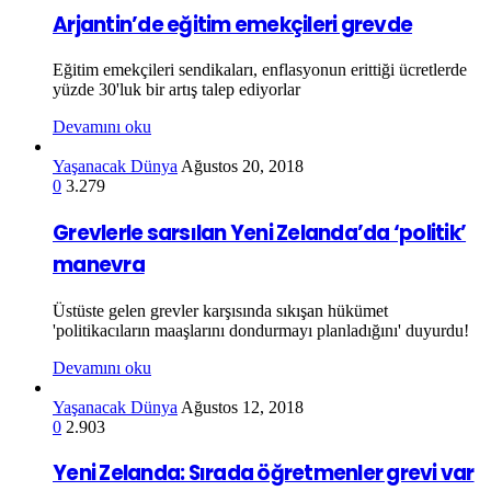
Arjantin’de eğitim emekçileri grevde
Eğitim emekçileri sendikaları, enflasyonun erittiği ücretlerde
yüzde 30'luk bir artış talep ediyorlar
Devamını oku
Yaşanacak Dünya
Ağustos 20, 2018
0
3.279
Grevlerle sarsılan Yeni Zelanda’da ‘politik’
manevra
Üstüste gelen grevler karşısında sıkışan hükümet
'politikacıların maaşlarını dondurmayı planladığını' duyurdu!
Devamını oku
Yaşanacak Dünya
Ağustos 12, 2018
0
2.903
Yeni Zelanda: Sırada öğretmenler grevi var