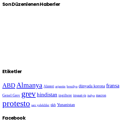
Son Düzenlenen Haberler
Etiketler
Almanya
ABD
fransa
dünyada korona
Alınteri
arjantin
brezilya
grev
hindistan
Genel Grev
inşaat-iş
ingiltere
macron
italya
protesto
Yunanistan
sarı yelekliler
tikb
Facebook