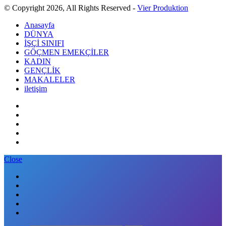
© Copyright 2026, All Rights Reserved -
Vier Produktion
Anasayfa
DÜNYA
İŞÇİ SINIFI
GÖÇMEN EMEKÇİLER
KADIN
GENÇLİK
MAKALELER
iletişim
Close