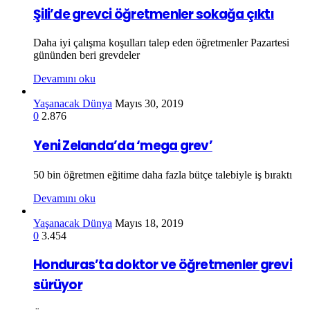
Şili’de grevci öğretmenler sokağa çıktı
Daha iyi çalışma koşulları talep eden öğretmenler Pazartesi
gününden beri grevdeler
Devamını oku
Yaşanacak Dünya
Mayıs 30, 2019
0
2.876
Yeni Zelanda’da ‘mega grev’
50 bin öğretmen eğitime daha fazla bütçe talebiyle iş bıraktı
Devamını oku
Yaşanacak Dünya
Mayıs 18, 2019
0
3.454
Honduras’ta doktor ve öğretmenler grevi
sürüyor