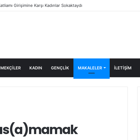
 Yönelen Göç Dalgası
MEKÇİLER
KADIN
GENÇLİK
MAKALELER
ILETIŞIM
 bas(a)mamak