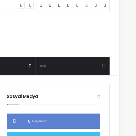
Random
Log
Sidebar
Post
in
Random
Post
Sosyal Medya
0
Beğeniler