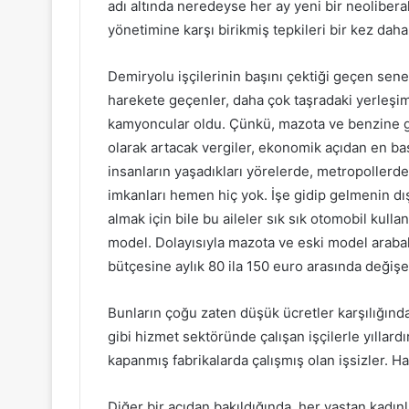
adı altında neredeyse her ay yeni bir neolibe
yönetimine karşı birikmiş tepkileri bir kez daha
Demiryolu işçilerinin başını çektiği geçen sene
harekete geçenler, daha çok taşradaki yerleşim
kamyoncular oldu. Çünkü, mazota ve benzine g
olarak artacak vergiler, ekonomik açıdan en baş
insanların yaşadıkları yörelerde, metropollerdek
imkanları hemen hiç yok. İşe gidip gelmenin d
almak için bile bu aileler sık sık otomobil kull
model. Dolayısıyla mazota ve eski model arabala
bütçesine aylık 80 ila 150 euro arasında değişen
Bunların çoğu zaten düşük ücretler karşılığında
gibi hizmet sektöründe çalışan işçilerle yıllardı
kapanmış fabrikalarda çalışmış olan işsizler. H
Diğer bir açıdan bakıldığında, her yaştan kadınl