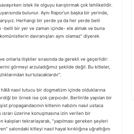
vaşırken istek ile olguyu karıştırmak çok tehlikelidir.
yarısında bulunur. Aynı Rapor’un başka bir yerinde,
rşıyız. Herhangi bir yerde ya da her yerde belli
-belli bir yer ve zaman içinde- ele almak ve buna
komünistlerin davranışları aynı olamaz” diyerek
e onlarla ilişkiler sırasında da gerekli ve geçerlidir:
lerini görmeyi arzuladığımız şekilde değil. Bu kitleler,
lıklarından kurtulacaklardır”.
 hâlâ nasıl tutucu bir dogmatizm içinde olduklarına
iği bir örnek ise çok çarpıcıdır. Berlin’de yapılan bir
faşist propagandacının kitlenin nabzını nasıl ustaca
n ısrarı üzerine konuşmasına izin verilen bir
 kalıpları tekrarlayarak, “yapılması gereken şeyleri
 salondaki kitleyi nasıl hayal kırıklığına uğrattığını