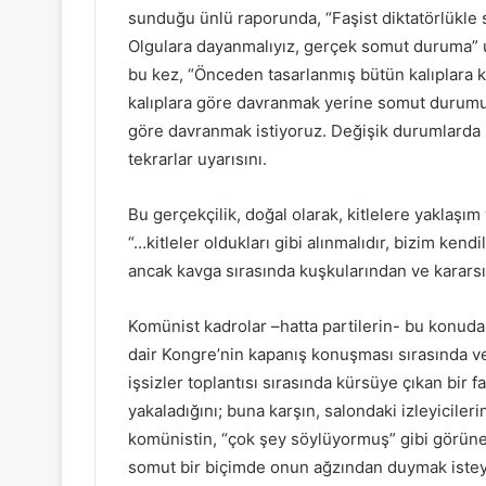
sunduğu ünlü raporunda, “Faşist diktatörlükle sa
Olgulara dayanmalıyız, gerçek somut duruma” u
bu kez, “Önceden tasarlanmış bütün kalıplara ka
kalıplara göre davranmak yerine somut durumu 
göre davranmak istiyoruz. Değişik durumlarda 
tekrarlar uyarısını.
Bu gerçekçilik, doğal olarak, kitlelere yaklaşım v
“…kitleler oldukları gibi alınmalıdır, bizim kendi
ancak kavga sırasında kuşkularından ve kararsız
Komünist kadrolar –hatta partilerin- bu konuda
dair Kongre’nin kapanış konuşması sırasında verd
işsizler toplantısı sırasında kürsüye çıkan bir 
yakaladığını; buna karşın, salondaki izleyicileri
komünistin, “çok şey söylüyormuş” gibi görünen
somut bir biçimde onun ağzından duymak isteyen”