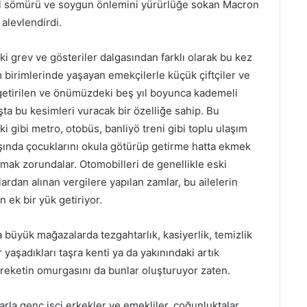
ral sömürü ve soygun önlemini yürürlüğe sokan Macron
 alevlendirdi.
ki grev ve gösteriler dalgasından farklı olarak bu kez
 birimlerinde yaşayan emekçilerle küçük çiftçiler ve
etirilen ve önümüzdeki beş yıl boyunca kademeli
ta bu kesimleri vuracak bir özelliğe sahip. Bu
i gibi metro, otobüs, banliyö treni gibi toplu ulaşım
ışında çocuklarını okula götürüp getirme hatta ekmek
anmak zorundalar. Otomobilleri de genellikle eski
rdan alınan vergilere yapılan zamlar, bu ailelerin
 ek bir yük getiriyor.
 büyük mağazalarda tezgahtarlık, kasiyerlik, temizlik
r yaşadıkları taşra kenti ya da yakınındaki artık
areketin omurgasını da bunlar oluşturuyor zaten.
arla genç işçi erkekler ve emekliler, çoğunluktalar.