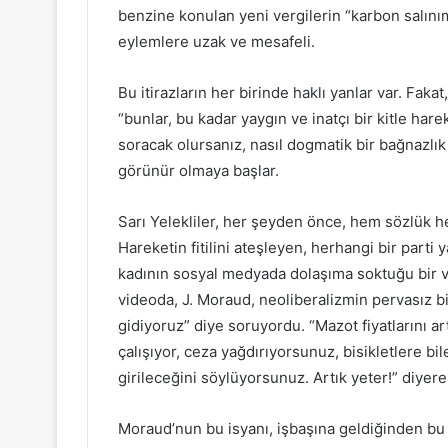
benzine konulan yeni vergilerin “karbon salı
eylemlere uzak ve mesafeli.
Bu itirazların her birinde haklı yanlar var. Fak
“bunlar, bu kadar yaygın ve inatçı bir kitle ha
soracak olursanız, nasıl dogmatik bir bağnazlık
görünür olmaya başlar.
Sarı Yelekliler, her şeyden önce, hem sözlük h
Hareketin fitilini ateşleyen, herhangi bir parti
kadının sosyal medyada dolaşıma soktuğu bir vi
videoda, J. Moraud, neoliberalizmin pervasız b
gidiyoruz” diye soruyordu. “Mazot fiyatlarını artı
çalışıyor, ceza yağdırıyorsunuz, bisikletlere bil
girileceğini söylüyorsunuz. Artık yeter!” diyer
Moraud’nun bu isyanı, işbaşına geldiğinden bu