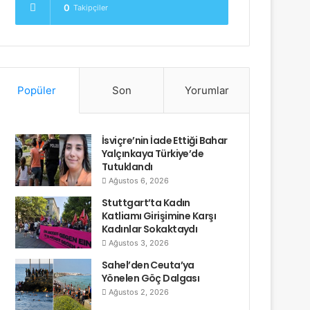
0
Takipçiler
Popüler
Son
Yorumlar
İsviçre’nin İade Ettiği Bahar
Yalçınkaya Türkiye’de
Tutuklandı
Ağustos 6, 2026
Stuttgart’ta Kadın
Katliamı Girişimine Karşı
Kadınlar Sokaktaydı
Ağustos 3, 2026
Sahel’den Ceuta’ya
Yönelen Göç Dalgası
Ağustos 2, 2026