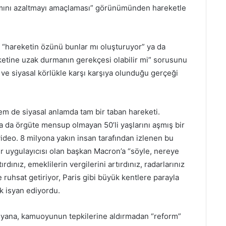
nımını azaltmayı amaçlaması” görünümünden hareketle
at, “hareketin özünü bunlar mı oluşturuyor” ya da
reketine uzak durmanın gerekçesi olabilir mi” sorusunu
 ve siyasal körlükle karşı karşıya olunduğu gerçeği
em de siyasal anlamda tam bir taban hareketi.
 ya da örgüte mensup olmayan 50’li yaşlarını aşmış bir
deo. 8 milyona yakın insan tarafından izlenen bu
ir uygulayıcısı olan başkan Macron’a “söyle, nereye
rdınız, emeklilerin vergilerini artırdınız, radarlarınız
e ruhsat getiriyor, Paris gibi büyük kentlere parayla
ek isyan ediyordu.
 yana, kamuoyunun tepkilerine aldırmadan “reform”