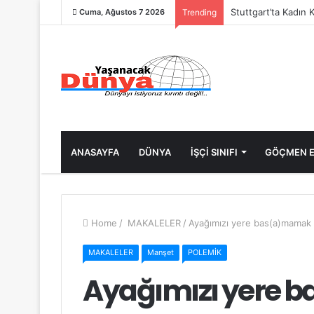
Sahel’den Ceuta’ya
Cuma, Ağustos 7 2026
Trending
ANASAYFA
DÜNYA
İŞÇİ SINIFI
GÖÇMEN E
Home
/
MAKALELER
/
Ayağımızı yere bas(a)mamak
MAKALELER
Manşet
POLEMİK
Ayağımızı yere