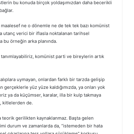
istlerin bu konuda birçok yoldaşımızdan daha becerikli
bağlar.
k, maalesef ne o dönemle ne de tek tek bazı komünist
a utanç verici bir iflasla noktalanan tarihsel
da bu örneğin arka planında.
tanımlayabiliriz, komünist parti ve bireylerin artık
alıplara uymayan, onlardan farklı bir tarzda gelişip
n gerçeklerle yüz yüze kaldığımızda, ya onları yok
riz ya da küçümser, karalar, illa bir kulp takmaya
, kitlelerden de.
 teorik gerilikten kaynaklanmaz. Başta gelen
 kimi durum ve zamanlarda da, “istemeden bir hata
hsel çıkarlarına ters yollara sürükleme” korkusu,