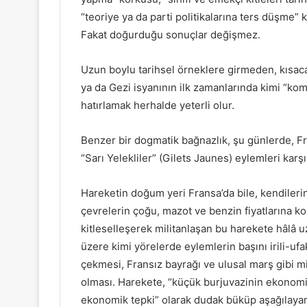
“teoriye ya da parti politikalarına ters düşme” 
Fakat doğurduğu sonuçlar değişmez.
Uzun boylu tarihsel örneklere girmeden, kısaca 
ya da Gezi isyanının ilk zamanlarında kimi “kom
hatırlamak herhalde yeterli olur.
Benzer bir dogmatik bağnazlık, şu günlerde, Fr
“Sarı Yelekliler” (Gilets Jaunes) eylemleri karş
Hareketin doğum yeri Fransa’da bile, kendilerin
çevrelerin çoğu, mazot ve benzin fiyatlarına ko
kitleselleşerek militanlaşan bu harekete hâlâ u
üzere kimi yörelerde eylemlerin başını irili-ufa
çekmesi, Fransız bayrağı ve ulusal marş gibi mi
olması. Harekete, “küçük burjuvazinin ekonomik 
ekonomik tepki” olarak dudak büküp aşağılayanl