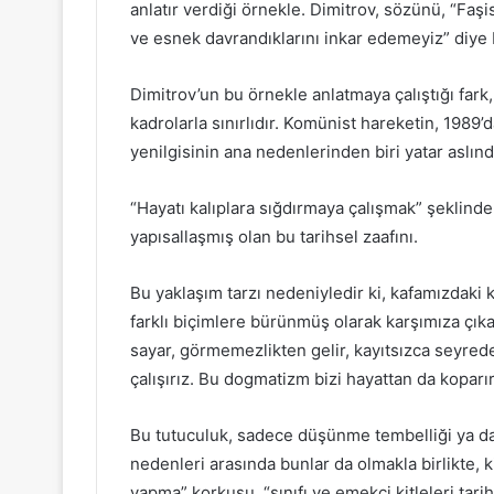
anlatır verdiği örnekle. Dimitrov, sözünü, “Faş
ve esnek davrandıklarını inkar edemeyiz” diye 
Dimitrov’un bu örnekle anlatmaya çalıştığı far
kadrolarla sınırlıdır. Komünist hareketin, 1989’d
yenilgisinin ana nedenlerinden biri yatar aslın
“Hayatı kalıplara sığdırmaya çalışmak” şeklinde 
yapısallaşmış olan bu tarihsel zaafını.
Bu yaklaşım tarzı nedeniyledir ki, kafamızdaki k
farklı biçimlere bürünmüş olarak karşımıza çıka
sayar, görmemezlikten gelir, kayıtsızca seyrede
çalışırız. Bu dogmatizm bizi hayattan da koparır
Bu tutuculuk, sadece düşünme tembelliği ya da
nedenleri arasında bunlar da olmakla birlikte,
yapma” korkusu, “sınıfı ve emekçi kitleleri tari