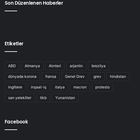
Son Düzenlenen Haberler
Etiketler
ABD
Almanya
Alınteri
arjantin
brezilya
dünyada korona
fransa
Genel Grev
grev
hindistan
ingiltere
inşaat-iş
italya
macron
protesto
sarı yelekliler
tikb
Yunanistan
Facebook