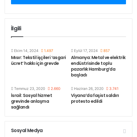
Bu konuda mücadelelerini büyüteceklerini belirten
sendika sözcüsü, 8 Ocak’ta “ücret komisyonu” ofisi
önünde, 16 Ocak’ta da sektördeki patronlar
İlgili
örgütünün ofisi önünde eylem yapılacağını duyurdu.
Etiketler
asgari ücret
bangladeş
protesto
Ekim 14, 2024
1.497
Eylül 17, 2024
857
tekstil konfeksiyon işçileri
Mısır: Tekstil işçileri ‘asgari
Almanya: Metal ve elektrik
ücret’ hakkı için grevde
endüstrisinde toplu
pazarlık Hamburg’da
başladı
Temmuz 23, 2020
2.660
Haziran 26, 2020
3.741
İsrail: Sosyal hizmet
Viyana’da faşist saldırı
grevinde anlaşma
protesto edildi
sağlandı
Sosyal Medya