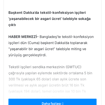
Başkent Dakka’da tekstil-konfeksiyon işçileri
‘yaşanabilecek bir asgari ücret’ talebiyle sokağa
çıktı
HABER MERKEZİ
– Bangladeş’te tekstil-konfeksiyon
işçileri dün (Cuma) başkent Dakka’da toplanarak
“yaşanabilir bir asgari ücret” talebiyle miting ve
yürüyüş gerçekleştirdi.
Tekstil işçileri sendika merkezinin (GWTUC)
çağrısıyla yapılan eylemde sektörde ortalama 5 bin
300 Tk (yaklaşık 65 dolar) olan aylık ücrete son
verilmesi ve aylık asgari ücretin brüt 16 bin Tk
(yaklaşık 194 dolar), temel ücretin ise 10 bin Tk
olarak belirlenmesi talebi dile getirildi.
Daha fazlası