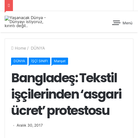
Menü
Home
/
DÜNYA
DÜNYA
İŞÇİ SINIFI
Manşet
Bangladeş: Tekstil
işçilerinden ‘asgari
ücret’ protestosu
Aralık 30, 2017