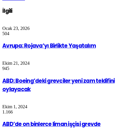
İlgili
Ocak 23, 2026
504
Avrupa: Rojava’yı Birlikte Yaşatalım
Ekim 21, 2024
945
ABD: Boeing’deki grevciler yeni zam teklifini
oylayacak
Ekim 1, 2024
1.166
ABD’de on binlerce liman işçisi grevde