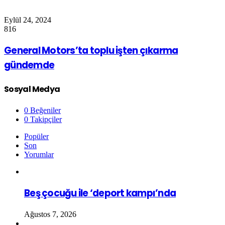
Eylül 24, 2024
816
General Motors’ta toplu işten çıkarma
gündemde
Sosyal Medya
0
Beğeniler
0
Takipçiler
Popüler
Son
Yorumlar
Beş çocuğu ile ‘deport kampı’nda
Ağustos 7, 2026