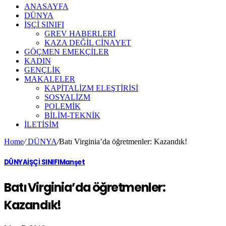
ANASAYFA
DÜNYA
İŞÇİ SINIFI
GREV HABERLERİ
KAZA DEĞİL CİNAYET
GÖÇMEN EMEKÇİLER
KADIN
GENÇLİK
MAKALELER
KAPİTALİZM ELEŞTİRİSİ
SOSYALİZM
POLEMİK
BİLİM-TEKNİK
ILETIŞIM
Home
/
DÜNYA
/
Batı Virginia’da öğretmenler: Kazandık!
DÜNYA
İŞÇİ SINIFI
Manşet
Batı Virginia’da öğretmenler:
Kazandık!