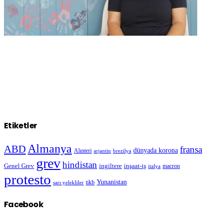
Etiketler
Almanya
ABD
fransa
dünyada korona
Alınteri
arjantin
brezilya
grev
hindistan
Genel Grev
inşaat-iş
ingiltere
macron
italya
protesto
Yunanistan
sarı yelekliler
tikb
Facebook