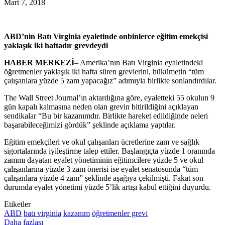
Mart 7, 2018
ABD’nin Batı Virginia eyaletinde onbinlerce eğitim emekçisi
yaklaşık iki haftadır grevdeydi
HABER MERKEZİ
– Amerika’nın Batı Virginia eyaletindeki
öğretmenler yaklaşık iki hafta süren grevlerini, hükümetin “tüm
çalışanlara yüzde 5 zam yapacağız” adımıyla birlikte sonlandırdılar.
The Wall Street Journal’ın aktardığına göre, eyaletteki 55 okulun 9
gün kapalı kalmasına neden olan grevin bitirildiğini açıklayan
sendikalar “Bu bir kazanımdır. Birlikte hareket edildiğinde neleri
başarabileceğimizi gördük” şeklinde açıklama yaptılar.
Eğitim emekçileri ve okul çalışanları ücretlerine zam ve sağlık
sigortalarında iyileştirme talep ettiler. Başlangıçta yüzde 1 oranında
zammı dayatan eyalet yönetiminin eğitimcilere yüzde 5 ve okul
çalışanlarına yüzde 3 zam önerisi ise eyalet senatosunda “tüm
çalışanlara yüzde 4 zam” şeklinde aşağıya çekilmişti. Fakat son
durumda eyalet yönetimi yüzde 5’lik artışı kabul ettiğini duyurdu.
Etiketler
ABD
batı virginia
kazanım
öğretmenler grevi
Daha fazlası