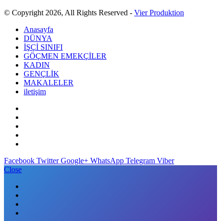
© Copyright 2026, All Rights Reserved -
Vier Produktion
Anasayfa
DÜNYA
İŞÇİ SINIFI
GÖÇMEN EMEKÇİLER
KADIN
GENÇLİK
MAKALELER
iletişim
Facebook
Twitter
Google+
WhatsApp
Telegram
Viber
Close