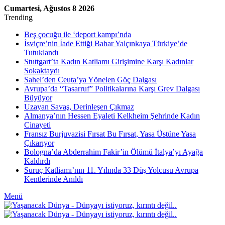
Cumartesi, Ağustos 8 2026
Trending
Beş çocuğu ile ‘deport kampı’nda
İsviçre’nin İade Ettiği Bahar Yalçınkaya Türkiye’de
Tutuklandı
Stuttgart’ta Kadın Katliamı Girişimine Karşı Kadınlar
Sokaktaydı
Sahel’den Ceuta’ya Yönelen Göç Dalgası
Avrupa’da “Tasarruf” Politikalarına Karşı Grev Dalgası
Büyüyor
Uzayan Savaş, Derinleşen Çıkmaz
Almanya’nın Hessen Eyaleti Kelkheim Şehrinde Kadın
Cinayeti
Fransız Burjuvazisi Fırsat Bu Fırsat, Yasa Üstüne Yasa
Çıkarıyor
Bologna’da Abderrahim Fakir’in Ölümü İtalya’yı Ayağa
Kaldırdı
Suruç Katliamı’nın 11. Yılında 33 Düş Yolcusu Avrupa
Kentlerinde Anıldı
Menü