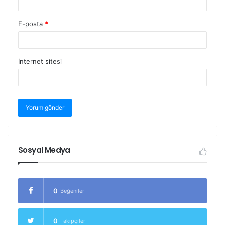
E-posta
*
İnternet sitesi
Sosyal Medya
0
Beğeniler
0
Takipçiler