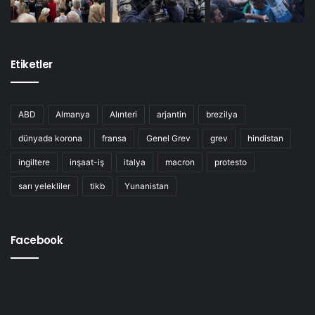
Etiketler
ABD
Almanya
Alınteri
arjantin
brezilya
dünyada korona
fransa
Genel Grev
grev
hindistan
ingiltere
inşaat-iş
italya
macron
protesto
sarı yelekliler
tikb
Yunanistan
Facebook