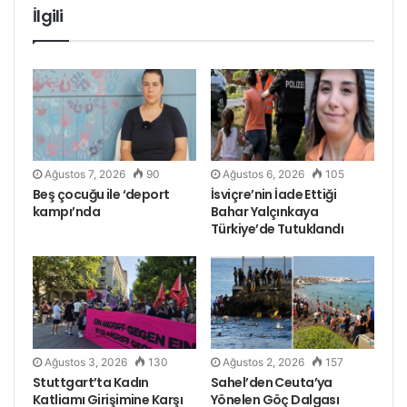
İlgili
Ağustos 7, 2026
90
Ağustos 6, 2026
105
Beş çocuğu ile ‘deport
İsviçre’nin İade Ettiği
kampı’nda
Bahar Yalçınkaya
Türkiye’de Tutuklandı
Ağustos 3, 2026
130
Ağustos 2, 2026
157
Stuttgart’ta Kadın
Sahel’den Ceuta’ya
Katliamı Girişimine Karşı
Yönelen Göç Dalgası