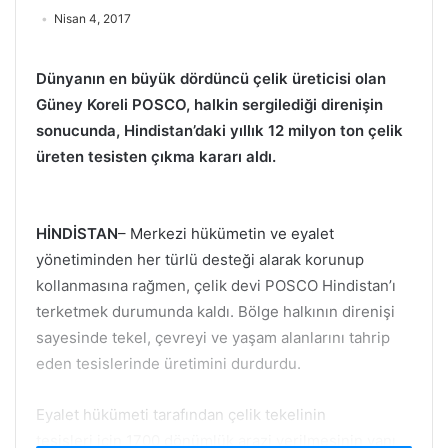
Nisan 4, 2017
Dünyanın en büyük dördüncü çelik üreticisi olan
Güney Koreli POSCO, halkin sergilediği direnişin
sonucunda, Hindistan’daki yıllık 12 milyon ton çelik
üreten tesisten çıkma kararı aldı.
HİNDİSTAN
– Merkezi hükümetin ve eyalet
yönetiminden her türlü desteği alarak korunup
kollanmasına rağmen, çelik devi POSCO Hindistan’ı
terketmek durumunda kaldı. Bölge halkının direnişi
sayesinde tekel, çevreyi ve yaşam alanlarını tahrip
eden tesislerinde üretimini durdurdu.
Eyalet hükümeti tarafından çelik tekelinin
tesisleri için 1700 dönümlük arazi verilmesinin yanı