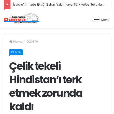
İsviçre’nin İade Ettiği Bahar Yalçınkaya Türkiye’de Tutuklandı
Menü
Home
/
DÜNYA
DÜNYA
Çelik tekeli
Hindistan’ı terk
etmek zorunda
kaldı