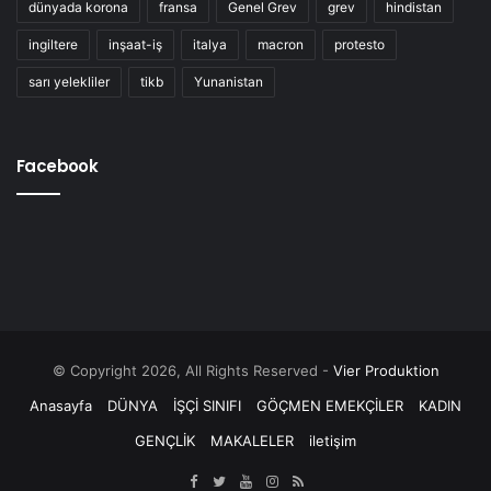
dünyada korona
fransa
Genel Grev
grev
hindistan
ingiltere
inşaat-iş
italya
macron
protesto
sarı yelekliler
tikb
Yunanistan
Facebook
© Copyright 2026, All Rights Reserved -
Vier Produktion
Anasayfa
DÜNYA
İŞÇİ SINIFI
GÖÇMEN EMEKÇİLER
KADIN
GENÇLİK
MAKALELER
iletişim