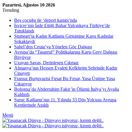
Pazartesi, Ağustos 10 2026
Trending
Beş çocuğu ile ‘deport kampı’nda
İsviçre’nin İade Ettiği Bahar Yalçınkaya Türkiye’de
Tutuklandı
Stuttgart’ta Kadın Katliamı Girişimine Karşı Kadınlar
Sokaktaydı
Sahel’den Ceuta’ya Yönelen Göç Dalgası
Avrupa’da “Tasarruf” Politikalarına Karşı Grev Dalgası
Büyüyor
Uzayan Savaş, Derinleşen Çıkmaz
Almanya’nın Hessen Eyaleti Kelkheim Şehrinde Kadın
Cinayeti
Fransız Burjuvazisi Fırsat Bu Fırsat, Yasa Üstüne Yasa
Çıkarıyor
Bologna’da Abderrahim Fakir’in Ölümü İtalya’yı Ayağa
Kaldırdı
Suruç Katliamı’nın 11. Yılında 33 Düş Yolcusu Avrupa
Kentlerinde Anıldı
Menü