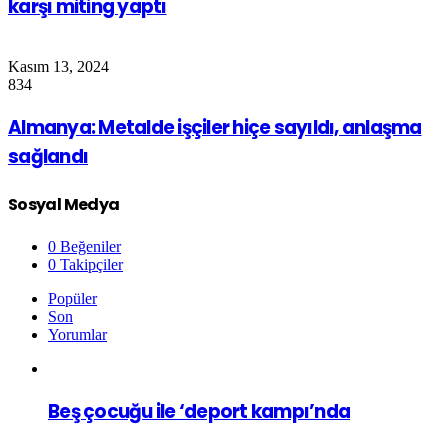
karşı miting yaptı
Kasım 13, 2024
834
Almanya: Metalde işçiler hiçe sayıldı, anlaşma
sağlandı
Sosyal Medya
0
Beğeniler
0
Takipçiler
Popüler
Son
Yorumlar
Beş çocuğu ile ‘deport kampı’nda