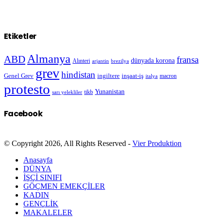
Etiketler
Almanya
ABD
fransa
dünyada korona
Alınteri
arjantin
brezilya
grev
hindistan
Genel Grev
inşaat-iş
ingiltere
macron
italya
protesto
Yunanistan
sarı yelekliler
tikb
Facebook
© Copyright 2026, All Rights Reserved -
Vier Produktion
Anasayfa
DÜNYA
İŞÇİ SINIFI
GÖÇMEN EMEKÇİLER
KADIN
GENÇLİK
MAKALELER