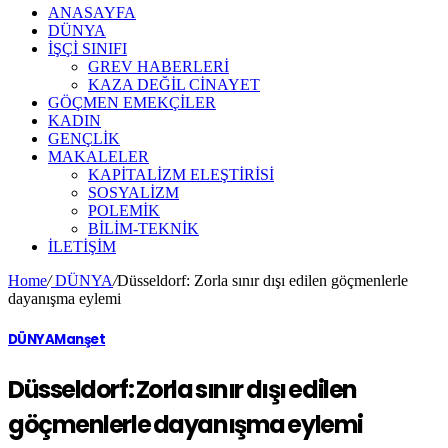
ANASAYFA
DÜNYA
İŞÇİ SINIFI
GREV HABERLERİ
KAZA DEĞİL CİNAYET
GÖÇMEN EMEKÇİLER
KADIN
GENÇLİK
MAKALELER
KAPİTALİZM ELEŞTİRİSİ
SOSYALİZM
POLEMİK
BİLİM-TEKNİK
ILETIŞIM
Home
/
DÜNYA
/
Düsseldorf: Zorla sınır dışı edilen göçmenlerle
dayanışma eylemi
DÜNYA
Manşet
Düsseldorf: Zorla sınır dışı edilen
göçmenlerle dayanışma eylemi