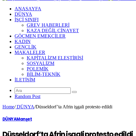
ANASAYFA
DÜNYA
İŞÇİ SINIFI
GREV HABERLERİ
KAZA DEĞİL CİNAYET
GÖÇMEN EMEKÇİLER
KADIN
GENÇLİK
MAKALELER
KAPİTALİZM ELEŞTİRİSİ
SOSYALİZM
POLEMİK
BİLİM-TEKNİK
ILETIŞIM
Random Post
Home
/
DÜNYA
/
Düsseldorf’ta Afrin işgali protesto edildi
DÜNYA
Manşet
Düsseldorf’ta Afrin işgali protesto edildi