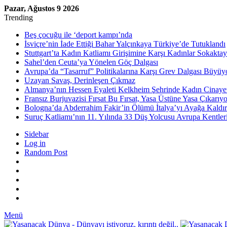
Pazar, Ağustos 9 2026
Trending
Beş çocuğu ile ‘deport kampı’nda
İsviçre’nin İade Ettiği Bahar Yalçınkaya Türkiye’de Tutuklandı
Stuttgart’ta Kadın Katliamı Girişimine Karşı Kadınlar Sokaktay
Sahel’den Ceuta’ya Yönelen Göç Dalgası
Avrupa’da “Tasarruf” Politikalarına Karşı Grev Dalgası Büyüy
Uzayan Savaş, Derinleşen Çıkmaz
Almanya’nın Hessen Eyaleti Kelkheim Şehrinde Kadın Cinaye
Fransız Burjuvazisi Fırsat Bu Fırsat, Yasa Üstüne Yasa Çıkarıyo
Bologna’da Abderrahim Fakir’in Ölümü İtalya’yı Ayağa Kaldır
Suruç Katliamı’nın 11. Yılında 33 Düş Yolcusu Avrupa Kentler
Sidebar
Log in
Random Post
Menü