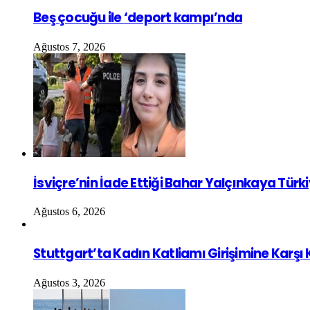
Beş çocuğu ile ‘deport kampı’nda
Ağustos 7, 2026
İsviçre’nin İade Ettiği Bahar Yalçınkaya Türk
Ağustos 6, 2026
Stuttgart’ta Kadın Katliamı Girişimine Karşı
Ağustos 3, 2026