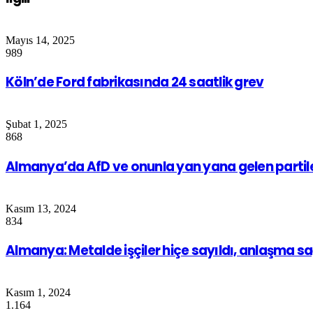
Mayıs 14, 2025
989
Köln’de Ford fabrikasında 24 saatlik grev
Şubat 1, 2025
868
Almanya’da AfD ve onunla yan yana gelen partile
Kasım 13, 2024
834
Almanya: Metalde işçiler hiçe sayıldı, anlaşma s
Kasım 1, 2024
1.164