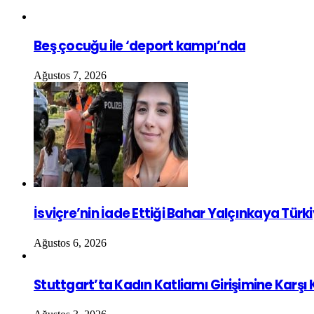
Beş çocuğu ile ‘deport kampı’nda
Ağustos 7, 2026
İsviçre’nin İade Ettiği Bahar Yalçınkaya Türk
Ağustos 6, 2026
Stuttgart’ta Kadın Katliamı Girişimine Karşı