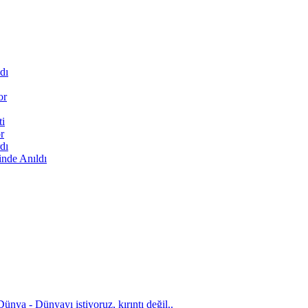
dı
or
ti
r
dı
inde Anıldı