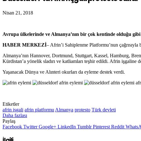
Nisan 21, 2018
Avrupa ülkelerinde ve Almanya’nın bir çok kentinde olduğu gibi D
HABER MERKEZİ
– Afrin’i Sahiplenme Platformu’nun çağrısıyla b
Almanya’nın Hannover, Dortmund, Stuttgart, Kassel, Hamburg, Bremen,
Kürdistan’a yönelik sladırı ve katliamları teşhir edildi. Afrin işgalin
Yaşanacak Dünya ve Alınteri okurları da eyleme destek verdi.
Etiketler
afrin işgali
afrin platformu
Almanya
protesto
Türk devleti
Daha fazlası
Paylaş
Facebook
Twitter
Google+
LinkedIn
Tumblr
Pinterest
Reddit
Whats
İlgili