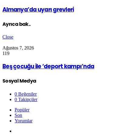
Almanya’da uyarı grevleri
Ayrıca bak..
Close
Ağustos 7, 2026
119
Beş çocuğu ile ‘deport kampı’nda
Sosyal Medya
0
Beğeniler
0
Takipçiler
Popüler
Son
Yorumlar